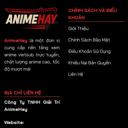
Tập 91
CHÍNH SÁCH VÀ ĐIỀU
Tập 92
KHOẢN
Tập 93
Giới Thiệu
Tập 94
Chính Sách Bảo Mật
AnimeHay
là một đơn vị
Tập 95
cung cấp nền tảng xem
Điều Khoản Sử Dụng
anime vietsub trực tuyến,
Tập 96
chất lượng anime cao, tốc
Khiếu Nại Bản Quyền
Tập 97
độ mượt mà!
Liên Hệ
Tập 98
Tập 99
ĐỊA CHỈ LIÊN HỆ
Tập 100
Công Ty TNHH Giải Trí
Tập 101
AnimeHay
Tập 102
Website:
Tập 103