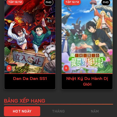
TẬP 12/12
TẬP 12/12
FHD
FHD
Tập 40
Tập 41
Tập 42
Tập 43
Tập 44
Tập 45
Tập 46
0
0
Tập 47
Dan Da Dan SS1
Nhật Ký Du Hành Dị
Tập 48
Giới
Tập 49
Tập 50
BẢNG XẾP HẠNG
Tập 51
HOT NGÀY
THÁNG
NĂM
Tập 52