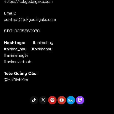
https://tokyodaigaku.com
Tập 104
Email:
Tập 105
contact@tokyodaigaku.com
Tập 106
SĐT:
0385560978
Tập 107
Tập 108
Hashtags:
#animehay
#anime_hay #animehay.
Tập 109
#animehaytv
Tập 110
#animevietsub
Tập 111
Tele Quảng Cáo:
Tập 112
@MaiBinhKim
Tập 113
Tập 114
Tập 115
Tập 116