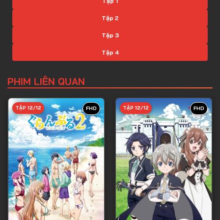
Tập 1
Tập 2
Tập 3
Tập 4
Tập 5
PHIM LIÊN QUAN
Tập 6
Tập 7
TẬP 12/12
TẬP 12/12
FHD
FHD
Tập 8
Tập 9
Tập 10
Tập 11
Tập 12
Tập 13