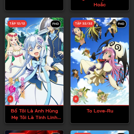
Hoắc
Tập 27
Tập 28
TẬP 12/12
TẬP 32/32
FHD
FHD
Tập 29
Tập 30
Tập 31
Tập 32
Tập 33
Tập 34
Tập 35
Tập 36
0
0
Tập 37
Bố Tôi Là Anh Hùng
To Love-Ru
Mẹ Tôi Là Tinh Linh
Tập 38
Còn Tôi Là Cô Gái
Chuyển Sinh
Tập 39