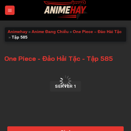
Chuyển
đến
nội
dung
Animehay
»
Anime Đang Chiếu
»
One Piece – Đảo Hải Tặc
»
Tập 585
One Piece - Đảo Hải Tặc - Tập 585
00:00 / 00:00
SERVER 1