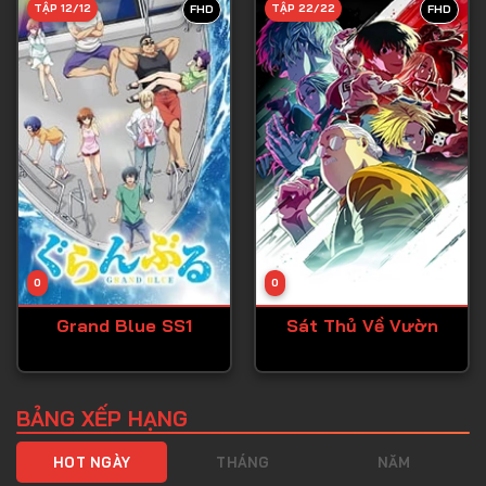
TẬP 12/12
TẬP 22/22
FHD
FHD
Tập 40
Tập 41
Tập 42
Tập 43
Tập 44
Tập 45
Tập 46
0
0
Tập 47
Grand Blue SS1
Sát Thủ Về Vườn
Tập 48
Tập 49
Tập 50
BẢNG XẾP HẠNG
Tập 51
HOT NGÀY
THÁNG
NĂM
Tập 52