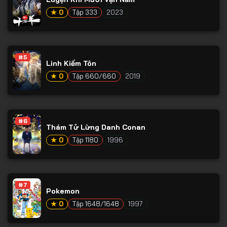
Tập 65
★ 0
Tập 333
2023
Tập 66
Tập 67
Tập 68
#5
Linh Kiếm Tôn
Tập 69
★ 0
Tập 660/660
2019
Tập 70
Tập 71
#6
Tập 72
Thám Tử Lừng Danh Conan
★ 0
Tập 1180
1996
Tập 73
Tập 74
Tập 75
#7
Pokemon
Tập 76
★ 0
Tập 1648/1648
1997
Tập 77