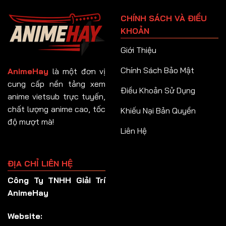
Tập 91
CHÍNH SÁCH VÀ ĐIỀU
Tập 92
KHOẢN
Tập 93
Giới Thiệu
Tập 94
Chính Sách Bảo Mật
AnimeHay
là một đơn vị
Tập 95
cung cấp nền tảng xem
Điều Khoản Sử Dụng
anime vietsub trực tuyến,
Tập 96
chất lượng anime cao, tốc
Khiếu Nại Bản Quyền
Tập 97
độ mượt mà!
Liên Hệ
Tập 98
Tập 99
ĐỊA CHỈ LIÊN HỆ
Tập 100
Công Ty TNHH Giải Trí
Tập 101
AnimeHay
Tập 102
Website:
Tập 103