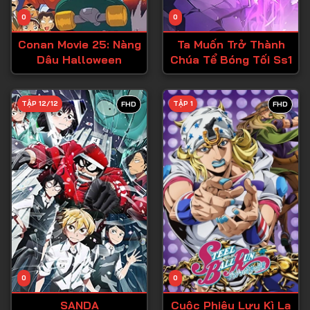
Tập 14
0
0
Tập 15
Conan Movie 25: Nàng
Ta Muốn Trở Thành
Tập 16
Dâu Halloween
Chúa Tể Bóng Tối Ss1
Tập 17
Tập 18
TẬP 12/12
TẬP 1
FHD
FHD
Tập 19
Tập 20
Tập 21
Tập 22
Tập 23
Tập 24
Tập 25
0
0
Tập 26
SANDA
Cuộc Phiêu Lưu Kì Lạ