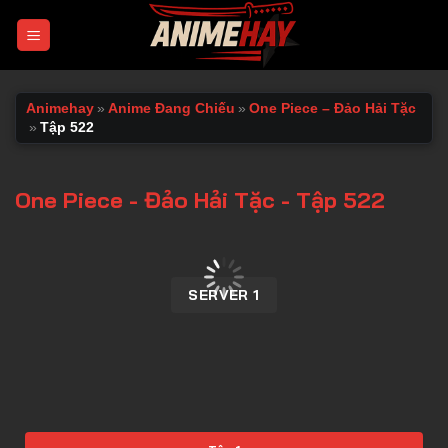
Chuyển
đến
nội
dung
Animehay
»
Anime Đang Chiếu
»
One Piece – Đảo Hải Tặc
»
Tập 522
One Piece - Đảo Hải Tặc - Tập 522
00:00 / 00:00
SERVER 1