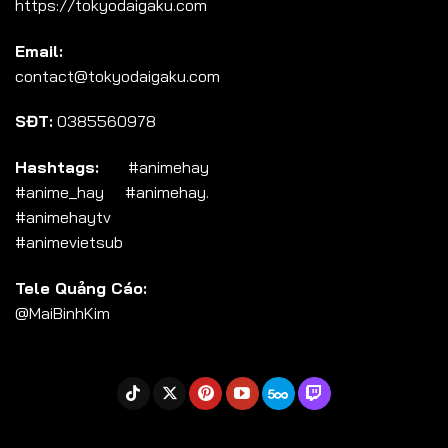
https://tokyodaigaku.com
Tập 104
Email:
Tập 105
contact@tokyodaigaku.com
Tập 106
SĐT:
0385560978
Tập 107
Tập 108
Hashtags:
#animehay
#anime_hay #animehay.
Tập 109
#animehaytv
Tập 110
#animevietsub
Tập 111
Tele Quảng Cáo:
Tập 112
@MaiBinhKim
Tập 113
Tập 114
Tập 115
Tập 116