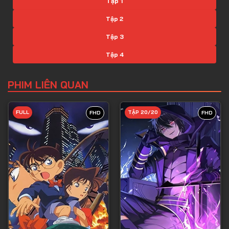
Tập 1
Tập 2
Tập 3
Tập 4
Tập 5
PHIM LIÊN QUAN
Tập 6
Tập 7
FULL
TẬP 20/20
FHD
FHD
Tập 8
Tập 9
Tập 10
Tập 11
Tập 12
Tập 13