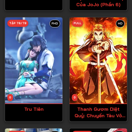
Của JoJo (Phần 6)
Tập 27
Tập 28
TẬP 78/78
FULL
FHD
HD
Tập 29
Tập 30
Tập 31
Tập 32
Tập 33
Tập 34
Tập 35
Tập 36
0
0
Tập 37
Tru Tiên
Thanh Gươm Diệt
Quỷ: Chuyến Tàu Vô
Tập 38
Tận
Tập 39