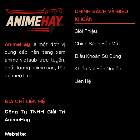
Tập 91
CHÍNH SÁCH VÀ ĐIỀU
Tập 92
KHOẢN
Tập 93
Giới Thiệu
Tập 94
Chính Sách Bảo Mật
AnimeHay
là một đơn vị
Tập 95
cung cấp nền tảng xem
Điều Khoản Sử Dụng
anime vietsub trực tuyến,
Tập 96
chất lượng anime cao, tốc
Khiếu Nại Bản Quyền
Tập 97
độ mượt mà!
Liên Hệ
Tập 98
Tập 99
ĐỊA CHỈ LIÊN HỆ
Tập 100
Công Ty TNHH Giải Trí
Tập 101
AnimeHay
Tập 102
Website:
Tập 103