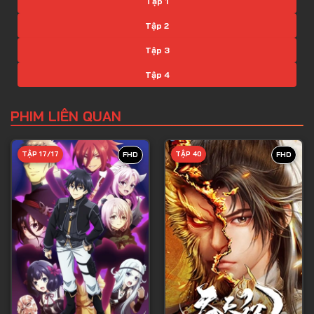
Tập 1
Tập 2
Tập 3
Tập 4
Tập 5
PHIM LIÊN QUAN
Tập 6
Tập 7
TẬP 17/17
TẬP 40
FHD
FHD
Tập 8
Tập 9
Tập 10
Tập 11
Tập 12
Tập 13