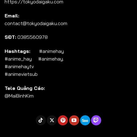
https://tokyodaigaku.com
Tập 104
Email:
Tập 105
contact@tokyodaigaku.com
Tập 106
SĐT:
0385560978
Tập 107
Tập 108
Hashtags:
#animehay
#anime_hay #animehay.
Tập 109
#animehaytv
Tập 110
#animevietsub
Tập 111
Tele Quảng Cáo:
Tập 112
@MaiBinhKim
Tập 113
Tập 114
Tập 115
Tập 116