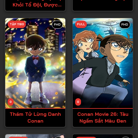
Khỏi Tổ Đội, Được
Tập 27
Mạo Hiểm Giả Cấp S
Tập 28
Đón Nhận
TẬP 1180
FULL
FHD
FHD
Tập 29
Tập 30
Tập 31
Tập 32
Tập 33
Tập 34
Tập 35
Tập 36
0
0
Tập 37
Thám Tử Lừng Danh
Conan Movie 26: Tàu
Conan
Ngầm Sắt Màu Đen
Tập 38
Tập 39