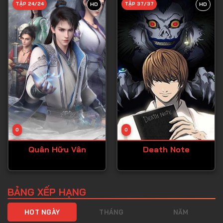
TẬP 24/24
TẬP 37/37
HD
HD
Tập 40
Tập 41
Tập 42
Tập 43
Tập 44
Tập 45
Tập 46
0
0
Tập 47
Quân Hữu Vân
Death Note
Tập 48
Tập 49
Tập 50
BẢNG XẾP HẠNG
Tập 51
HOT NGÀY
THÁNG
NĂM
Tập 52