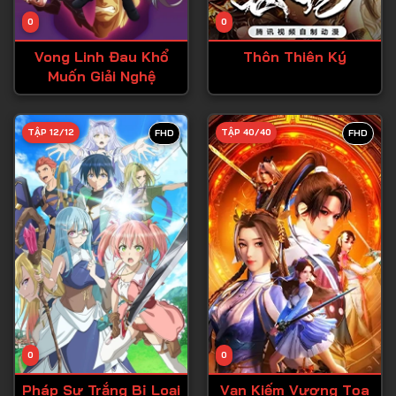
Tập 14
0
0
Tập 15
Vong Linh Đau Khổ
Thôn Thiên Ký
Tập 16
Muốn Giải Nghệ
Tập 17
Tập 18
TẬP 12/12
TẬP 40/40
FHD
FHD
Tập 19
Tập 20
Tập 21
Tập 22
Tập 23
Tập 24
Tập 25
0
0
Tập 26
Pháp Sư Trắng Bị Loại
Vạn Kiếm Vương Tọa