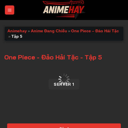
Chuyển
đến
nội
dung
Animehay
»
Anime Đang Chiếu
»
One Piece – Đảo Hải Tặc
»
Tập 5
One Piece - Đảo Hải Tặc - Tập 5
00:00 / 00:00
SERVER 1