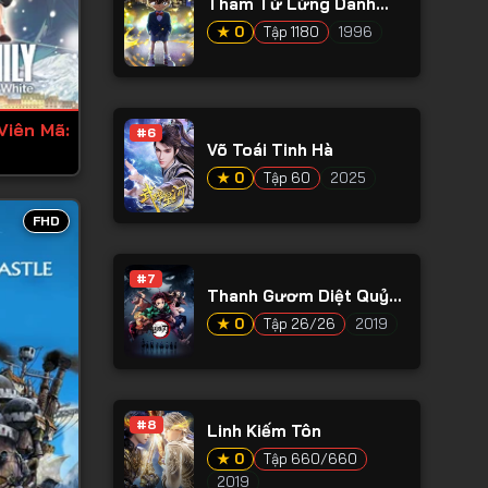
Thám Tử Lừng Danh
Conan
★ 0
Tập 1180
1996
Viên Mã:
#6
Võ Toái Tinh Hà
★ 0
Tập 60
2025
FHD
#7
Thanh Gươm Diệt Quỷ
Phần 1
★ 0
Tập 26/26
2019
#8
Linh Kiếm Tôn
★ 0
Tập 660/660
2019