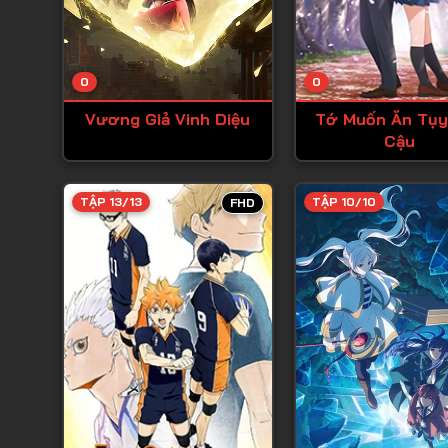
0
0
Vương Giả Vinh Diệu
Tớ Muốn Ăn Tụy
Cậu
TẬP 13/13
TẬP 10/10
FHD