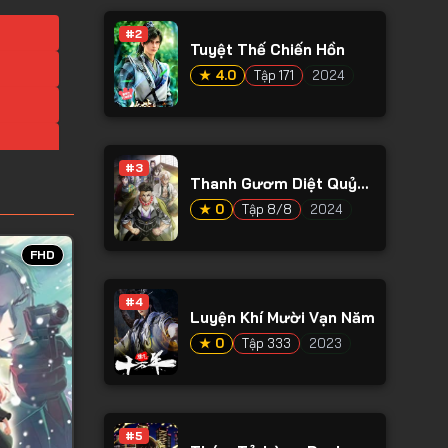
#2
Tuyệt Thế Chiến Hồn
★ 4.0
Tập 171
2024
#3
Thanh Gươm Diệt Quỷ
Phần 4
★ 0
Tập 8/8
2024
FHD
#4
Luyện Khí Mười Vạn Năm
★ 0
Tập 333
2023
#5