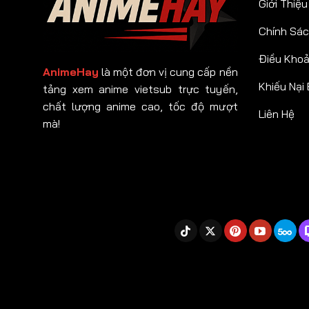
Giới Thiệu
Chính Sác
Điều Kho
AnimeHay
là một đơn vị cung cấp nền
Khiếu Nại
tảng xem anime vietsub trực tuyến,
chất lượng anime cao, tốc độ mượt
Liên Hệ
mà!