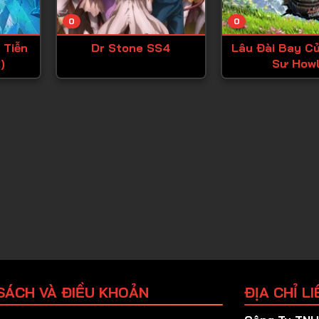
Tập 25
0
0
Tập 26
 Tiễn
Dr Stone SS4
Lâu Đài Bay C
Tập 27
)
Sư How
Tập 28
Tập 29
Tập 30
Tập 31
Tập 32
Tập 33
Tập 34
Tập 35
Tập 36
SÁCH VÀ ĐIỀU KHOẢN
ĐỊA CHỈ LI
Tập 37