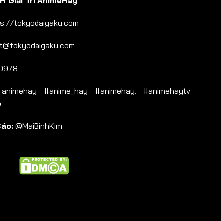
 Giải Trí AnimeHay
s://tokyodaigaku.com
t@tokyodaigaku.com
0978
nimehay #anime_hay #animehay. #animehaytv
b
Cáo:
@MaiBinhKim