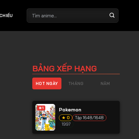
 CHIẾU
BẢNG XẾP HẠNG
HOT NGÀY
THÁNG
NĂM
#1
Pokemon
★ 0
Tập 1648/1648
1997