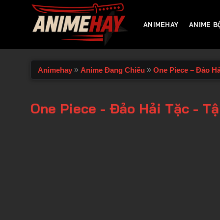
Chuyển
đến
ANIMEHAY
ANIME B
nội
dung
»
»
Animehay
Anime Đang Chiếu
One Piece – Đảo Hả
One Piece - Đảo Hải Tặc - T
00:00 / 00:00