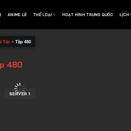
Ộ
ANIME LẺ
THỂ LOẠI
HOẠT HÌNH TRUNG QUỐC
LỊCH
»
i Tặc
Tập 480
ập 480
SERVER 1