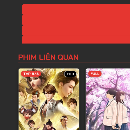
PHIM LIÊN QUAN
TẬP 8/8
FULL
FHD