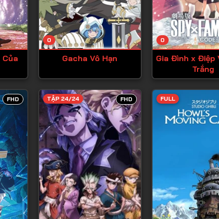
Tập 13
Tập 14
0
0
Tập 15
 Của
Gacha Vô Hạn
Gia Đình x Điệp 
Tập 16
Trắng
Tập 17
Tập 18
TẬP 24/24
FULL
FHD
FHD
Tập 19
Tập 20
Tập 21
Tập 22
Tập 23
Tập 24