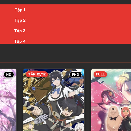
Tập 1
Tập 2
Tập 3
Tập 4
Tập 5
Tập 6
Tập 7
TẬP 12/12
FULL
HD
FHD
Tập 8
Tập 9
Tập 10
Tập 11
Tập 12