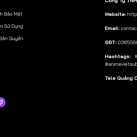
Công Ty TNHH
Tập 38
h Bảo Mật
Website:
http
Tập 39
ản Sử Dụng
Email:
contac
Tập 40
 Bản Quyền
Tập 41
SĐT:
038556
Tập 42
Hashtags:
#a
Tập 43
#animevietsu
Tập 44
Tele Quảng 
Tập 45
Tập 46
Tập 47
Tập 48
Tập 49