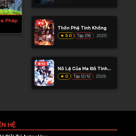
ủa Pháp
#9
l
Thôn Phệ Tinh Không
★ 5.0
Tập 216
2020
#10
Nô Lệ Của Ma Đô Tinh
Binh (Phần 2)
★ 0
Tập 12/12
2026
ÊN HỆ