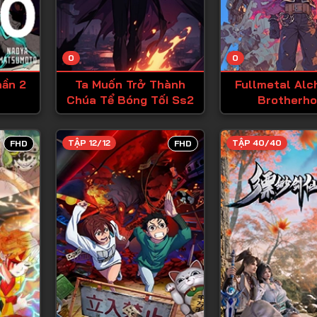
Tập 13
Tập 14
0
0
Tập 15
hần 2
Ta Muốn Trở Thành
Fullmetal Alc
Tập 16
Chúa Tể Bóng Tối Ss2
Brotherh
Tập 17
Tập 18
TẬP 12/12
TẬP 40/40
FHD
FHD
Tập 19
Tập 20
Tập 21
Tập 22
Tập 23
Tập 24