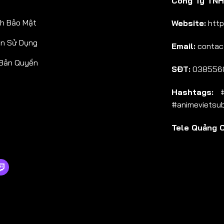
Công Ty TNHH
Tập 38
h Bảo Mật
Website:
http
Tập 39
ản Sử Dụng
Email:
contac
Tập 40
 Bản Quyền
Tập 41
SĐT:
038556
Tập 42
Hashtags:
#a
Tập 43
#animevietsu
Tập 44
Tele Quảng 
Tập 45
Tập 46
Tập 47
Tập 48
Tập 49