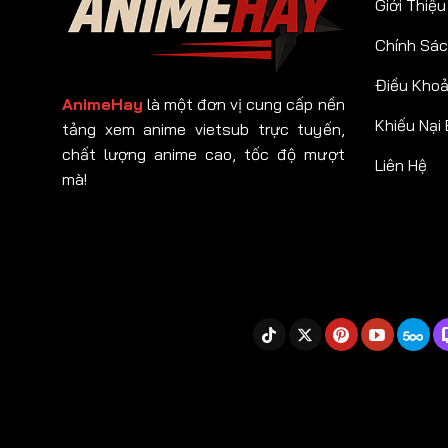
Giới Thiệu
Chính Sác
Điều Kho
AnimeHay
là một đơn vị cung cấp nền
Khiếu Nại
tảng xem anime vietsub trực tuyến,
chất lượng anime cao, tốc độ mượt
Liên Hệ
mà!