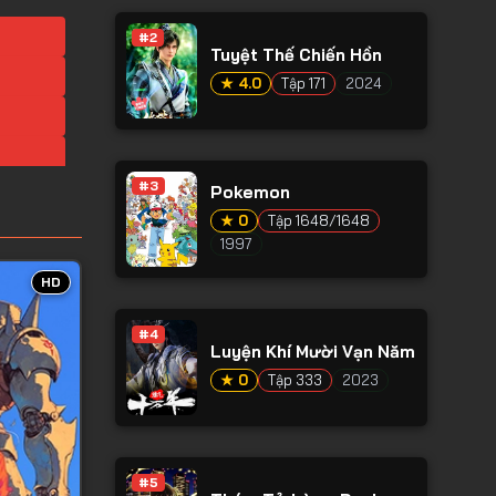
#2
Tuyệt Thế Chiến Hồn
★ 4.0
Tập 171
2024
#3
Pokemon
★ 0
Tập 1648/1648
1997
HD
#4
Luyện Khí Mười Vạn Năm
★ 0
Tập 333
2023
#5