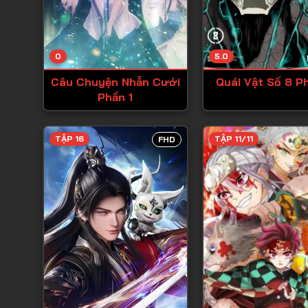
0
5.0
Câu Chuyện Nhẫn Cưới
Quái Vật Số 8 P
Phần 1
TẬP 16
TẬP 11/11
FHD