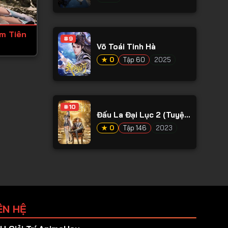
ếm Tiên
#9
Võ Toái Tinh Hà
★ 0
Tập 60
2025
#10
Đấu La Đại Lục 2 (Tuyệt
Thế Đường Môn)
★ 0
Tập 146
2023
ÊN HỆ