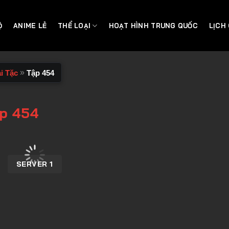
Ộ
ANIME LẺ
THỂ LOẠI
HOẠT HÌNH TRUNG QUỐC
LỊCH
»
i Tặc
Tập 454
ập 454
SERVER 1