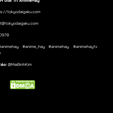
 Giải Trí AnimeHay
s://tokyodaigaku.com
t@tokyodaigaku.com
0978
nimehay #anime_hay #animehay. #animehaytv
b
Cáo:
@MaiBinhKim