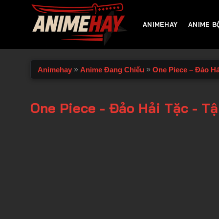
Chuyển
đến
ANIMEHAY
ANIME B
nội
dung
»
»
Animehay
Anime Đang Chiếu
One Piece – Đảo Hả
One Piece - Đảo Hải Tặc - T
00:00 / 00:00