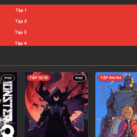
Tập 1
Tập 2
Tập 3
Tập 4
Tập 5
Tập 6
Tập 7
TẬP 12/12
TẬP 64/64
FHD
FHD
Tập 8
Tập 9
Tập 10
Tập 11
Tập 12