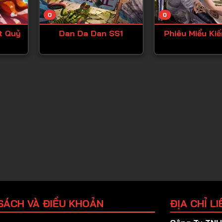
Tập 25
0
0
Tập 26
t Quỷ
Dan Da Dan SS1
Phiêu Miểu Ki
Tập 27
Tập 28
Tập 29
Tập 30
Tập 31
Tập 32
Tập 33
Tập 34
Tập 35
Tập 36
SÁCH VÀ ĐIỀU KHOẢN
ĐỊA CHỈ LI
Tập 37