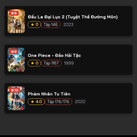
Tập 78
#8
Tập 79
Đấu La Đại Lục 2 (Tuyệt Thế Đường Môn)
Tập 80
★ 0
Tập 146
2023
Tập 81
Tập 82
#9
One Piece - Đảo Hải Tặc
Tập 83
★ 0
Tập 1167
1999
Tập 84
Tập 85
Tập 86
#10
Phàm Nhân Tu Tiên
Tập 87
★ 4.0
Tập 176/176
2020
Tập 88
Tập 89
Tập 90