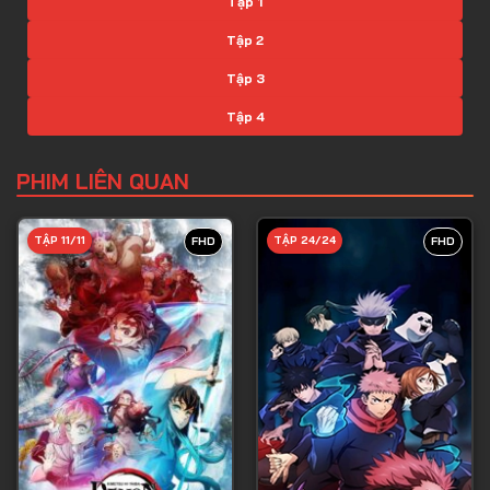
Tập 1
Tập 2
Tập 3
Tập 4
Tập 5
PHIM LIÊN QUAN
Tập 6
Tập 7
TẬP 11/11
TẬP 24/24
FHD
FHD
Tập 8
Tập 9
Tập 10
Tập 11
Tập 12
Tập 13