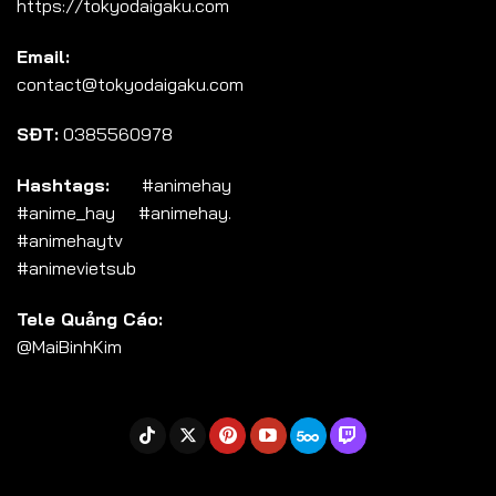
https://tokyodaigaku.com
Tập 104
Email:
Tập 105
contact@tokyodaigaku.com
Tập 106
SĐT:
0385560978
Tập 107
Tập 108
Hashtags:
#animehay
#anime_hay #animehay.
Tập 109
#animehaytv
Tập 110
#animevietsub
Tập 111
Tele Quảng Cáo:
Tập 112
@MaiBinhKim
Tập 113
Tập 114
Tập 115
Tập 116