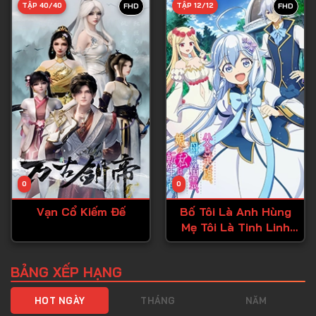
TẬP 40/40
TẬP 12/12
FHD
FHD
Tập 40
Tập 41
Tập 42
Tập 43
Tập 44
Tập 45
Tập 46
0
0
Tập 47
Vạn Cổ Kiếm Đế
Bố Tôi Là Anh Hùng
Tập 48
Mẹ Tôi Là Tinh Linh
Tập 49
Còn Tôi Là Cô Gái
Chuyển Sinh
Tập 50
BẢNG XẾP HẠNG
Tập 51
HOT NGÀY
THÁNG
NĂM
Tập 52