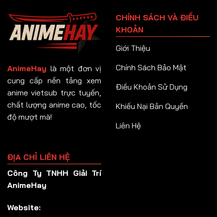
Tập 91
CHÍNH SÁCH VÀ ĐIỀU
Tập 92
KHOẢN
Tập 93
Giới Thiệu
Tập 94
Chính Sách Bảo Mật
AnimeHay
là một đơn vị
Tập 95
cung cấp nền tảng xem
Điều Khoản Sử Dụng
anime vietsub trực tuyến,
Tập 96
chất lượng anime cao, tốc
Khiếu Nại Bản Quyền
Tập 97
độ mượt mà!
Liên Hệ
Tập 98
Tập 99
ĐỊA CHỈ LIÊN HỆ
Tập 100
Công Ty TNHH Giải Trí
Tập 101
AnimeHay
Tập 102
Website:
Tập 103