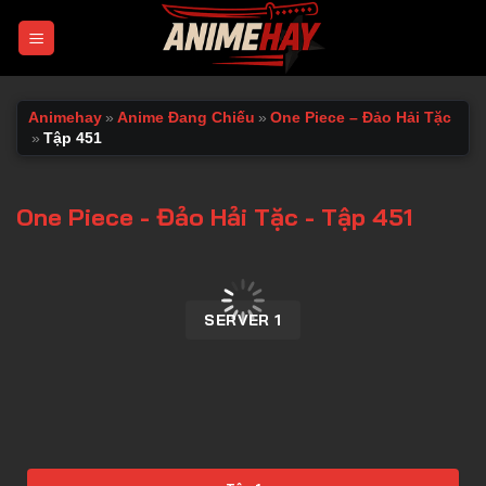
Chuyển
đến
nội
dung
Animehay
»
Anime Đang Chiếu
»
One Piece – Đảo Hải Tặc
»
Tập 451
One Piece - Đảo Hải Tặc - Tập 451
00:00 / 00:00
SERVER 1