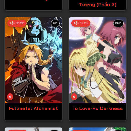
Tượng (Phần 3)
Tập 27
Tập 28
TẬP 51/51
TẬP 18/18
HD
FHD
Tập 29
Tập 30
Tập 31
Tập 32
Tập 33
Tập 34
Tập 35
Tập 36
0
0
Tập 37
Fullmetal Alchemist
To Love-Ru Darkness
Tập 38
Tập 39