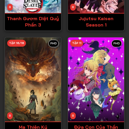
Tập 14
0
0
Tập 15
Thanh Gươm Diệt Quỷ
Jujutsu Kaisen
Tập 16
Phần 3
Season 1
Tập 17
Tập 18
TẬP 16/16
TẬP 11
FHD
FHD
Tập 19
Tập 20
Tập 21
Tập 22
Tập 23
Tập 24
Tập 25
0
0
Tập 26
Ma Thiên Ký
Đứa Con Của Thần