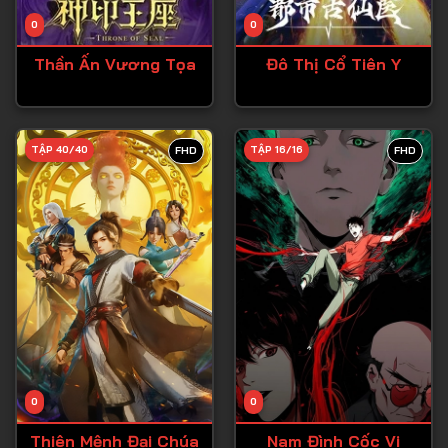
Tập 14
0
0
Tập 15
Thần Ấn Vương Tọa
Đô Thị Cổ Tiên Y
Tập 16
Tập 17
Tập 18
TẬP 40/40
TẬP 16/16
FHD
FHD
Tập 19
Tập 20
Tập 21
Tập 22
Tập 23
Tập 24
Tập 25
0
0
Tập 26
Thiên Mệnh Đại Chúa
Nam Đình Cốc Vi