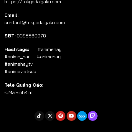
https://tokyodaigaku.com
Tập 104
Email:
Tập 105
contact@tokyodaigaku.com
Tập 106
SĐT:
0385560978
Tập 107
Tập 108
Hashtags:
#animehay
#anime_hay #animehay.
Tập 109
#animehaytv
Tập 110
#animevietsub
Tập 111
Tele Quảng Cáo:
Tập 112
@MaiBinhKim
Tập 113
Tập 114
Tập 115
Tập 116