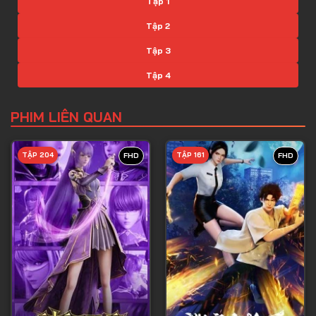
Tập 1
Tập 2
Tập 3
Tập 4
Tập 5
PHIM LIÊN QUAN
Tập 6
Tập 7
TẬP 204
TẬP 161
FHD
FHD
Tập 8
Tập 9
Tập 10
Tập 11
Tập 12
Tập 13