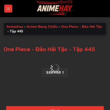
Chuyển
đến
nội
dung
Animehay
»
Anime Đang Chiếu
»
One Piece – Đảo Hải Tặc
»
Tập 445
One Piece - Đảo Hải Tặc - Tập 445
00:00 / 00:00
SERVER 1