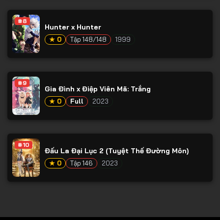
Tập 78
#8
Tập 79
Hunter x Hunter
Tập 80
★ 0
Tập 148/148
1999
Tập 81
Tập 82
#9
Gia Đình x Điệp Viên Mã: Trắng
Tập 83
★ 0
Full
2023
Tập 84
Tập 85
Tập 86
#10
Đấu La Đại Lục 2 (Tuyệt Thế Đường Môn)
Tập 87
★ 0
Tập 146
2023
Tập 88
Tập 89
Tập 90