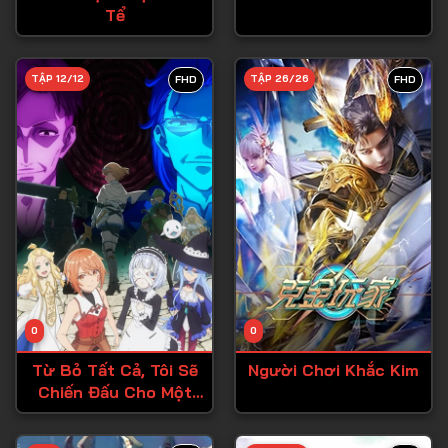
Tể
Tập 27
Tập 28
TẬP 12/12
TẬP 26/26
FHD
FHD
Tập 29
Tập 30
Tập 31
Tập 32
Tập 33
Tập 34
Tập 35
Tập 36
0
0
Tập 37
Từ Bỏ Tất Cả, Tôi Sẽ
Người Chơi Khắc Kim
Chiến Đấu Cho Một
Tập 38
Cuộc Sống Bình
Thường Với Tình Yêu
Tập 39