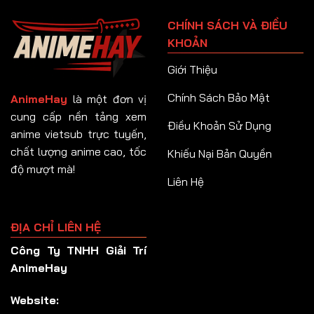
Tập 91
CHÍNH SÁCH VÀ ĐIỀU
Tập 92
KHOẢN
Tập 93
Giới Thiệu
Tập 94
Chính Sách Bảo Mật
AnimeHay
là một đơn vị
Tập 95
cung cấp nền tảng xem
Điều Khoản Sử Dụng
anime vietsub trực tuyến,
Tập 96
chất lượng anime cao, tốc
Khiếu Nại Bản Quyền
Tập 97
độ mượt mà!
Liên Hệ
Tập 98
Tập 99
ĐỊA CHỈ LIÊN HỆ
Tập 100
Công Ty TNHH Giải Trí
Tập 101
AnimeHay
Tập 102
Website:
Tập 103