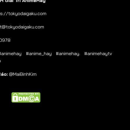
 Giải Trí AnimeHay
s://tokyodaigaku.com
t@tokyodaigaku.com
0978
nimehay #anime_hay #animehay. #animehaytv
b
Cáo:
@MaiBinhKim