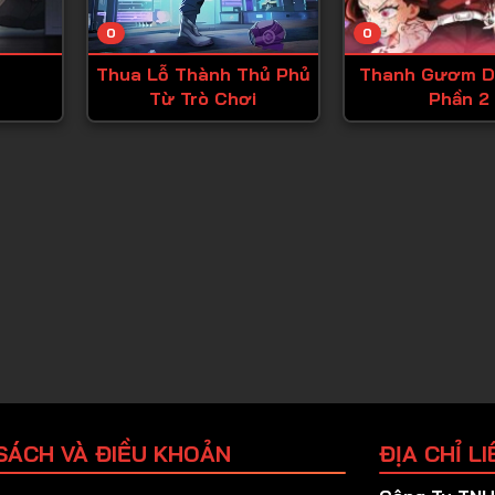
Tập 25
0
0
Tập 26
Thua Lỗ Thành Thủ Phủ
Thanh Gươm D
Tập 27
Từ Trò Chơi
Phần 2
Tập 28
Tập 29
Tập 30
Tập 31
Tập 32
Tập 33
Tập 34
Tập 35
Tập 36
SÁCH VÀ ĐIỀU KHOẢN
ĐỊA CHỈ LI
Tập 37