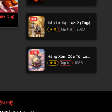
iệt Quỷ
#9
Đấu La Đại Lục 2 (Tuyệt
Thế Đường Môn)
★ 0
Tập 146
2023
#10
Hàng Xóm Của Tôi Là
Totoro
★ 0
Tập 1/1
1988
ÊN HỆ