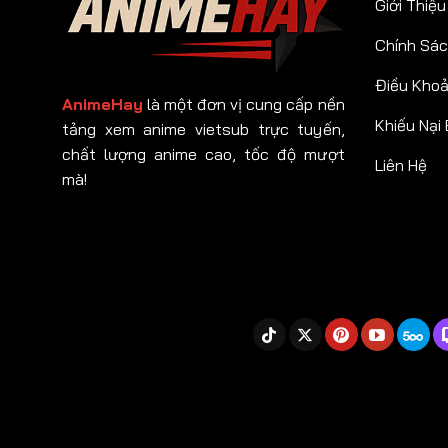
Giới Thiệu
Chính Sác
Điều Kho
AnimeHay
là một đơn vị cung cấp nền
Khiếu Nại
tảng xem anime vietsub trực tuyến,
chất lượng anime cao, tốc độ mượt
Liên Hệ
mà!