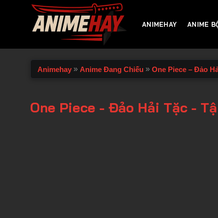
Chuyển
đến
ANIMEHAY
ANIME B
nội
dung
»
»
Animehay
Anime Đang Chiếu
One Piece – Đảo Hả
One Piece - Đảo Hải Tặc - Tậ
00:00 / 00:00