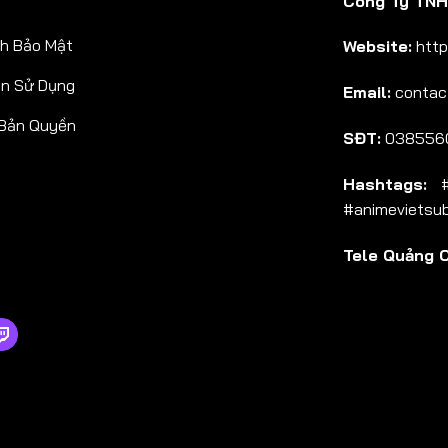
Công Ty TNHH
Tập 38
h Bảo Mật
Website:
http
Tập 39
ản Sử Dụng
Email:
contac
Tập 40
 Bản Quyền
Tập 41
SĐT:
038556
Tập 42
Hashtags:
#a
Tập 43
#animevietsu
Tập 44
Tele Quảng 
Tập 45
Tập 46
Tập 47
Tập 48
Tập 49