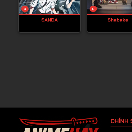
0
0
SANDA
Shabake
CHÍNH 