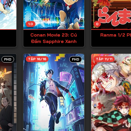
Tập 13
Tập 14
1.0
0
Tập 15
Conan Movie 23: Cú
Ranma 1/2 P
Tập 16
Đấm Sapphire Xanh
Tập 17
Tập 18
TẬP 16/16
TẬP 11/11
FHD
FHD
Tập 19
Tập 20
Tập 21
Tập 22
Tập 23
Tập 24