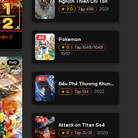
Nghịch Thiên Chí Tôn
★ 3.0
Tập 496
2021
hần 2
#6
Pokemon
★ 0
Tập 1648/1648
1997
FHD
#7
Đấu Phá Thương Khung
Phần 5
★ 0
Tập 194
2022
#8
Attack on Titan Ss4
★ 0
Tập 31/31
2020