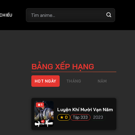
 CHIẾU
BẢNG XẾP HẠNG
HOT NGÀY
THÁNG
NĂM
#1
Luyện Khí Mười Vạn Năm
★ 0
Tập 333
2023