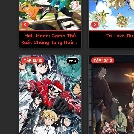
0
0
Hell Mode: Game Thủ
To Love-Ru
Xuất Chúng Tung Hoành
Chốn Dị Giới Hỗn
Nguyên
TẬP 12/12
TẬP 13/13
FHD