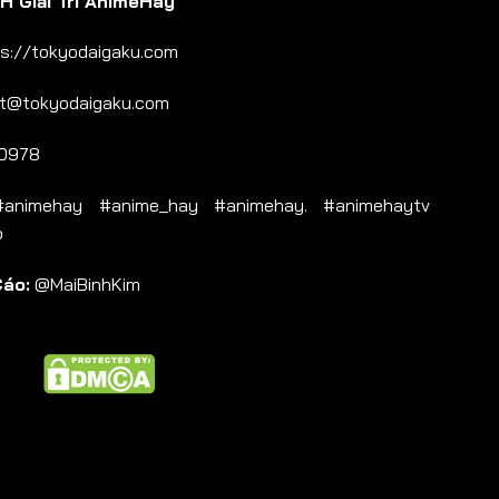
 Giải Trí AnimeHay
s://tokyodaigaku.com
t@tokyodaigaku.com
0978
nimehay #anime_hay #animehay. #animehaytv
b
Cáo:
@MaiBinhKim