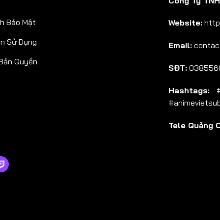
Công Ty TNHH
Tập 38
h Bảo Mật
Website:
http
Tập 39
ản Sử Dụng
Email:
contac
Tập 40
 Bản Quyền
Tập 41
SĐT:
038556
Tập 42
Hashtags:
#a
Tập 43
#animevietsu
Tập 44
Tele Quảng 
Tập 45
Tập 46
Tập 47
Tập 48
Tập 49