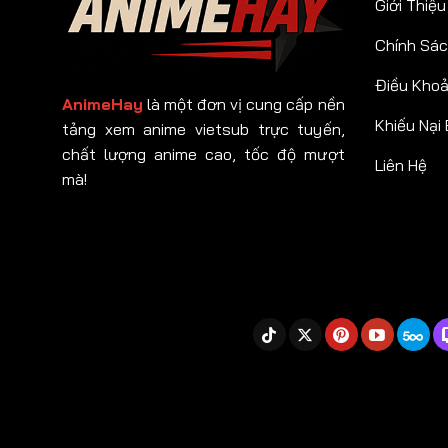
Giới Thiệu
Chính Sác
Điều Kho
AnimeHay
là một đơn vị cung cấp nền
Khiếu Nại
tảng xem anime vietsub trực tuyến,
chất lượng anime cao, tốc độ mượt
Liên Hệ
mà!