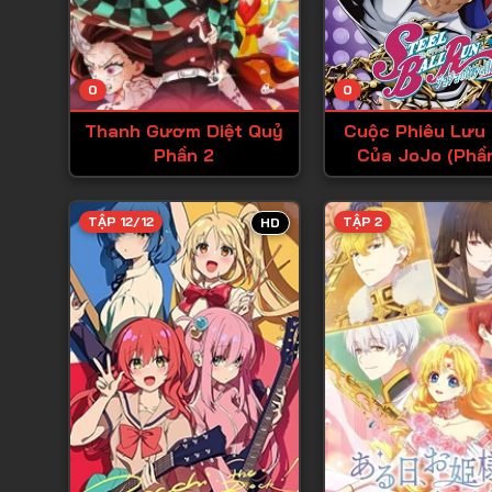
0
0
Thanh Gươm Diệt Quỷ
Cuộc Phiêu Lưu 
Phần 2
Của JoJo (Phầ
TẬP 12/12
TẬP 2
HD