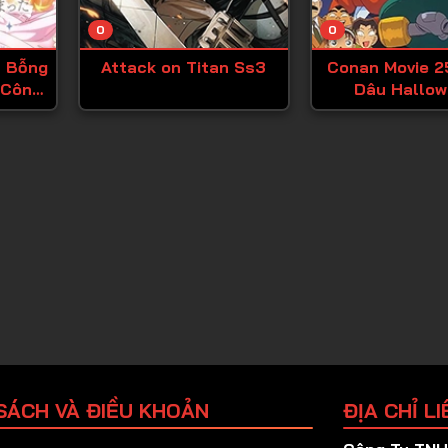
Tập 25
0
0
Tập 26
h Bỗng
Attack on Titan Ss3
Conan Movie 2
Tập 27
 Công
Dâu Hallo
Tập 28
Tập 29
Tập 30
Tập 31
Tập 32
Tập 33
Tập 34
Tập 35
Tập 36
SÁCH VÀ ĐIỀU KHOẢN
ĐỊA CHỈ LI
Tập 37