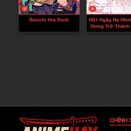
0
0
Bocchi the Rock
Một Ngày Nọ Mìn
Dưng Trở Thành
Chúa
CHÍNH 