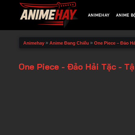
Chuyển
đến
ANIMEHAY
ANIME B
nội
dung
»
»
Animehay
Anime Đang Chiếu
One Piece – Đảo Hả
One Piece - Đảo Hải Tặc - T
00:00 / 00:00