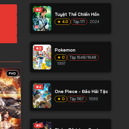
#2
Tuyệt Thế Chiến Hồn
★ 4.0
Tập 171
2024
#3
Pokemon
★ 0
Tập 1648/1648
1997
FHD
#4
One Piece - Đảo Hải Tặc
★ 0
Tập 1167
1999
#5