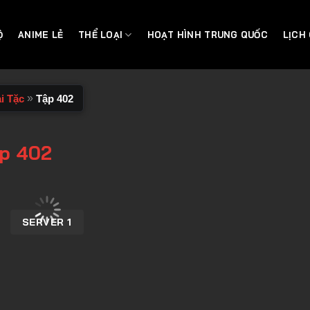
Ộ
ANIME LẺ
THỂ LOẠI
HOẠT HÌNH TRUNG QUỐC
LỊCH
»
i Tặc
Tập 402
ập 402
SERVER 1