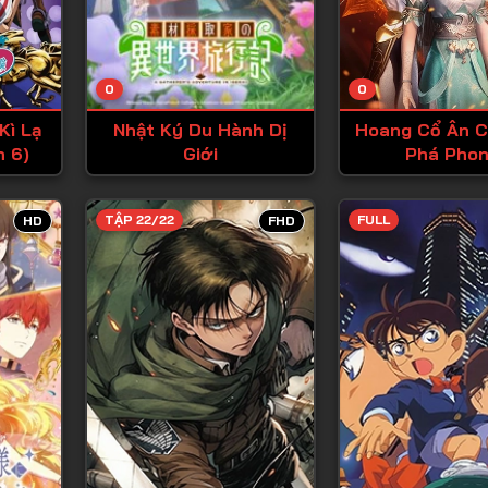
Tập 13
Tập 14
0
0
Tập 15
Kì Lạ
Nhật Ký Du Hành Dị
Hoang Cổ Ân 
Tập 16
n 6)
Giới
Phá Pho
Tập 17
Tập 18
TẬP 22/22
FULL
HD
FHD
Tập 19
Tập 20
Tập 21
Tập 22
Tập 23
Tập 24