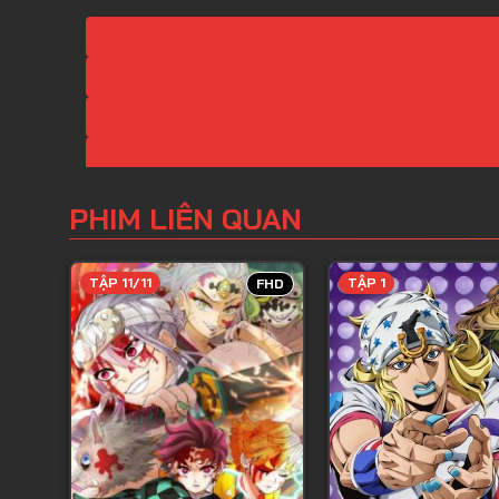
PHIM LIÊN QUAN
TẬP 11/11
TẬP 1
FHD