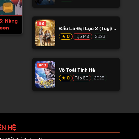
5: Nàng
#9
ween
Đấu La Đại Lục 2 (Tuyệt
Thế Đường Môn)
★ 0
Tập 146
2023
#10
Võ Toái Tinh Hà
★ 0
Tập 60
2025
ÊN HỆ