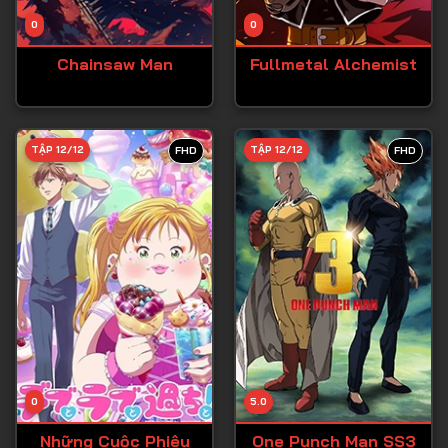
Tập 14
0
0
Tập 15
Chainsaw Man
Fullmetal Alchemist
Tập 16
Tập 17
Tập 18
TẬP 12/12
TẬP 12/12
FHD
FHD
Tập 19
Tập 20
Tập 21
Tập 22
Tập 23
Tập 24
Tập 25
0
5.0
Tập 26
Những Cuộc Phiêu
One Punch Man SS3