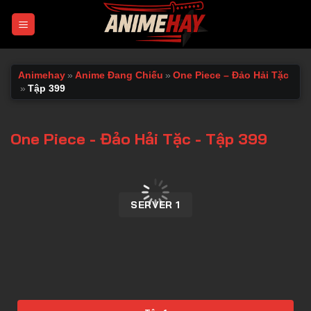
Chuyển
đến
nội
dung
Animehay
»
Anime Đang Chiếu
»
One Piece – Đảo Hải Tặc
»
Tập 399
One Piece - Đảo Hải Tặc - Tập 399
00:00 / 00:00
SERVER 1