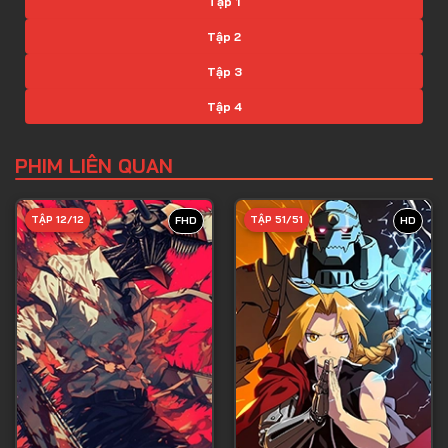
Tập 1
Tập 2
Tập 3
Tập 4
Tập 5
PHIM LIÊN QUAN
Tập 6
Tập 7
TẬP 12/12
TẬP 51/51
FHD
HD
Tập 8
Tập 9
Tập 10
Tập 11
Tập 12
Tập 13