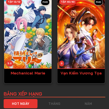
TẬP 12/12
TẬP 40/40
FHD
FHD
Tập 40
Tập 41
Tập 42
Tập 43
Tập 44
Tập 45
Tập 46
5.0
0
Tập 47
Mechanical Marie
Vạn Kiếm Vương Tọa
Tập 48
Tập 49
Tập 50
BẢNG XẾP HẠNG
Tập 51
HOT NGÀY
THÁNG
NĂM
Tập 52