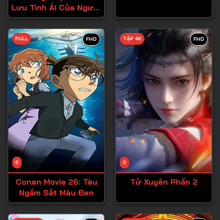
Lưu Tình Ái Của Người
Tập 27
Ngoại Cỡ!
Tập 28
FULL
TẬP 40
FHD
FHD
Tập 29
Tập 30
Tập 31
Tập 32
Tập 33
Tập 34
Tập 35
Tập 36
0
0
Tập 37
Conan Movie 26: Tàu
Tử Xuyên Phần 2
Ngầm Sắt Màu Đen
Tập 38
Tập 39