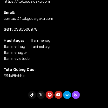
https://tokyodaigaku.com
Tập 104
Email:
Tập 105
contact@tokyodaigaku.com
Tập 106
SĐT:
0385560978
Tập 107
Tập 108
Hashtags:
#animehay
#anime_hay #animehay.
Tập 109
#animehaytv
Tập 110
#animevietsub
Tập 111
Tele Quảng Cáo:
Tập 112
@MaiBinhKim
Tập 113
Tập 114
Tập 115
Tập 116