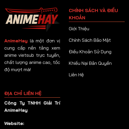
Tập 91
CHÍNH SÁCH VÀ ĐIỀU
Tập 92
KHOẢN
Tập 93
Giới Thiệu
Tập 94
Chính Sách Bảo Mật
AnimeHay
là một đơn vị
Tập 95
cung cấp nền tảng xem
Điều Khoản Sử Dụng
anime vietsub trực tuyến,
Tập 96
chất lượng anime cao, tốc
Khiếu Nại Bản Quyền
Tập 97
độ mượt mà!
Liên Hệ
Tập 98
Tập 99
ĐỊA CHỈ LIÊN HỆ
Tập 100
Công Ty TNHH Giải Trí
Tập 101
AnimeHay
Tập 102
Website:
Tập 103