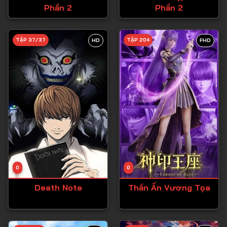
Phần 2
Phần 2
Tập 27
Tập 28
TẬP 37/37
TẬP 204
HD
FHD
Tập 29
Tập 30
Tập 31
Tập 32
Tập 33
Tập 34
Tập 35
Tập 36
0
0
Tập 37
Death Note
Thần Ấn Vương Tọa
Tập 38
Tập 39