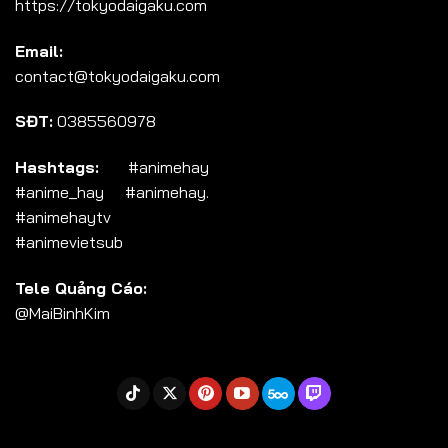
https://tokyodaigaku.com
Tập 104
Email:
Tập 105
contact@tokyodaigaku.com
Tập 106
SĐT:
0385560978
Tập 107
Tập 108
Hashtags:
#animehay
#anime_hay #animehay.
Tập 109
#animehaytv
Tập 110
#animevietsub
Tập 111
Tele Quảng Cáo:
Tập 112
@MaiBinhKim
Tập 113
Tập 114
Tập 115
Tập 116