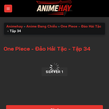
Chuyển
đến
nội
dung
Animehay
»
Anime Đang Chiếu
»
One Piece – Đảo Hải Tặc
»
Tập 34
One Piece - Đảo Hải Tặc - Tập 34
00:00 / 00:00
SERVER 1