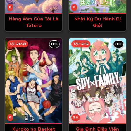
Tập 14
0
0
Tập 15
Hàng Xóm Của Tôi Là
Nhật Ký Du Hành Dị
Tập 16
Totoro
Giới
Tập 17
Tập 18
TẬP 25/25
TẬP 12/12
FHD
FHD
Tập 19
Tập 20
Tập 21
Tập 22
Tập 23
Tập 24
Tập 25
0
5.0
Tập 26
Kuroko no Basket
Gia Đình Điệp Viên