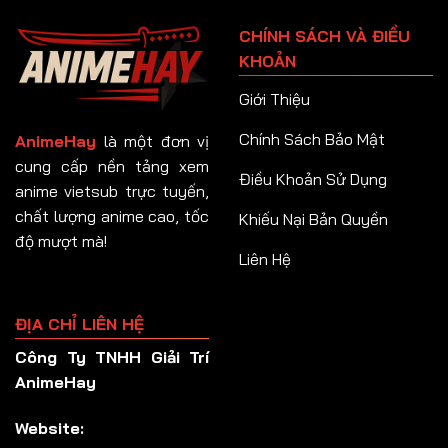
Tập 91
CHÍNH SÁCH VÀ ĐIỀU
Tập 92
KHOẢN
Tập 93
Giới Thiệu
Tập 94
Chính Sách Bảo Mật
AnimeHay
là một đơn vị
Tập 95
cung cấp nền tảng xem
Điều Khoản Sử Dụng
anime vietsub trực tuyến,
Tập 96
chất lượng anime cao, tốc
Khiếu Nại Bản Quyền
Tập 97
độ mượt mà!
Liên Hệ
Tập 98
Tập 99
ĐỊA CHỈ LIÊN HỆ
Tập 100
Công Ty TNHH Giải Trí
Tập 101
AnimeHay
Tập 102
Website:
Tập 103