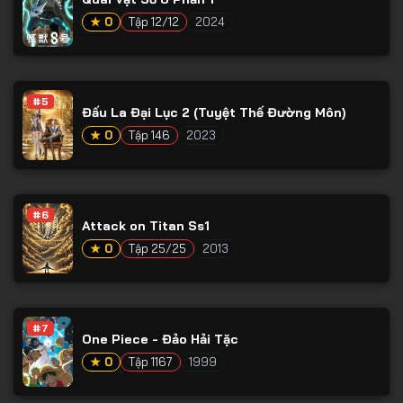
Tập 65
★ 0
Tập 12/12
2024
Tập 66
Tập 67
Tập 68
#5
Đấu La Đại Lục 2 (Tuyệt Thế Đường Môn)
Tập 69
★ 0
Tập 146
2023
Tập 70
Tập 71
#6
Tập 72
Attack on Titan Ss1
★ 0
Tập 25/25
2013
Tập 73
Tập 74
Tập 75
#7
One Piece - Đảo Hải Tặc
Tập 76
★ 0
Tập 1167
1999
Tập 77