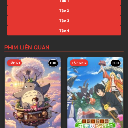
Tập 1
Tập 2
Tập 3
Tập 4
Tập 5
PHIM LIÊN QUAN
Tập 6
Tập 7
TẬP 1/1
TẬP 12/12
FHD
FHD
Tập 8
Tập 9
Tập 10
Tập 11
Tập 12
Tập 13