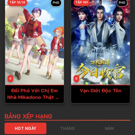
TẬP 12/12
TẬP 431
FHD
FHD
Tập 40
Tập 41
Tập 42
Tập 43
Tập 44
Tập 45
Tập 46
0
0
Tập 47
Đối Phó Với Chị Em
Vạn Giới Độc Tôn
Tập 48
Nhà Mikadono Thật Dễ
Tập 49
Dàng
Tập 50
BẢNG XẾP HẠNG
Tập 51
HOT NGÀY
THÁNG
NĂM
Tập 52