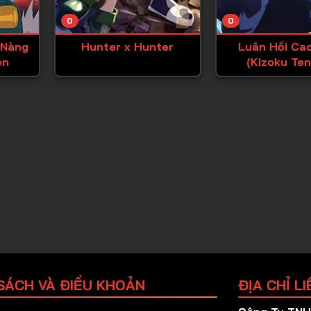
Tập 25
0
0
Tập 26
 Nàng
Hunter x Hunter
Luân Hồi Ca
Tập 27
en
(Kizoku Ten
Tập 28
Megumareta 
kara Saikyo
Tập 29
Chikara wo 
Tập 30
Tập 31
Tập 32
Tập 33
Tập 34
Tập 35
Tập 36
SÁCH VÀ ĐIỀU KHOẢN
ĐỊA CHỈ LI
Tập 37