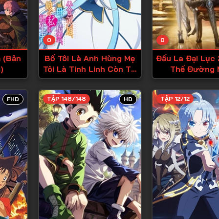
Tập 13
Tập 14
0
0
Tập 15
 (Bản
Bố Tôi Là Anh Hùng Mẹ
Đấu La Đại Lục 
Tập 16
)
Tôi Là Tinh Linh Còn Tôi
Thế Đường 
Là Cô Gái Chuyển Sinh
Tập 17
Tập 18
TẬP 148/148
TẬP 12/12
FHD
HD
Tập 19
Tập 20
Tập 21
Tập 22
Tập 23
Tập 24