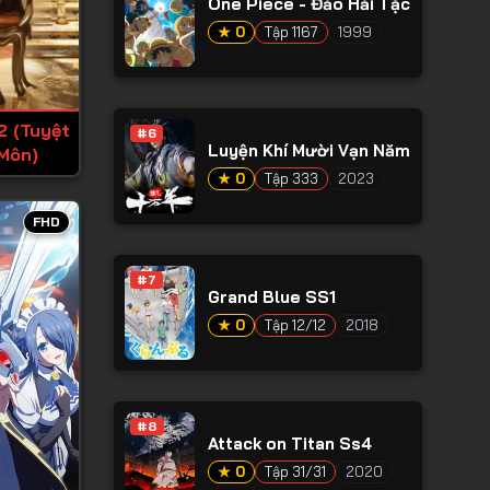
One Piece - Đảo Hải Tặc
★ 0
Tập 1167
1999
2 (Tuyệt
#6
Luyện Khí Mười Vạn Năm
Môn)
★ 0
Tập 333
2023
FHD
#7
Grand Blue SS1
★ 0
Tập 12/12
2018
#8
Attack on Titan Ss4
★ 0
Tập 31/31
2020