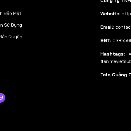
Công Ty TNHH
Tập 38
h Bảo Mật
Website:
http
Tập 39
ản Sử Dụng
Email:
contac
Tập 40
 Bản Quyền
Tập 41
SĐT:
038556
Tập 42
Hashtags:
#a
Tập 43
#animevietsu
Tập 44
Tele Quảng 
Tập 45
Tập 46
Tập 47
Tập 48
Tập 49