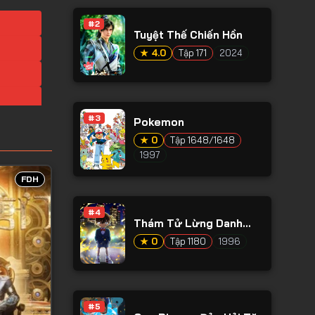
#2
Tuyệt Thế Chiến Hồn
★ 4.0
Tập 171
2024
#3
Pokemon
★ 0
Tập 1648/1648
1997
FDH
#4
Thám Tử Lừng Danh
Conan
★ 0
Tập 1180
1996
#5