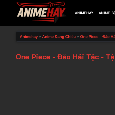
Chuyển
đến
ANIMEHAY
ANIME B
nội
dung
»
»
Animehay
Anime Đang Chiếu
One Piece – Đảo Hả
One Piece - Đảo Hải Tặc - T
00:00 / 00:00