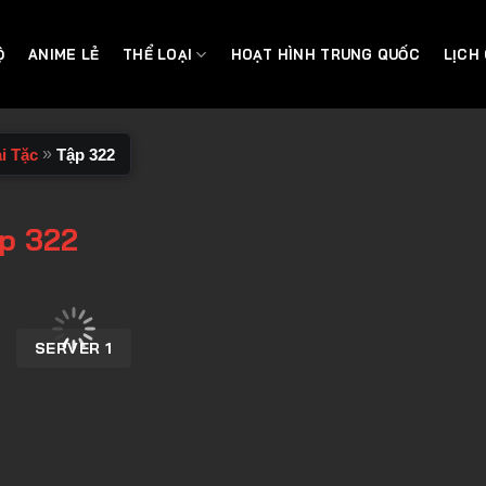
Ộ
ANIME LẺ
THỂ LOẠI
HOẠT HÌNH TRUNG QUỐC
LỊCH
»
i Tặc
Tập 322
ập 322
SERVER 1