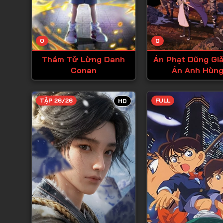
0
0
Thám Tử Lừng Danh
Án Phạt Dũng Giả
Conan
Án Anh Hùng
TẬP 26/26
FULL
HD