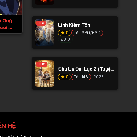
o Quý
#9
Linh Kiếm Tôn
sei:
★ 0
Tập 660/660
Umare
2019
u no
Eru)
#10
Đấu La Đại Lục 2 (Tuyệt
Thế Đường Môn)
★ 0
Tập 146
2023
ÊN HỆ