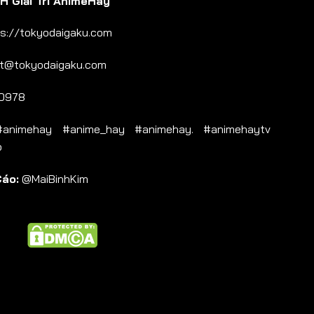
 Giải Trí AnimeHay
s://tokyodaigaku.com
t@tokyodaigaku.com
0978
nimehay #anime_hay #animehay. #animehaytv
b
Cáo:
@MaiBinhKim