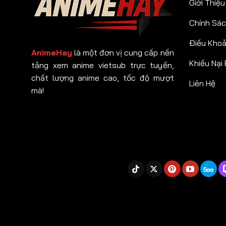
Giới Thiệu
Chính Sác
Điều Kho
AnimeHay
là một đơn vị cung cấp nền
Khiếu Nại
tảng xem anime vietsub trực tuyến,
chất lượng anime cao, tốc độ mượt
Liên Hệ
mà!