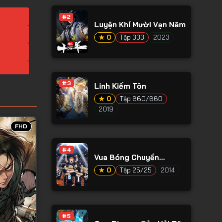
#2
Luyện Khí Mười Vạn Năm
★ 0
Tập 333
2023
#3
Linh Kiếm Tôn
★ 0
Tập 660/660
2019
FHD
#4
Vua Bóng Chuyền
Haikyuu Phần 1
★ 0
Tập 25/25
2014
#5