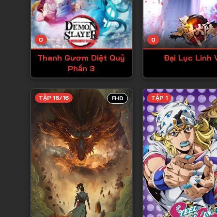
0
0
Thanh Gươm Diệt Quỷ
Đại Lục Linh 
Phần 3
TẬP 16/16
TẬP 1
FHD