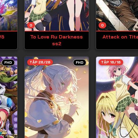
Tập 13
Tập 14
0
0
Tập 15
Võ
To Love Ru Darkness
Attack on Tit
Tập 16
ss2
Tập 17
Tập 18
TẬP 28/28
TẬP 18/18
FHD
FHD
Tập 19
Tập 20
Tập 21
Tập 22
Tập 23
Tập 24