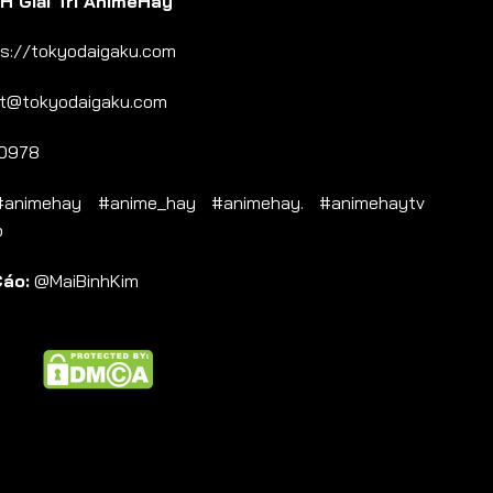
 Giải Trí AnimeHay
s://tokyodaigaku.com
t@tokyodaigaku.com
0978
nimehay #anime_hay #animehay. #animehaytv
b
Cáo:
@MaiBinhKim