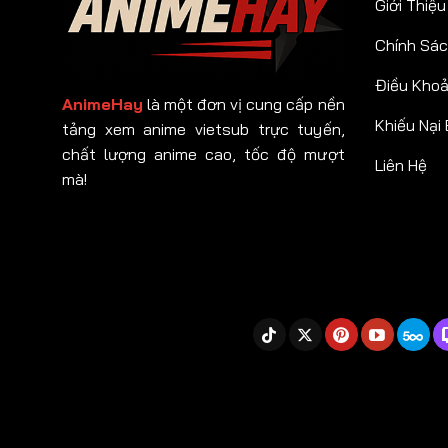
Giới Thiệu
Chính Sác
Điều Kho
AnimeHay
là một đơn vị cung cấp nền
Khiếu Nại
tảng xem anime vietsub trực tuyến,
chất lượng anime cao, tốc độ mượt
Liên Hệ
mà!