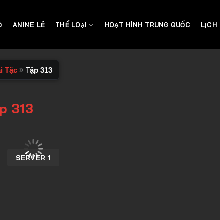
Ộ
ANIME LẺ
THỂ LOẠI
HOẠT HÌNH TRUNG QUỐC
LỊCH
»
i Tặc
Tập 313
p 313
SERVER 1