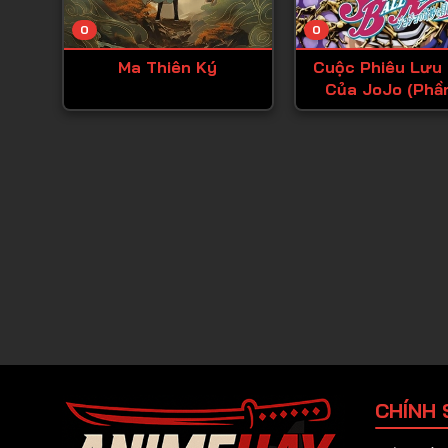
0
0
Ma Thiên Ký
Cuộc Phiêu Lưu 
Của JoJo (Phầ
CHÍNH 