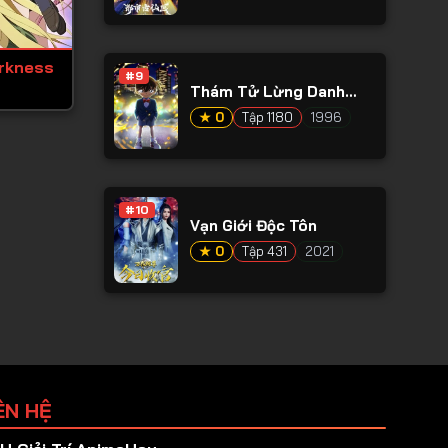
rkness
#9
Thám Tử Lừng Danh
Conan
★ 0
Tập 1180
1996
#10
Vạn Giới Độc Tôn
★ 0
Tập 431
2021
ÊN HỆ