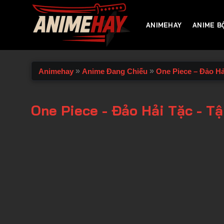
Chuyển
đến
ANIMEHAY
ANIME B
nội
dung
»
»
Animehay
Anime Đang Chiếu
One Piece – Đảo Hả
One Piece - Đảo Hải Tặc - Tậ
00:00 / 00:00