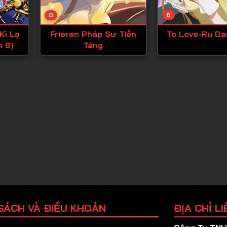
Tập 25
0
0
Tập 26
Kì Lạ
Frieren Pháp Sư Tiễn
To Love-Ru Da
Tập 27
n 6)
Táng
Tập 28
Tập 29
Tập 30
Tập 31
Tập 32
Tập 33
Tập 34
Tập 35
Tập 36
SÁCH VÀ ĐIỀU KHOẢN
ĐỊA CHỈ LI
Tập 37