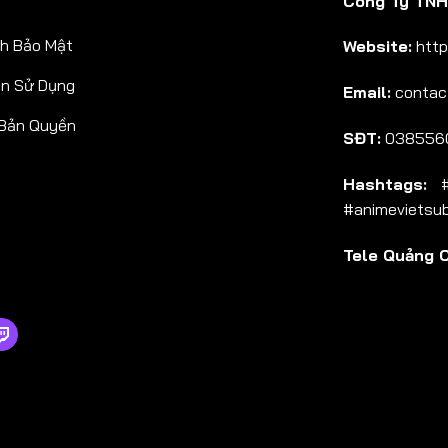
Công Ty TNHH
Tập 38
h Bảo Mật
Website:
http
Tập 39
ản Sử Dụng
Email:
contac
Tập 40
 Bản Quyền
Tập 41
SĐT:
038556
Tập 42
Hashtags:
#a
Tập 43
#animevietsu
Tập 44
Tele Quảng 
Tập 45
Tập 46
Tập 47
Tập 48
Tập 49