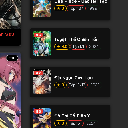
One Piece - Đảo Hải Tặc
★ 0
Tập 1167
1999
an Ss3
#6
Tuyệt Thế Chiến Hồn
★ 4.0
Tập 171
2024
FHD
#7
Địa Ngục Cực Lạc
★ 0
Tập 13/13
2023
#8
Đô Thị Cổ Tiên Y
★ 0
Tập 161
2024