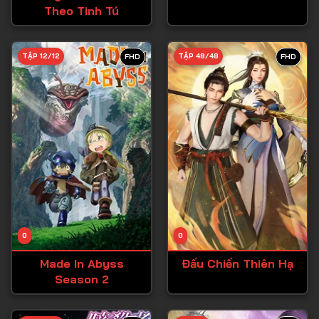
Theo Tinh Tú
Tập 27
Tập 28
TẬP 12/12
TẬP 48/48
FHD
FHD
Tập 29
Tập 30
Tập 31
Tập 32
Tập 33
Tập 34
Tập 35
Tập 36
0
0
Tập 37
Made In Abyss
Đấu Chiến Thiên Hạ
Season 2
Tập 38
Tập 39