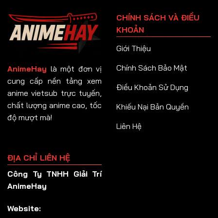
Tập 91
CHÍNH SÁCH VÀ ĐIỀU
Tập 92
KHOẢN
Tập 93
Giới Thiệu
Tập 94
Chính Sách Bảo Mật
AnimeHay
là một đơn vị
Tập 95
cung cấp nền tảng xem
Điều Khoản Sử Dụng
anime vietsub trực tuyến,
Tập 96
chất lượng anime cao, tốc
Khiếu Nại Bản Quyền
Tập 97
độ mượt mà!
Liên Hệ
Tập 98
Tập 99
ĐỊA CHỈ LIÊN HỆ
Tập 100
Công Ty TNHH Giải Trí
Tập 101
AnimeHay
Tập 102
Website:
Tập 103