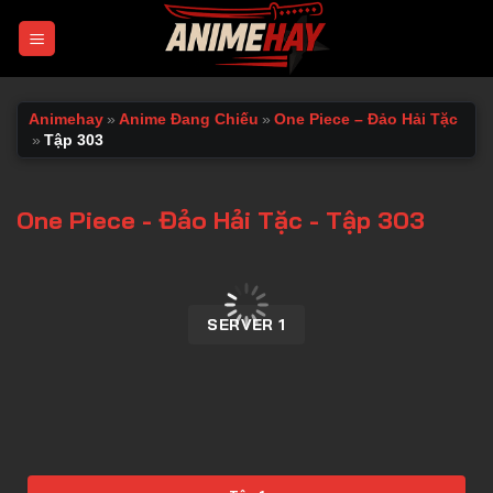
Chuyển
đến
nội
dung
Animehay
»
Anime Đang Chiếu
»
One Piece – Đảo Hải Tặc
»
Tập 303
One Piece - Đảo Hải Tặc - Tập 303
00:00 / 00:00
SERVER 1