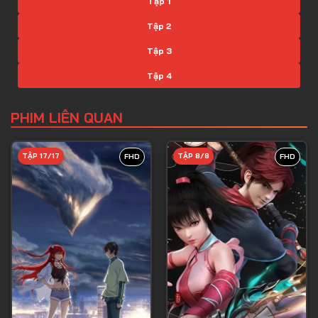
Tập 1
Tập 2
Tập 3
Tập 4
Tập 5
PHIM LIÊN QUAN
Tập 6
Tập 7
TẬP 17/17
TẬP 8/8
FHD
FHD
Tập 8
Tập 9
Tập 10
Tập 11
Tập 12
Tập 13