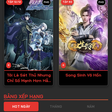
TẬP 12/12
TẬP 60
FHD
FHD
Tập 40
Tập 41
Tập 42
Tập 43
Tập 44
Tập 45
Tập 46
0
0
Tập 47
Tôi Là Sát Thủ Nhưng
Song Sinh Võ Hồn
Tập 48
Chỉ Số Mạnh Hơn Hẳn
Tập 49
Dũng Sĩ
Tập 50
BẢNG XẾP HẠNG
Tập 51
HOT NGÀY
THÁNG
NĂM
Tập 52