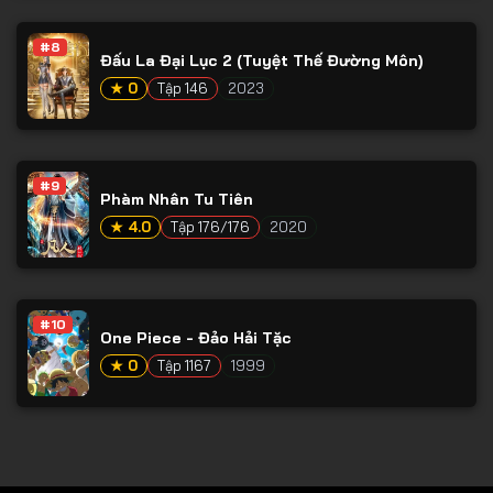
Tập 78
#8
Tập 79
Đấu La Đại Lục 2 (Tuyệt Thế Đường Môn)
Tập 80
★ 0
Tập 146
2023
Tập 81
Tập 82
#9
Phàm Nhân Tu Tiên
Tập 83
★ 4.0
Tập 176/176
2020
Tập 84
Tập 85
Tập 86
#10
One Piece - Đảo Hải Tặc
Tập 87
★ 0
Tập 1167
1999
Tập 88
Tập 89
Tập 90