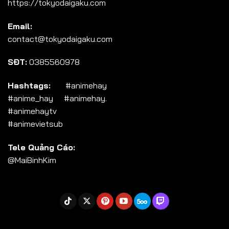
https://tokyodaigaku.com
Tập 104
Email:
Tập 105
contact@tokyodaigaku.com
Tập 106
SĐT:
0385560978
Tập 107
Tập 108
Hashtags:
#animehay
#anime_hay #animehay.
Tập 109
#animehaytv
Tập 110
#animevietsub
Tập 111
Tele Quảng Cáo:
Tập 112
@MaiBinhKim
Tập 113
Tập 114
Tập 115
Tập 116