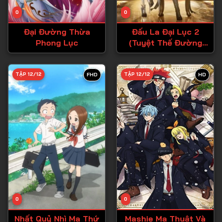
Tập 14
0
0
Tập 15
Đại Đường Thừa
Đấu La Đại Lục 2
Tập 16
Phong Lục
(Tuyệt Thế Đường
Môn)
Tập 17
Tập 18
TẬP 12/12
TẬP 12/12
FHD
HD
Tập 19
Tập 20
Tập 21
Tập 22
Tập 23
Tập 24
Tập 25
0
0
Tập 26
Nhất Quỷ Nhì Ma Thứ
Mashie Ma Thuật Và