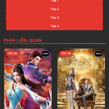
Tập 1
Tập 2
Tập 3
Tập 4
Tập 5
PHIM LIÊN QUAN
Tập 6
Tập 7
TẬP 26
TẬP 146
FHD
FDH
Tập 8
Tập 9
Tập 10
Tập 11
Tập 12
Tập 13