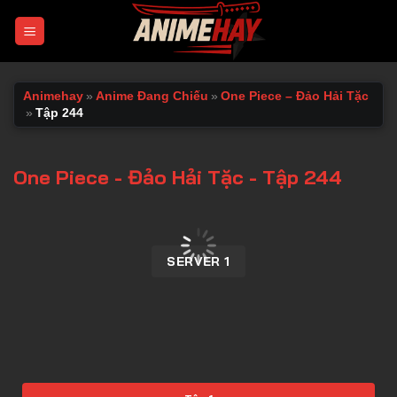
Chuyển
đến
nội
dung
Animehay
»
Anime Đang Chiếu
»
One Piece – Đảo Hải Tặc
»
Tập 244
One Piece - Đảo Hải Tặc - Tập 244
00:00 / 00:00
SERVER 1