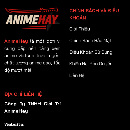
Tập 91
CHÍNH SÁCH VÀ ĐIỀU
Tập 92
KHOẢN
Tập 93
Giới Thiệu
Tập 94
Chính Sách Bảo Mật
AnimeHay
là một đơn vị
Tập 95
cung cấp nền tảng xem
Điều Khoản Sử Dụng
anime vietsub trực tuyến,
Tập 96
chất lượng anime cao, tốc
Khiếu Nại Bản Quyền
Tập 97
độ mượt mà!
Liên Hệ
Tập 98
Tập 99
ĐỊA CHỈ LIÊN HỆ
Tập 100
Công Ty TNHH Giải Trí
Tập 101
AnimeHay
Tập 102
Website:
Tập 103