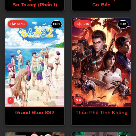
Ba Takagi (Phần 1)
Cơ Bắp
Tập 27
Tập 28
TẬP 12/12
TẬP 216
FHD
FHD
Tập 29
Tập 30
Tập 31
Tập 32
Tập 33
Tập 34
Tập 35
Tập 36
0
5.0
Tập 37
Grand Blue SS2
Thôn Phệ Tinh Không
Tập 38
Tập 39