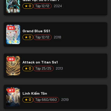
Tập 65
★ 0
Tập 12/12
2024
Tập 66
Tập 67
Tập 68
#5
Grand Blue SS1
Tập 69
★ 0
Tập 12/12
2018
Tập 70
Tập 71
#6
Tập 72
Attack on Titan Ss1
★ 0
Tập 25/25
2013
Tập 73
Tập 74
Tập 75
#7
Linh Kiếm Tôn
Tập 76
★ 0
Tập 660/660
2019
Tập 77