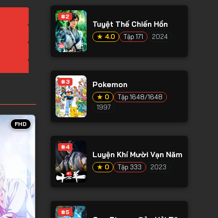
#2
Tuyệt Thế Chiến Hồn
★ 4.0
Tập 171
2024
#3
Pokemon
★ 0
Tập 1648/1648
1997
FHD
#4
Luyện Khí Mười Vạn Năm
★ 0
Tập 333
2023
#5