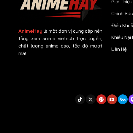
Giới Thiệu
Chính Sác
Điều Kho
AnimeHay
là một đơn vị cung cấp nền
Khiếu Nại
tảng xem anime vietsub trực tuyến,
chất lượng anime cao, tốc độ mượt
Liên Hệ
mà!