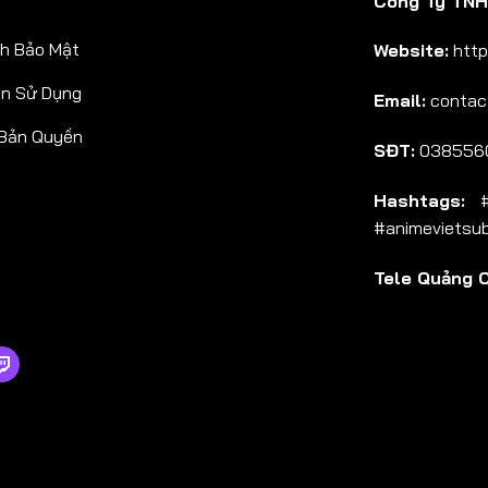
Công Ty TNHH
Tập 38
h Bảo Mật
Website:
http
Tập 39
ản Sử Dụng
Email:
contac
Tập 40
 Bản Quyền
Tập 41
SĐT:
038556
Tập 42
Hashtags:
#a
Tập 43
#animevietsu
Tập 44
Tele Quảng 
Tập 45
Tập 46
Tập 47
Tập 48
Tập 49