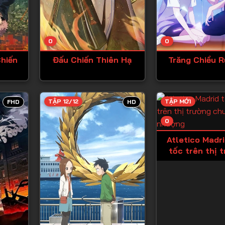
Tập 13
Tập 14
0
0
Tập 15
hiến
Đấu Chiến Thiên Hạ
Trăng Chiều 
Tập 16
Tập 17
Tập 18
TẬP 12/12
TẬP MỚI
FHD
HD
Tập 19
0
Tập 20
Atletico Madr
tốc trên thị 
Tập 21
chuyển nh
Tập 22
Tập 23
Tập 24