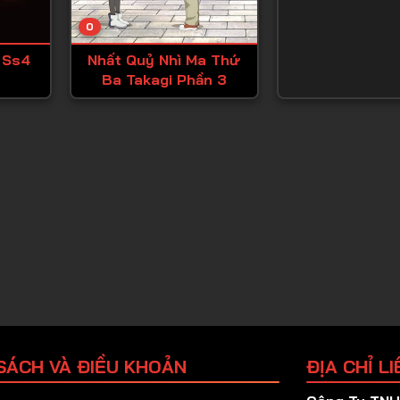
Tập 25
0
Tập 26
 Ss4
Nhất Quỷ Nhì Ma Thứ
Tập 27
Ba Takagi Phần 3
Tập 28
Tập 29
Tập 30
Tập 31
Tập 32
Tập 33
Tập 34
Tập 35
Tập 36
SÁCH VÀ ĐIỀU KHOẢN
ĐỊA CHỈ LI
Tập 37