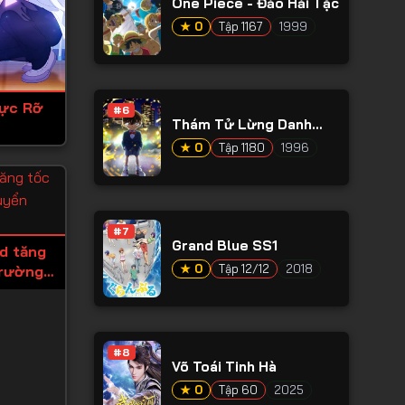
One Piece - Đảo Hải Tặc
★ 0
Tập 1167
1999
Rực Rỡ
#6
Thám Tử Lừng Danh
Conan
★ 0
Tập 1180
1996
#7
Grand Blue SS1
id tăng
★ 0
Tập 12/12
2018
trường
ượng
#8
Võ Toái Tinh Hà
★ 0
Tập 60
2025