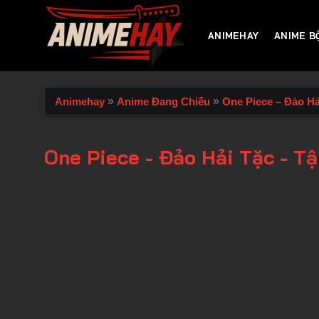
Chuyển
đến
ANIMEHAY
ANIME B
nội
dung
»
»
Animehay
Anime Đang Chiếu
One Piece – Đảo Hả
One Piece - Đảo Hải Tặc - Tậ
00:00 / 00:00