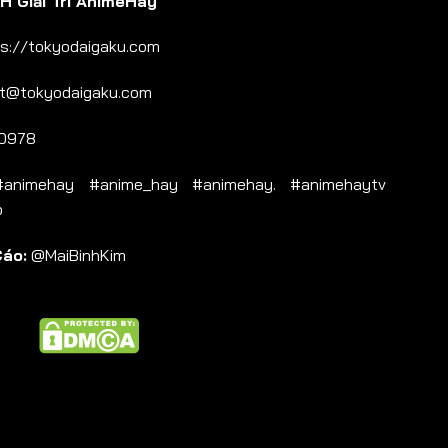
 Giải Trí AnimeHay
s://tokyodaigaku.com
t@tokyodaigaku.com
0978
nimehay #anime_hay #animehay. #animehaytv
b
Cáo:
@MaiBinhKim