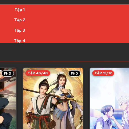
Tập 1
Tập 2
Tập 3
Tập 4
Tập 5
Tập 6
Tập 7
TẬP 48/48
TẬP 12/12
FHD
FHD
Tập 8
Tập 9
Tập 10
Tập 11
Tập 12