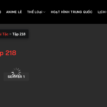
Ộ
ANIME LẺ
THỂ LOẠI
HOẠT HÌNH TRUNG QUỐC
LỊCH
»
i Tặc
Tập 218
p 218
SERVER 1