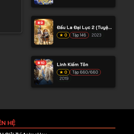
#9
Đấu La Đại Lục 2 (Tuyệt
Thế Đường Môn)
★ 0
Tập 146
2023
#10
Linh Kiếm Tôn
★ 0
Tập 660/660
2019
ÊN HỆ