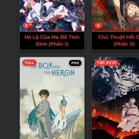
0
0
Nô Lệ Của Ma Đô Tinh
Chú Thuật Hồi C
Binh (Phần 1)
(Phần 3)
FULL
TẬP 31/31
FHD