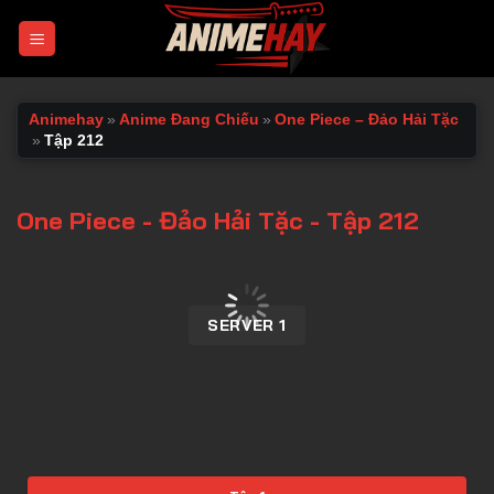
Chuyển
đến
nội
dung
Animehay
»
Anime Đang Chiếu
»
One Piece – Đảo Hải Tặc
»
Tập 212
One Piece - Đảo Hải Tặc - Tập 212
00:00 / 00:00
SERVER 1