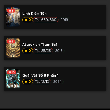
Tập 78
#8
Tập 79
Linh Kiếm Tôn
Tập 80
★ 0
Tập 660/660
2019
Tập 81
Tập 82
#9
Attack on Titan Ss1
Tập 83
★ 0
Tập 25/25
2013
Tập 84
Tập 85
Tập 86
#10
Quái Vật Số 8 Phần 1
Tập 87
★ 0
Tập 12/12
2024
Tập 88
Tập 89
Tập 90