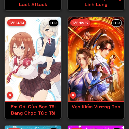
Last Attack
Linh Lung
Tập 27
Tập 28
TẬP 12/12
TẬP 40/40
FHD
FHD
Tập 29
Tập 30
Tập 31
Tập 32
Tập 33
Tập 34
Tập 35
Tập 36
0
0
Tập 37
Em Gái Của Bạn Tôi
Vạn Kiếm Vương Tọa
Đang Chọc Tức Tôi
Tập 38
Tập 39