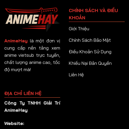
Tập 91
CHÍNH SÁCH VÀ ĐIỀU
Tập 92
KHOẢN
Tập 93
Giới Thiệu
Tập 94
Chính Sách Bảo Mật
AnimeHay
là một đơn vị
Tập 95
cung cấp nền tảng xem
Điều Khoản Sử Dụng
anime vietsub trực tuyến,
Tập 96
chất lượng anime cao, tốc
Khiếu Nại Bản Quyền
Tập 97
độ mượt mà!
Liên Hệ
Tập 98
Tập 99
ĐỊA CHỈ LIÊN HỆ
Tập 100
Công Ty TNHH Giải Trí
Tập 101
AnimeHay
Tập 102
Website:
Tập 103