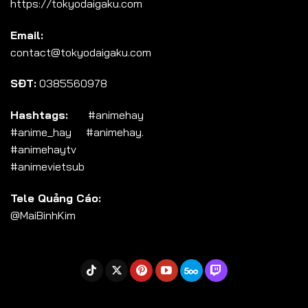
https://tokyodaigaku.com
Tập 104
Email:
Tập 105
contact@tokyodaigaku.com
Tập 106
SĐT:
0385560978
Tập 107
Tập 108
Hashtags:
#animehay
#anime_hay #animehay.
Tập 109
#animehaytv
Tập 110
#animevietsub
Tập 111
Tele Quảng Cáo:
Tập 112
@MaiBinhKim
Tập 113
Tập 114
Tập 115
Tập 116