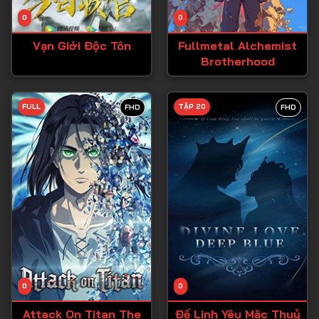
Tập 14
0
0
Tập 15
Vạn Giới Độc Tôn
Fullmetal Alchemist
Tập 16
Brotherhood
Tập 17
Tập 18
FULL
TẬP 20
FHD
FHD
Tập 19
Tập 20
Tập 21
Tập 22
Tập 23
Tập 24
Tập 25
0
0
Tập 26
Attack On Titan The
Đế Linh Yêu Mặc Thuỷ