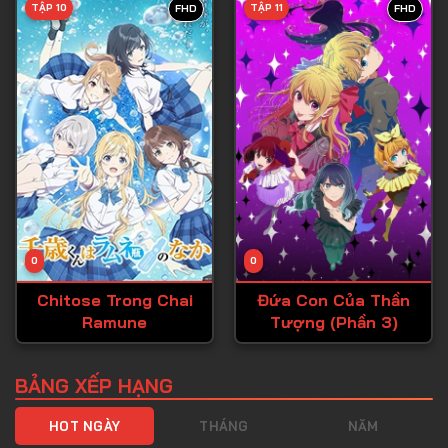
TẬP 10
TẬP 11
FHD
FHD
Tập 40
Tập 41
Tập 42
Tập 43
Tập 44
Tập 45
Tập 46
0
0
Tập 47
Chitose Trong Chai
Đứa Con Của Thần
Tập 48
Ramune
Tượng (Phần 3)
Tập 49
Tập 50
BẢNG XẾP HẠNG
Tập 51
HOT NGÀY
THÁNG
NĂM
Tập 52