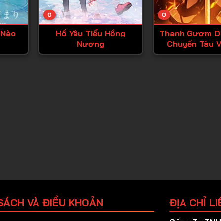
Tập 25
0
0
Tập 26
 Nào
Hồ Yêu Tiểu Hồng
Thanh Gươm Di
Tập 27
Nương
Chuyến Tàu V
Tập 28
Tập 29
Tập 30
Tập 31
Tập 32
Tập 33
Tập 34
Tập 35
Tập 36
SÁCH VÀ ĐIỀU KHOẢN
ĐỊA CHỈ LI
Tập 37