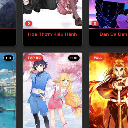
Tập 13
Tập 14
0
0
Tập 15
Hoa Thơm Kiêu Hãnh
Dan Da Dan
Tập 16
Tập 17
Tập 18
TẬP 89
FULL
HD
FHD
Tập 19
Tập 20
Tập 21
Tập 22
Tập 23
Tập 24