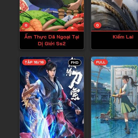
0
0
Ẩm Thực Dã Ngoại Tại
Kiếm Lai
Dị Giới Ss2
TẬP 16/16
FULL
FHD