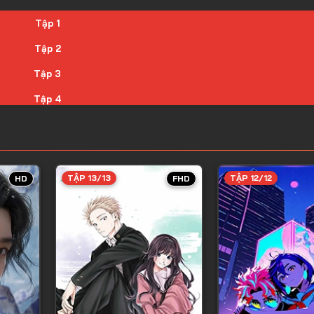
Tập 1
Tập 2
Tập 3
Tập 4
Tập 5
Tập 6
Tập 7
TẬP 13/13
TẬP 12/12
HD
FHD
Tập 8
Tập 9
Tập 10
Tập 11
Tập 12