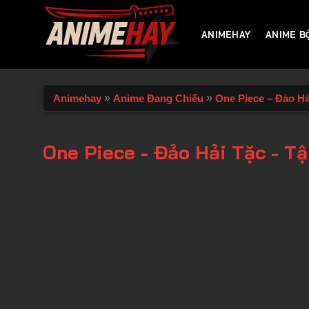
Chuyển
đến
ANIMEHAY
ANIME B
nội
dung
»
»
Animehay
Anime Đang Chiếu
One Piece – Đảo Hả
One Piece - Đảo Hải Tặc - Tậ
00:00 / 00:00