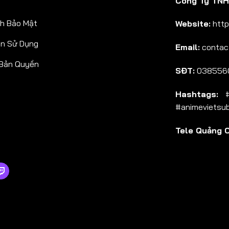
Công Ty TNHH
Tập 38
h Bảo Mật
Website:
http
Tập 39
ản Sử Dụng
Email:
contac
Tập 40
 Bản Quyền
Tập 41
SĐT:
038556
Tập 42
Hashtags:
#a
Tập 43
#animevietsu
Tập 44
Tele Quảng 
Tập 45
Tập 46
Tập 47
Tập 48
Tập 49