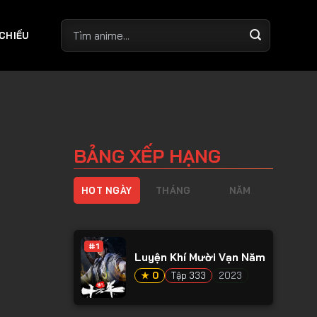
 CHIẾU
BẢNG XẾP HẠNG
HOT NGÀY
THÁNG
NĂM
#1
Luyện Khí Mười Vạn Năm
★ 0
Tập 333
2023