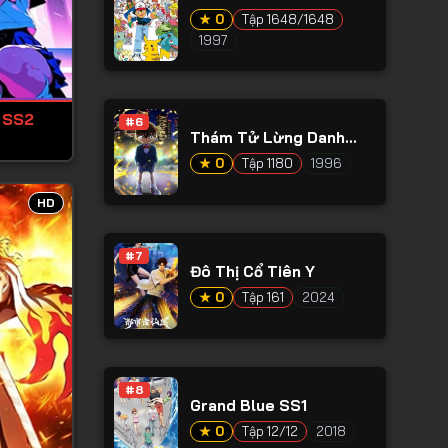
★ 0
Tập 1648/1648
1997
 SS2
#6
Thám Tử Lừng Danh
Conan
★ 0
Tập 1180
1996
HD
#7
Đô Thị Cổ Tiên Y
★ 0
Tập 161
2024
#8
Grand Blue SS1
★ 0
Tập 12/12
2018