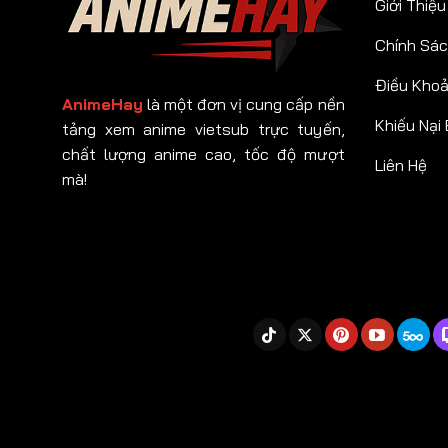
Giới Thiệu
Chính Sác
Điều Kho
AnimeHay
là một đơn vị cung cấp nền
Khiếu Nại
tảng xem anime vietsub trực tuyến,
chất lượng anime cao, tốc độ mượt
Liên Hệ
mà!