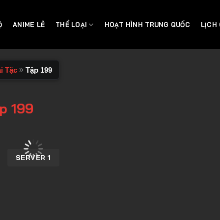
Ộ
ANIME LẺ
THỂ LOẠI
HOẠT HÌNH TRUNG QUỐC
LỊCH
»
i Tặc
Tập 199
p 199
SERVER 1