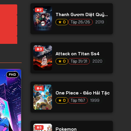
#2
Thanh Gươm Diệt Quỷ
Phần 1
★ 0
Tập 26/26
2019
#3
Attack on Titan Ss4
★ 0
Tập 31/31
2020
FHD
#4
One Piece - Đảo Hải Tặc
★ 0
Tập 1167
1999
#5
Pokemon