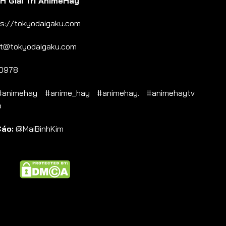
 Giải Trí AnimeHay
s://tokyodaigaku.com
t@tokyodaigaku.com
0978
nimehay #anime_hay #animehay. #animehaytv
b
Cáo:
@MaiBinhKim