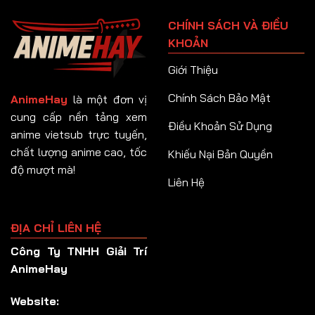
Tập 91
CHÍNH SÁCH VÀ ĐIỀU
Tập 92
KHOẢN
Tập 93
Giới Thiệu
Tập 94
Chính Sách Bảo Mật
AnimeHay
là một đơn vị
Tập 95
cung cấp nền tảng xem
Điều Khoản Sử Dụng
anime vietsub trực tuyến,
Tập 96
chất lượng anime cao, tốc
Khiếu Nại Bản Quyền
Tập 97
độ mượt mà!
Liên Hệ
Tập 98
Tập 99
ĐỊA CHỈ LIÊN HỆ
Tập 100
Công Ty TNHH Giải Trí
Tập 101
AnimeHay
Tập 102
Website:
Tập 103