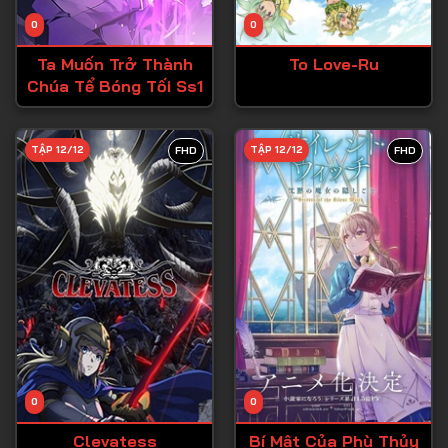
Tập 14
0
0
Tập 15
Ta Muốn Trở Thành
To Love-Ru
Tập 16
Chúa Tể Bóng Tối Ss1
Tập 17
Tập 18
TẬP 12/12
TẬP 12/12
FHD
FHD
Tập 19
Tập 20
Tập 21
Tập 22
Tập 23
Tập 24
Tập 25
0
0
Tập 26
Clevatess
Bí Mật Của Phù Thủy