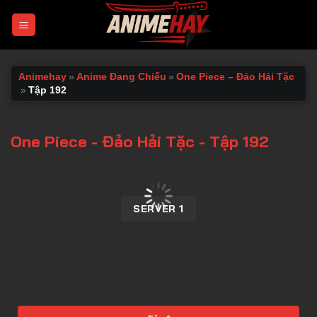
Chuyển
đến
nội
dung
Animehay
»
Anime Đang Chiếu
»
One Piece – Đảo Hải Tặc
»
Tập 192
One Piece - Đảo Hải Tặc - Tập 192
00:00 / 00:00
SERVER 1