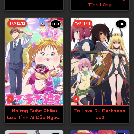
Tĩnh Lặng
Tập 27
Tập 28
TẬP 12/12
TẬP 18/18
FHD
FHD
Tập 29
Tập 30
Tập 31
Tập 32
Tập 33
Tập 34
Tập 35
Tập 36
0
0
Tập 37
Những Cuộc Phiêu
To Love Ru Darkness
Lưu Tình Ái Của Người
ss2
Tập 38
Ngoại Cỡ!
Tập 39