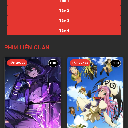
Tập 1
Tập 2
Tập 3
Tập 4
Tập 5
PHIM LIÊN QUAN
Tập 6
Tập 7
TẬP 20/20
TẬP 32/32
FHD
FHD
Tập 8
Tập 9
Tập 10
Tập 11
Tập 12
Tập 13