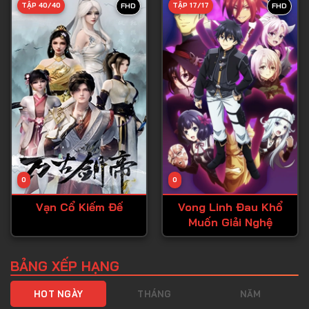
TẬP 40/40
TẬP 17/17
FHD
FHD
Tập 40
Tập 41
Tập 42
Tập 43
Tập 44
Tập 45
Tập 46
0
0
Tập 47
Vạn Cổ Kiếm Đế
Vong Linh Đau Khổ
Tập 48
Muốn Giải Nghệ
Tập 49
Tập 50
BẢNG XẾP HẠNG
Tập 51
HOT NGÀY
THÁNG
NĂM
Tập 52