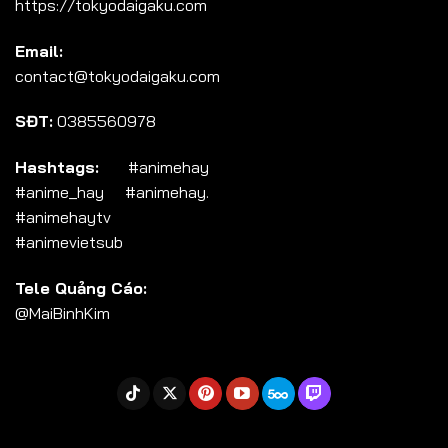
https://tokyodaigaku.com
Tập 104
Email:
Tập 105
contact@tokyodaigaku.com
Tập 106
SĐT:
0385560978
Tập 107
Tập 108
Hashtags:
#animehay
#anime_hay #animehay.
Tập 109
#animehaytv
Tập 110
#animevietsub
Tập 111
Tele Quảng Cáo:
Tập 112
@MaiBinhKim
Tập 113
Tập 114
Tập 115
Tập 116