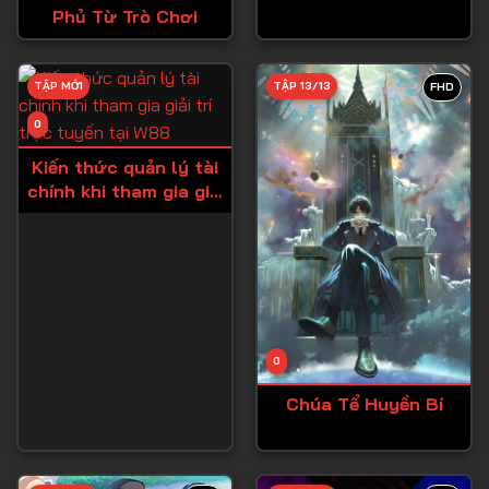
Phủ Từ Trò Chơi
Tập 27
Tập 28
TẬP MỚI
TẬP 13/13
FHD
Tập 29
0
Tập 30
Kiến thức quản lý tài
Tập 31
chính khi tham gia giải
Tập 32
trí trực tuyến tại W88
Tập 33
Tập 34
Tập 35
Tập 36
0
Tập 37
Chúa Tể Huyền Bí
Tập 38
Tập 39