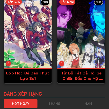
TẬP 12/12
TẬP 12/12
FHD
FHD
Tập 40
Tập 41
Tập 42
Tập 43
Tập 44
Tập 45
Tập 46
0
0
Tập 47
Lớp Học Đề Cao Thực
Từ Bỏ Tất Cả, Tôi Sẽ
Tập 48
Lực Ss1
Chiến Đấu Cho Một
Tập 49
Cuộc Sống Bình
Thường Với Tình Yêu
Tập 50
BẢNG XẾP HẠNG
Của Đời Mình Và Chiếc
Tập 51
Thanh Kiếm Bị Nguyền
HOT NGÀY
THÁNG
NĂM
Rủa!
Tập 52