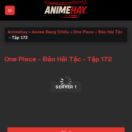
Chuyển
đến
nội
dung
Animehay
»
Anime Đang Chiếu
»
One Piece – Đảo Hải Tặc
»
Tập 172
One Piece - Đảo Hải Tặc - Tập 172
00:00 / 00:00
SERVER 1