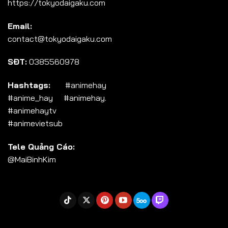
https://tokyodaigaku.com
Tập 104
Email:
Tập 105
contact@tokyodaigaku.com
Tập 106
SĐT:
0385560978
Tập 107
Tập 108
Hashtags:
#animehay
#anime_hay #animehay.
Tập 109
#animehaytv
Tập 110
#animevietsub
Tập 111
Tele Quảng Cáo:
Tập 112
@MaiBinhKim
Tập 113
Tập 114
Tập 115
Tập 116