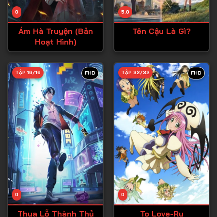
Tập 14
0
5.0
Tập 15
Ám Hà Truyện (Bản
Tên Cậu Là Gì?
Tập 16
Hoạt Hình)
Tập 17
Tập 18
TẬP 16/16
TẬP 32/32
FHD
FHD
Tập 19
Tập 20
Tập 21
Tập 22
Tập 23
Tập 24
Tập 25
0
0
Tập 26
Thua Lỗ Thành Thủ
To Love-Ru