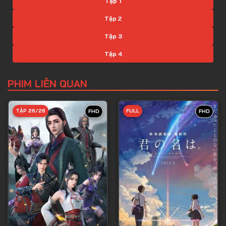
Tập 1
Tập 2
Tập 3
Tập 4
Tập 5
PHIM LIÊN QUAN
Tập 6
Tập 7
TẬP 26/26
FULL
FHD
FHD
Tập 8
Tập 9
Tập 10
Tập 11
Tập 12
Tập 13