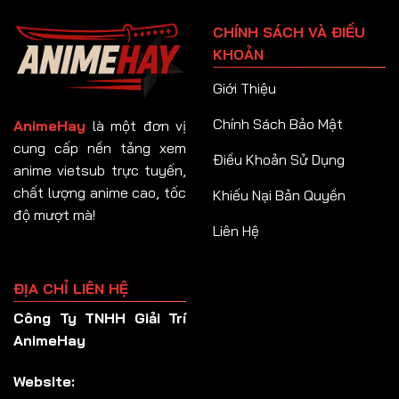
Tập 91
CHÍNH SÁCH VÀ ĐIỀU
Tập 92
KHOẢN
Tập 93
Giới Thiệu
Tập 94
Chính Sách Bảo Mật
AnimeHay
là một đơn vị
Tập 95
cung cấp nền tảng xem
Điều Khoản Sử Dụng
anime vietsub trực tuyến,
Tập 96
chất lượng anime cao, tốc
Khiếu Nại Bản Quyền
Tập 97
độ mượt mà!
Liên Hệ
Tập 98
Tập 99
ĐỊA CHỈ LIÊN HỆ
Tập 100
Công Ty TNHH Giải Trí
Tập 101
AnimeHay
Tập 102
Website:
Tập 103