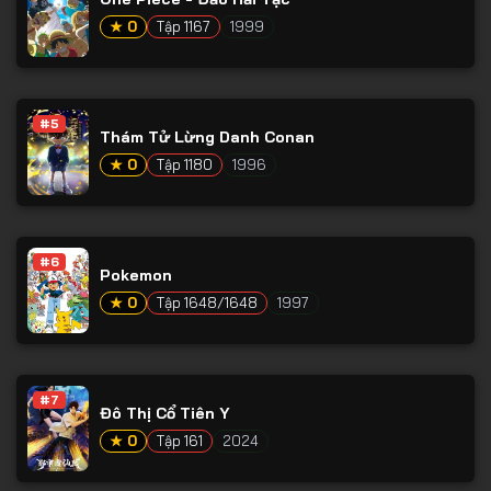
Tập 65
★ 0
Tập 1167
1999
Tập 66
Tập 67
Tập 68
#5
Thám Tử Lừng Danh Conan
Tập 69
★ 0
Tập 1180
1996
Tập 70
Tập 71
#6
Tập 72
Pokemon
★ 0
Tập 1648/1648
1997
Tập 73
Tập 74
Tập 75
#7
Đô Thị Cổ Tiên Y
Tập 76
★ 0
Tập 161
2024
Tập 77