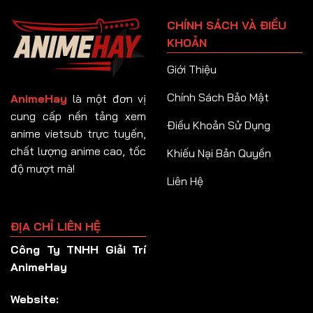
Tập 91
CHÍNH SÁCH VÀ ĐIỀU
Tập 92
KHOẢN
Tập 93
Giới Thiệu
Tập 94
Chính Sách Bảo Mật
AnimeHay
là một đơn vị
Tập 95
cung cấp nền tảng xem
Điều Khoản Sử Dụng
anime vietsub trực tuyến,
Tập 96
chất lượng anime cao, tốc
Khiếu Nại Bản Quyền
Tập 97
độ mượt mà!
Liên Hệ
Tập 98
Tập 99
ĐỊA CHỈ LIÊN HỆ
Tập 100
Công Ty TNHH Giải Trí
Tập 101
AnimeHay
Tập 102
Website:
Tập 103