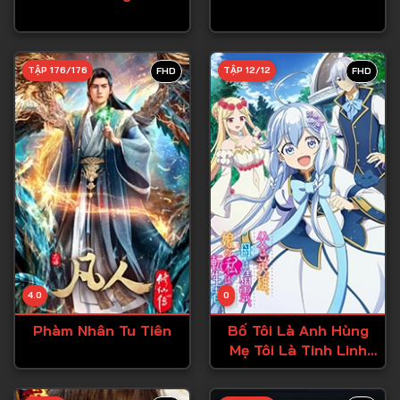
Tập 27
Tập 28
TẬP 176/176
TẬP 12/12
FHD
FHD
Tập 29
Tập 30
Tập 31
Tập 32
Tập 33
Tập 34
Tập 35
Tập 36
4.0
0
Tập 37
Phàm Nhân Tu Tiên
Bố Tôi Là Anh Hùng
Mẹ Tôi Là Tinh Linh
Tập 38
Còn Tôi Là Cô Gái
Chuyển Sinh
Tập 39