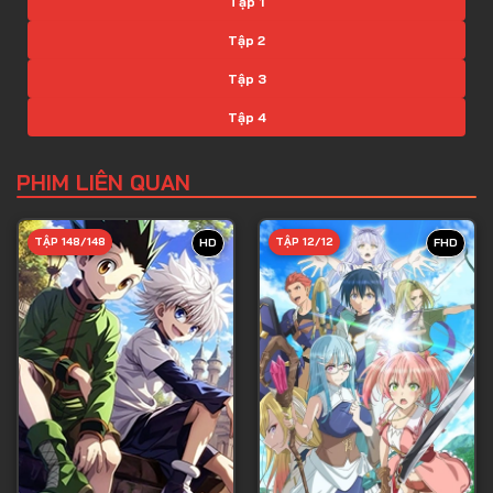
Tập 1
Tập 2
Tập 3
Tập 4
Tập 5
PHIM LIÊN QUAN
Tập 6
Tập 7
TẬP 148/148
TẬP 12/12
HD
FHD
Tập 8
Tập 9
Tập 10
Tập 11
Tập 12
Tập 13