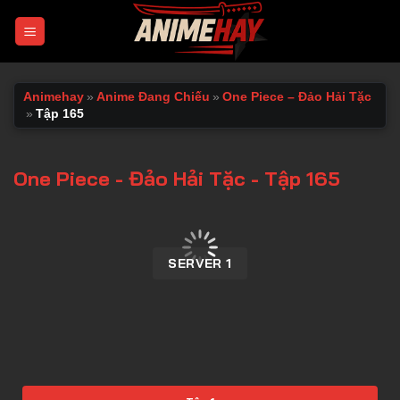
Chuyển
đến
nội
dung
Animehay
»
Anime Đang Chiếu
»
One Piece – Đảo Hải Tặc
»
Tập 165
One Piece - Đảo Hải Tặc - Tập 165
00:00 / 00:00
SERVER 1