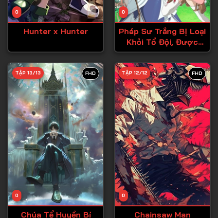
Tập 14
0
0
Tập 15
Hunter x Hunter
Pháp Sư Trắng Bị Loại
Tập 16
Khỏi Tổ Đội, Được
Mạo Hiểm Giả Cấp S
Tập 17
Đón Nhận
Tập 18
TẬP 13/13
TẬP 12/12
FHD
FHD
Tập 19
Tập 20
Tập 21
Tập 22
Tập 23
Tập 24
Tập 25
0
0
Tập 26
Chúa Tể Huyền Bí
Chainsaw Man