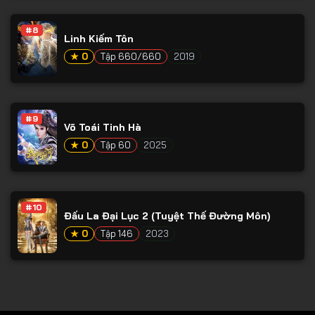
Tập 78
#8
Tập 79
Linh Kiếm Tôn
Tập 80
★ 0
Tập 660/660
2019
Tập 81
Tập 82
#9
Võ Toái Tinh Hà
Tập 83
★ 0
Tập 60
2025
Tập 84
Tập 85
Tập 86
#10
Đấu La Đại Lục 2 (Tuyệt Thế Đường Môn)
Tập 87
★ 0
Tập 146
2023
Tập 88
Tập 89
Tập 90