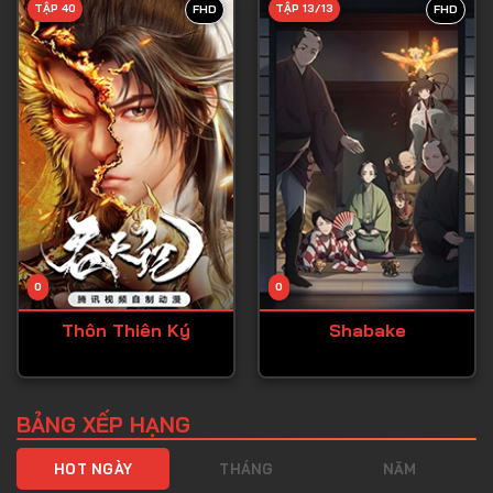
TẬP 40
TẬP 13/13
FHD
FHD
Tập 40
Tập 41
Tập 42
Tập 43
Tập 44
Tập 45
Tập 46
0
0
Tập 47
Thôn Thiên Ký
Shabake
Tập 48
Tập 49
Tập 50
BẢNG XẾP HẠNG
Tập 51
HOT NGÀY
THÁNG
NĂM
Tập 52