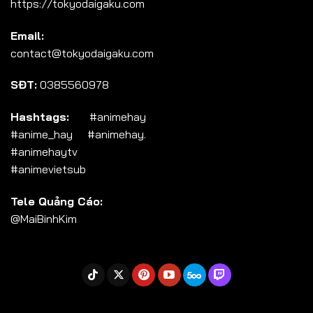
https://tokyodaigaku.com
Tập 104
Email:
Tập 105
contact@tokyodaigaku.com
Tập 106
SĐT:
0385560978
Tập 107
Tập 108
Hashtags:
#animehay
#anime_hay #animehay.
Tập 109
#animehaytv
Tập 110
#animevietsub
Tập 111
Tele Quảng Cáo:
Tập 112
@MaiBinhKim
Tập 113
Tập 114
Tập 115
Tập 116