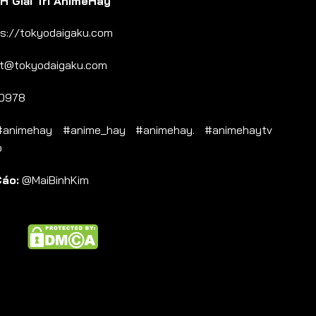
 Giải Trí AnimeHay
s://tokyodaigaku.com
t@tokyodaigaku.com
0978
nimehay #anime_hay #animehay. #animehaytv
b
Cáo:
@MaiBinhKim