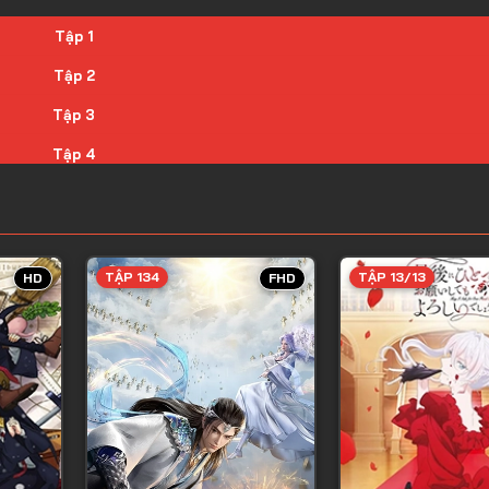
Tập 1
Tập 2
Tập 3
Tập 4
Tập 5
Tập 6
Tập 7
TẬP 134
TẬP 13/13
HD
FHD
Tập 8
Tập 9
Tập 10
Tập 11
Tập 12