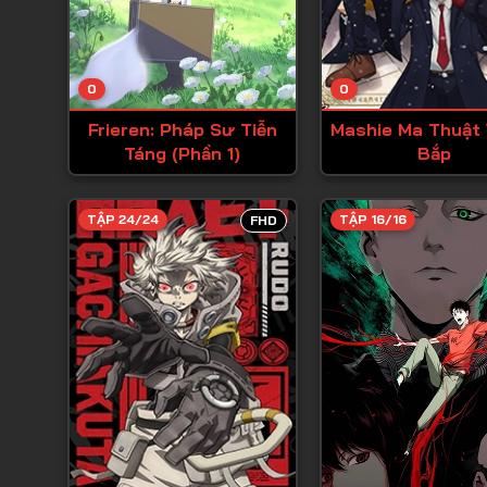
0
0
Frieren: Pháp Sư Tiễn
Mashie Ma Thuật
Táng (Phần 1)
Bắp
TẬP 24/24
TẬP 16/16
FHD