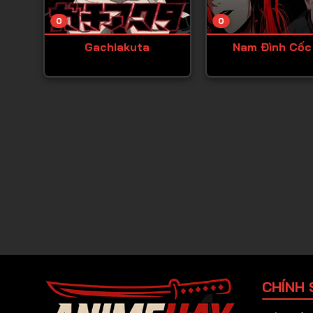
0
0
Gachiakuta
Nam Đình Cốc
CHÍNH 