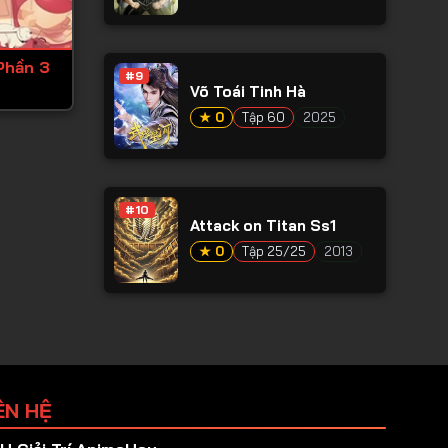
Phần 3
#9
Võ Toái Tinh Hà
★ 0
Tập 60
2025
#10
Attack on Titan Ss1
★ 0
Tập 25/25
2013
ÊN HỆ