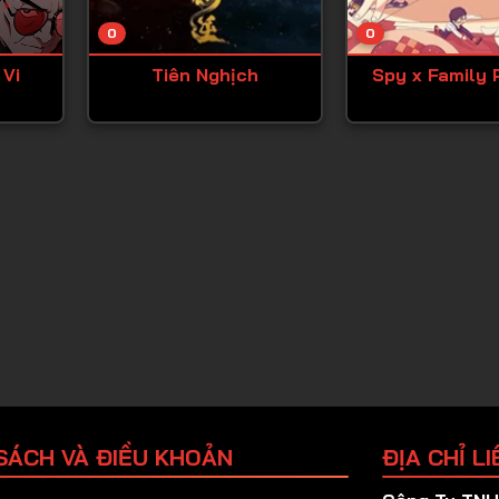
Tập 25
0
0
Tập 26
 Vi
Tiên Nghịch
Spy x Family 
Tập 27
Tập 28
Tập 29
Tập 30
Tập 31
Tập 32
Tập 33
Tập 34
Tập 35
Tập 36
SÁCH VÀ ĐIỀU KHOẢN
ĐỊA CHỈ LI
Tập 37