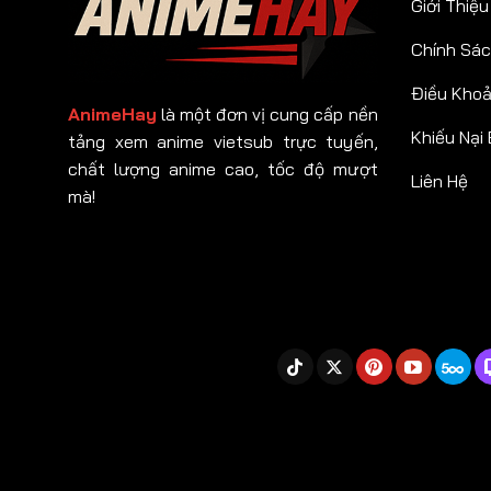
Giới Thiệu
Chính Sác
Điều Kho
AnimeHay
là một đơn vị cung cấp nền
Khiếu Nại
tảng xem anime vietsub trực tuyến,
chất lượng anime cao, tốc độ mượt
Liên Hệ
mà!