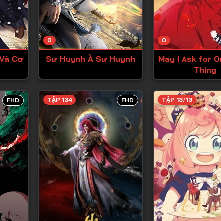
Tập 13
Tập 14
0
0
Tập 15
 Và Cơ
Sư Huynh À Sư Huynh
May I Ask for O
Tập 16
Thing
Tập 17
Tập 18
TẬP 134
TẬP 13/13
FHD
FHD
Tập 19
Tập 20
Tập 21
Tập 22
Tập 23
Tập 24