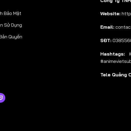
Công Ty TNHH
Tập 38
h Bảo Mật
Website:
http
Tập 39
ản Sử Dụng
Email:
contac
Tập 40
 Bản Quyền
Tập 41
SĐT:
038556
Tập 42
Hashtags:
#a
Tập 43
#animevietsu
Tập 44
Tele Quảng 
Tập 45
Tập 46
Tập 47
Tập 48
Tập 49