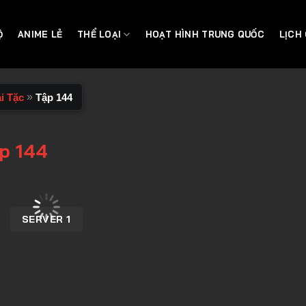
Ộ
ANIME LẺ
THỂ LOẠI
HOẠT HÌNH TRUNG QUỐC
LỊCH
»
i Tặc
Tập 144
ập 144
SERVER 1