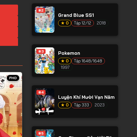
#2
Grand Blue SS1
★ 0
Tập 12/12
2018
#3
Pokemon
★ 0
Tập 1648/1648
1997
FHD
#4
Luyện Khí Mười Vạn Năm
★ 0
Tập 333
2023
#5