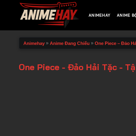
Chuyển
đến
ANIMEHAY
ANIME B
nội
dung
»
»
Animehay
Anime Đang Chiếu
One Piece – Đảo Hả
One Piece - Đảo Hải Tặc - T
00:00 / 00:00