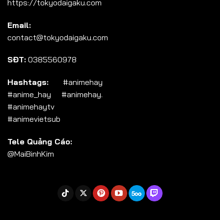
https://tokyodaigaku.com
Tập 104
Email:
Tập 105
contact@tokyodaigaku.com
Tập 106
SĐT:
0385560978
Tập 107
Tập 108
Hashtags:
#animehay
#anime_hay #animehay.
Tập 109
#animehaytv
Tập 110
#animevietsub
Tập 111
Tele Quảng Cáo:
Tập 112
@MaiBinhKim
Tập 113
Tập 114
Tập 115
Tập 116