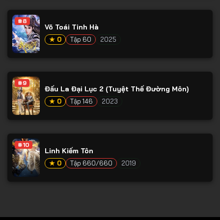
Tập 78
#8
Tập 79
Võ Toái Tinh Hà
Tập 80
★ 0
Tập 60
2025
Tập 81
Tập 82
#9
Đấu La Đại Lục 2 (Tuyệt Thế Đường Môn)
Tập 83
★ 0
Tập 146
2023
Tập 84
Tập 85
Tập 86
#10
Linh Kiếm Tôn
Tập 87
★ 0
Tập 660/660
2019
Tập 88
Tập 89
Tập 90