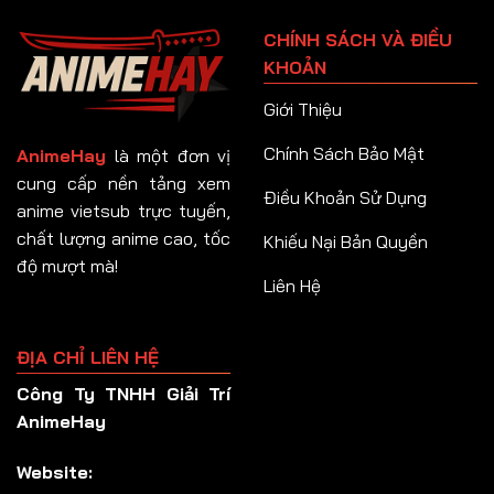
Tập 91
CHÍNH SÁCH VÀ ĐIỀU
Tập 92
KHOẢN
Tập 93
Giới Thiệu
Tập 94
Chính Sách Bảo Mật
AnimeHay
là một đơn vị
Tập 95
cung cấp nền tảng xem
Điều Khoản Sử Dụng
anime vietsub trực tuyến,
Tập 96
chất lượng anime cao, tốc
Khiếu Nại Bản Quyền
Tập 97
độ mượt mà!
Liên Hệ
Tập 98
Tập 99
ĐỊA CHỈ LIÊN HỆ
Tập 100
Công Ty TNHH Giải Trí
Tập 101
AnimeHay
Tập 102
Website:
Tập 103