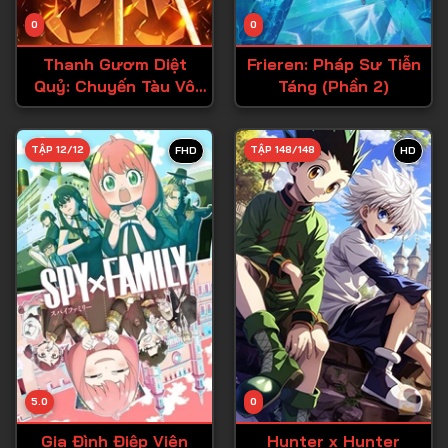
Tập 14
0
0
Tập 15
Thanh Gươm Diệt
Frieren: Pháp Sư Tiễn
Tập 16
Quỷ: Chuyến Tàu Vô
Táng (Phần 2)
Tận
Tập 17
Tập 18
TẬP 12/12
TẬP 148/148
FHD
HD
Tập 19
Tập 20
Tập 21
Tập 22
Tập 23
Tập 24
Tập 25
5.0
0
Tập 26
Gia Đình Điệp Viên
Hunter x Hunter