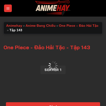
Chuyển
đến
nội
dung
Animehay
»
Anime Đang Chiếu
»
One Piece – Đảo Hải Tặc
»
Tập 143
One Piece - Đảo Hải Tặc - Tập 143
00:00 / 00:00
SERVER 1