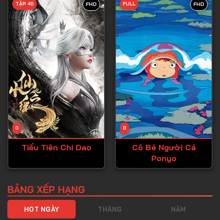
TẬP 40
FULL
FHD
FHD
Tập 40
Tập 41
Tập 42
Tập 43
Tập 44
Tập 45
Tập 46
0
0
Tập 47
Tiểu Tiên Chi Dao
Cô Bé Người Cá
Tập 48
Ponyo
Tập 49
Tập 50
BẢNG XẾP HẠNG
Tập 51
HOT NGÀY
THÁNG
NĂM
Tập 52