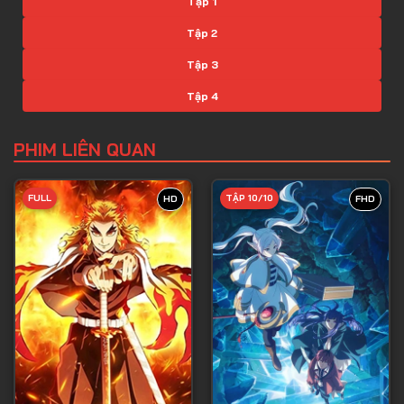
Tập 1
Tập 2
Tập 3
Tập 4
Tập 5
PHIM LIÊN QUAN
Tập 6
Tập 7
FULL
TẬP 10/10
HD
FHD
Tập 8
Tập 9
Tập 10
Tập 11
Tập 12
Tập 13