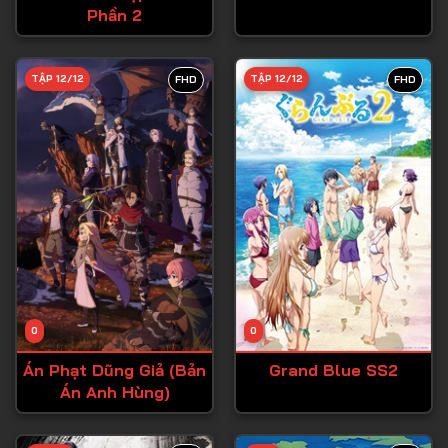
Phần 2
Tập 27
Tập 28
TẬP 12/12
TẬP 12/12
FHD
FHD
Tập 29
Tập 30
Tập 31
Tập 32
Tập 33
Tập 34
Tập 35
Tập 36
0
0
Tập 37
Án Phạt Dũng Giả (Bản
Grand Blue SS2
Án Anh Hùng)
Tập 38
Tập 39