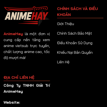
Tập 91
CHÍNH SÁCH VÀ ĐIỀU
Tập 92
KHOẢN
Tập 93
Giới Thiệu
Tập 94
Chính Sách Bảo Mật
AnimeHay
là một đơn vị
Tập 95
cung cấp nền tảng xem
Điều Khoản Sử Dụng
anime vietsub trực tuyến,
Tập 96
chất lượng anime cao, tốc
Khiếu Nại Bản Quyền
Tập 97
độ mượt mà!
Liên Hệ
Tập 98
Tập 99
ĐỊA CHỈ LIÊN HỆ
Tập 100
Công Ty TNHH Giải Trí
Tập 101
AnimeHay
Tập 102
Website:
Tập 103