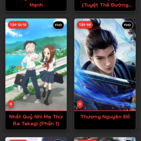
Mạnh
(Tuyệt Thế Đường
Tập 27
Môn)
Tập 28
TẬP 12/12
TẬP 66
FHD
FHD
Tập 29
Tập 30
Tập 31
Tập 32
Tập 33
Tập 34
Tập 35
Tập 36
0
0
Tập 37
Nhất Quỷ Nhì Ma Thứ
Thương Nguyên Đồ
Ba Takagi (Phần 1)
Tập 38
Tập 39