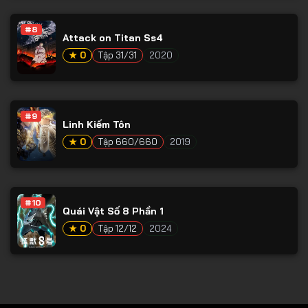
Tập 78
#8
Tập 79
Attack on Titan Ss4
Tập 80
★ 0
Tập 31/31
2020
Tập 81
Tập 82
#9
Linh Kiếm Tôn
Tập 83
★ 0
Tập 660/660
2019
Tập 84
Tập 85
Tập 86
#10
Quái Vật Số 8 Phần 1
Tập 87
★ 0
Tập 12/12
2024
Tập 88
Tập 89
Tập 90