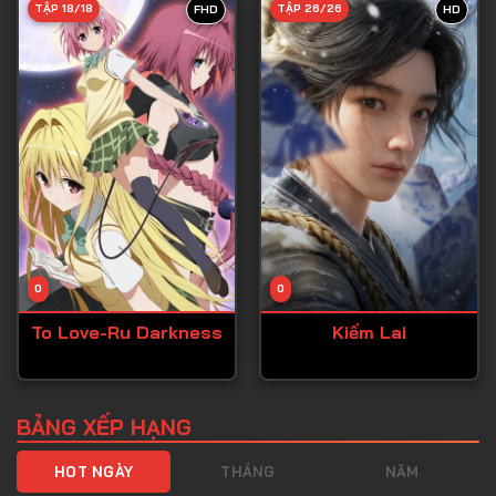
TẬP 18/18
TẬP 26/26
FHD
HD
Tập 40
Tập 41
Tập 42
Tập 43
Tập 44
Tập 45
Tập 46
0
0
Tập 47
To Love-Ru Darkness
Kiếm Lai
Tập 48
Tập 49
Tập 50
BẢNG XẾP HẠNG
Tập 51
HOT NGÀY
THÁNG
NĂM
Tập 52