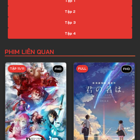
Tập 1
Tập 2
Tập 3
Tập 4
Tập 5
PHIM LIÊN QUAN
Tập 6
Tập 7
TẬP 11/11
FULL
FHD
FHD
Tập 8
Tập 9
Tập 10
Tập 11
Tập 12
Tập 13