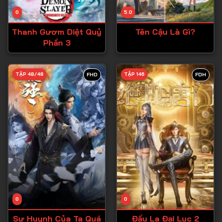
Tập 14
0
5.0
Tập 15
Thanh Gươm Diệt Quỷ
Tên Cậu Là Gì?
Tập 16
Phần 3
Tập 17
Tập 18
TẬP 48/48
TẬP 146
FHD
FDH
Tập 19
Tập 20
Tập 21
Tập 22
Tập 23
Tập 24
Tập 25
0
0
Tập 26
Sư Huynh Của Ta Quá
Đấu La Đại Lục 2