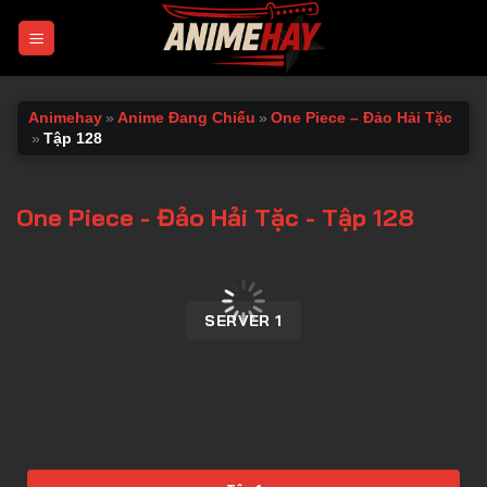
Chuyển
đến
nội
dung
Animehay
»
Anime Đang Chiếu
»
One Piece – Đảo Hải Tặc
»
Tập 128
One Piece - Đảo Hải Tặc - Tập 128
00:00 / 00:00
SERVER 1