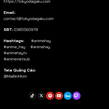
https://tokyodaigaku.com
Tập 104
Email:
Tập 105
contact@tokyodaigaku.com
Tập 106
SĐT:
0385560978
Tập 107
Tập 108
Hashtags:
#animehay
#anime_hay #animehay.
Tập 109
#animehaytv
Tập 110
#animevietsub
Tập 111
Tele Quảng Cáo:
Tập 112
@MaiBinhKim
Tập 113
Tập 114
Tập 115
Tập 116