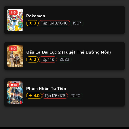
Tập 78
#8
Tập 79
Pokemon
Tập 80
★ 0
Tập 1648/1648
1997
Tập 81
Tập 82
#9
Đấu La Đại Lục 2 (Tuyệt Thế Đường Môn)
Tập 83
★ 0
Tập 146
2023
Tập 84
Tập 85
Tập 86
#10
Phàm Nhân Tu Tiên
Tập 87
★ 4.0
Tập 176/176
2020
Tập 88
Tập 89
Tập 90