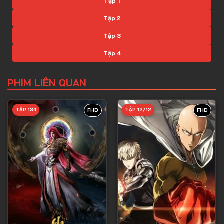
Tập 1
Tập 2
Tập 3
Tập 4
Tập 5
PHIM LIÊN QUAN
Tập 6
Tập 7
TẬP 134
TẬP 12/12
FHD
FHD
Tập 8
Tập 9
Tập 10
Tập 11
Tập 12
Tập 13