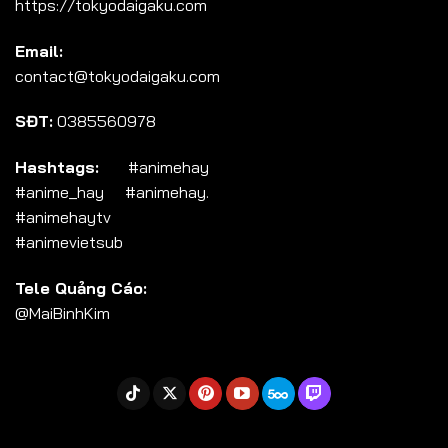
https://tokyodaigaku.com
Tập 104
Email:
Tập 105
contact@tokyodaigaku.com
Tập 106
SĐT:
0385560978
Tập 107
Tập 108
Hashtags:
#animehay
#anime_hay #animehay.
Tập 109
#animehaytv
Tập 110
#animevietsub
Tập 111
Tele Quảng Cáo:
Tập 112
@MaiBinhKim
Tập 113
Tập 114
Tập 115
Tập 116