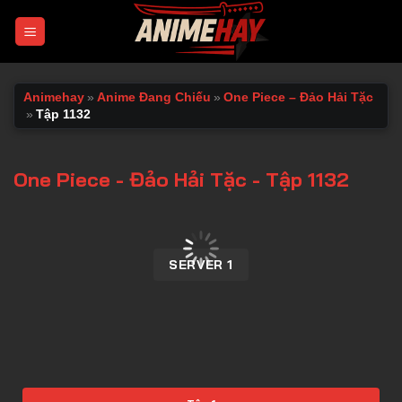
Chuyển
đến
nội
dung
Animehay
»
Anime Đang Chiếu
»
One Piece – Đảo Hải Tặc
»
Tập 1132
One Piece - Đảo Hải Tặc - Tập 1132
00:00 / 00:00
SERVER 1