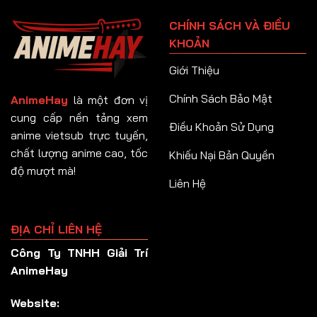
Tập 91
CHÍNH SÁCH VÀ ĐIỀU
Tập 92
KHOẢN
Tập 93
Giới Thiệu
Tập 94
Chính Sách Bảo Mật
AnimeHay
là một đơn vị
Tập 95
cung cấp nền tảng xem
Điều Khoản Sử Dụng
anime vietsub trực tuyến,
Tập 96
chất lượng anime cao, tốc
Khiếu Nại Bản Quyền
Tập 97
độ mượt mà!
Liên Hệ
Tập 98
Tập 99
ĐỊA CHỈ LIÊN HỆ
Tập 100
Công Ty TNHH Giải Trí
Tập 101
AnimeHay
Tập 102
Website:
Tập 103