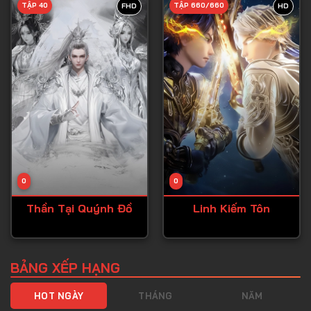
TẬP 40
TẬP 660/660
FHD
HD
Tập 40
Tập 41
Tập 42
Tập 43
Tập 44
Tập 45
Tập 46
0
0
Tập 47
Thần Tại Quýnh Đồ
Linh Kiếm Tôn
Tập 48
Tập 49
Tập 50
BẢNG XẾP HẠNG
Tập 51
HOT NGÀY
THÁNG
NĂM
Tập 52