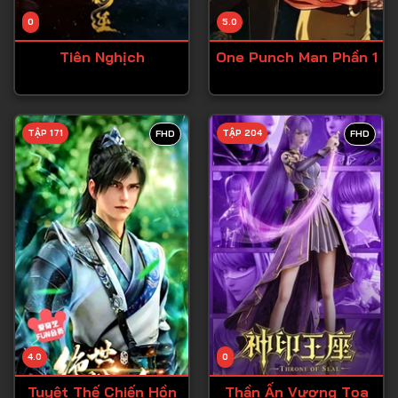
Tập 14
0
5.0
Tập 15
Tiên Nghịch
One Punch Man Phần 1
Tập 16
Tập 17
Tập 18
TẬP 171
TẬP 204
FHD
FHD
Tập 19
Tập 20
Tập 21
Tập 22
Tập 23
Tập 24
Tập 25
4.0
0
Tập 26
Tuyệt Thế Chiến Hồn
Thần Ấn Vương Tọa