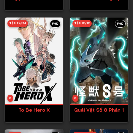
Tập 27
Tập 28
TẬP 24/24
TẬP 12/12
FHD
FHD
Tập 29
Tập 30
Tập 31
Tập 32
Tập 33
Tập 34
Tập 35
Tập 36
0
0
Tập 37
To Be Hero X
Quái Vật Số 8 Phần 1
Tập 38
Tập 39