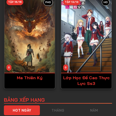
TẬP 16/16
TẬP 13/13
FHD
HD
Tập 40
Tập 41
Tập 42
Tập 43
Tập 44
Tập 45
Tập 46
0
0
Tập 47
Ma Thiên Ký
Lớp Học Đề Cao Thực
Tập 48
Lực Ss3
Tập 49
Tập 50
BẢNG XẾP HẠNG
Tập 51
HOT NGÀY
THÁNG
NĂM
Tập 52