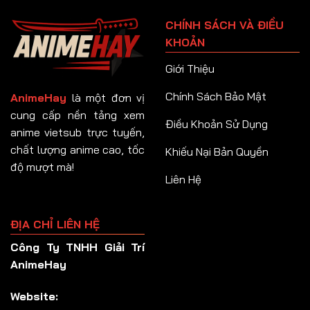
Tập 91
CHÍNH SÁCH VÀ ĐIỀU
Tập 92
KHOẢN
Tập 93
Giới Thiệu
Tập 94
Chính Sách Bảo Mật
AnimeHay
là một đơn vị
Tập 95
cung cấp nền tảng xem
Điều Khoản Sử Dụng
anime vietsub trực tuyến,
Tập 96
chất lượng anime cao, tốc
Khiếu Nại Bản Quyền
Tập 97
độ mượt mà!
Liên Hệ
Tập 98
Tập 99
ĐỊA CHỈ LIÊN HỆ
Tập 100
Công Ty TNHH Giải Trí
Tập 101
AnimeHay
Tập 102
Website:
Tập 103