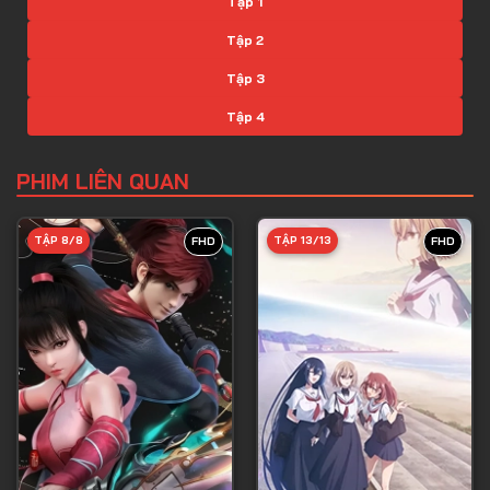
Tập 1
Tập 2
Tập 3
Tập 4
Tập 5
PHIM LIÊN QUAN
Tập 6
Tập 7
TẬP 8/8
TẬP 13/13
FHD
FHD
Tập 8
Tập 9
Tập 10
Tập 11
Tập 12
Tập 13