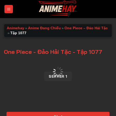
Chuyển
đến
nội
dung
Animehay
»
Anime Đang Chiếu
»
One Piece – Đảo Hải Tặc
»
Tập 1077
One Piece - Đảo Hải Tặc - Tập 1077
00:00 / 00:00
SERVER 1