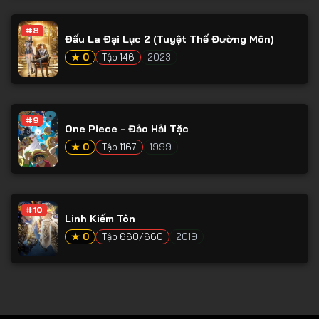
Tập 78
#8
Tập 79
Đấu La Đại Lục 2 (Tuyệt Thế Đường Môn)
Tập 80
★ 0
Tập 146
2023
Tập 81
Tập 82
#9
One Piece - Đảo Hải Tặc
Tập 83
★ 0
Tập 1167
1999
Tập 84
Tập 85
Tập 86
#10
Linh Kiếm Tôn
Tập 87
★ 0
Tập 660/660
2019
Tập 88
Tập 89
Tập 90