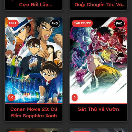
Cực Đối Lập
Quỷ: Chuyến Tàu Vô
Tập 27
(Seihantai na Kimi to
Tận
Tập 28
Boku)
FULL
TẬP 22/22
FHD
FHD
Tập 29
Tập 30
Tập 31
Tập 32
Tập 33
Tập 34
Tập 35
Tập 36
1.0
0
Tập 37
Conan Movie 23: Cú
Sát Thủ Về Vườn
Đấm Sapphire Xanh
Tập 38
Tập 39