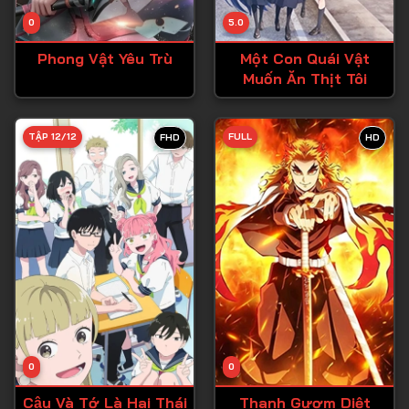
Tập 14
0
5.0
Tập 15
Phong Vật Yêu Trù
Một Con Quái Vật
Tập 16
Muốn Ăn Thịt Tôi
Tập 17
Tập 18
TẬP 12/12
FULL
FHD
HD
Tập 19
Tập 20
Tập 21
Tập 22
Tập 23
Tập 24
Tập 25
0
0
Tập 26
Cậu Và Tớ Là Hai Thái
Thanh Gươm Diệt