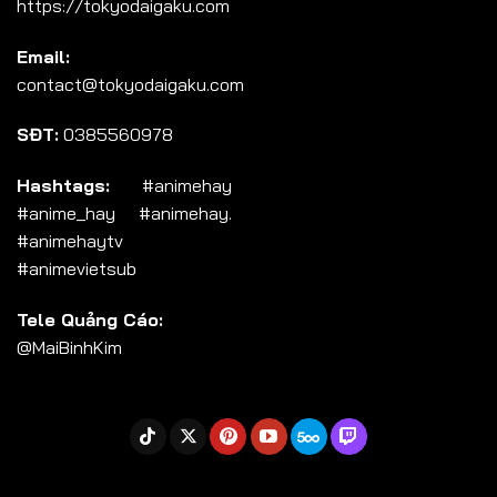
https://tokyodaigaku.com
Tập 104
Email:
Tập 105
contact@tokyodaigaku.com
Tập 106
SĐT:
0385560978
Tập 107
Tập 108
Hashtags:
#animehay
#anime_hay #animehay.
Tập 109
#animehaytv
Tập 110
#animevietsub
Tập 111
Tele Quảng Cáo:
Tập 112
@MaiBinhKim
Tập 113
Tập 114
Tập 115
Tập 116