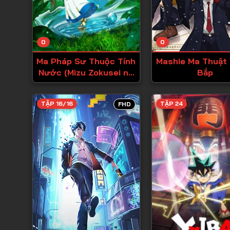
0
0
Ma Pháp Sư Thuộc Tính
Mashie Ma Thuật
Nước (Mizu Zokusei no
Bắp
Mahoutsukai)
TẬP 16/16
TẬP 24
FHD