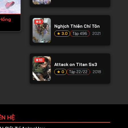
 Hồng
#9
Nghịch Thiên Chí Tôn
★ 3.0
Tập 496
2021
#10
Attack on Titan Ss3
★ 0
Tập 22/22
2018
ÊN HỆ