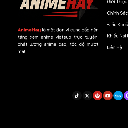
Giới Thiệu
Chính Sác
Điều Kho
AnimeHay
là một đơn vị cung cấp nền
Khiếu Nại
tảng xem anime vietsub trực tuyến,
chất lượng anime cao, tốc độ mượt
Liên Hệ
mà!