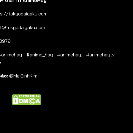
 Giải Trí AnimeHay
s://tokyodaigaku.com
t@tokyodaigaku.com
0978
nimehay #anime_hay #animehay. #animehaytv
b
Cáo:
@MaiBinhKim