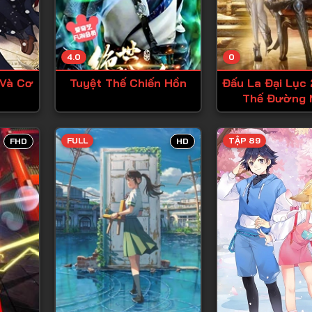
Tập 13
Tập 14
4.0
0
Tập 15
 Và Cơ
Tuyệt Thế Chiến Hồn
Đấu La Đại Lục 
Tập 16
Thế Đường 
Tập 17
Tập 18
FULL
TẬP 89
FHD
HD
Tập 19
Tập 20
Tập 21
Tập 22
Tập 23
Tập 24