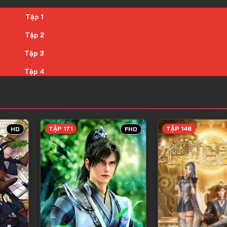
Tập 1
Tập 2
Tập 3
Tập 4
Tập 5
Tập 6
Tập 7
TẬP 171
TẬP 146
HD
FHD
Tập 8
Tập 9
Tập 10
Tập 11
Tập 12