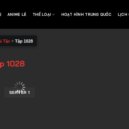
Ộ
ANIME LẺ
THỂ LOẠI
HOẠT HÌNH TRUNG QUỐC
LỊCH
»
i Tặc
Tập 1028
ập 1028
SERVER 1