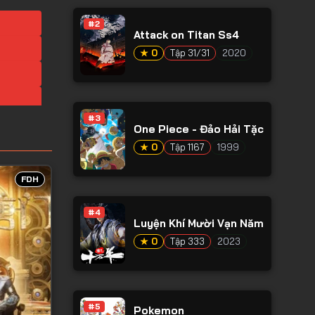
#2
Attack on Titan Ss4
★ 0
Tập 31/31
2020
#3
One Piece - Đảo Hải Tặc
★ 0
Tập 1167
1999
FDH
#4
Luyện Khí Mười Vạn Năm
★ 0
Tập 333
2023
#5
Pokemon