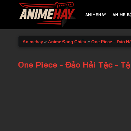
Chuyển
đến
ANIMEHAY
ANIME B
nội
dung
»
»
Animehay
Anime Đang Chiếu
One Piece – Đảo Hả
One Piece - Đảo Hải Tặc - T
00:00 / 00:00