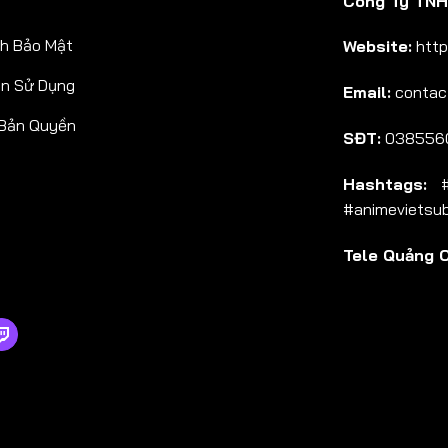
Công Ty TNHH
Tập 38
h Bảo Mật
Website:
http
Tập 39
ản Sử Dụng
Email:
contac
Tập 40
 Bản Quyền
Tập 41
SĐT:
038556
Tập 42
Hashtags:
#a
Tập 43
#animevietsu
Tập 44
Tele Quảng 
Tập 45
Tập 46
Tập 47
Tập 48
Tập 49