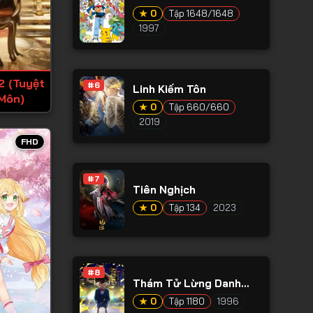
★ 0
Tập 1648/1648
1997
2 (Tuyệt
#6
Linh Kiếm Tôn
Môn)
★ 0
Tập 660/660
2019
FHD
#7
Tiên Nghịch
★ 0
Tập 134
2023
#8
Thám Tử Lừng Danh
Conan
★ 0
Tập 1180
1996