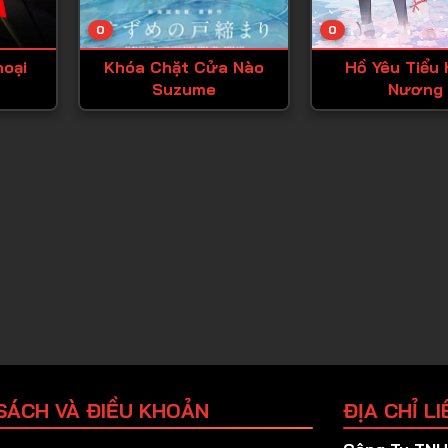
Tập 25
0
0
Tập 26
hoại
Khóa Chặt Cửa Nào
Hồ Yêu Tiểu
Tập 27
Suzume
Nương
Tập 28
Tập 29
Tập 30
Tập 31
Tập 32
Tập 33
Tập 34
Tập 35
Tập 36
SÁCH VÀ ĐIỀU KHOẢN
ĐỊA CHỈ LI
Tập 37