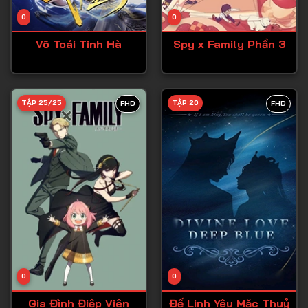
Tập 14
0
0
Tập 15
Võ Toái Tinh Hà
Spy x Family Phần 3
Tập 16
Tập 17
Tập 18
TẬP 25/25
TẬP 20
FHD
FHD
Tập 19
Tập 20
Tập 21
Tập 22
Tập 23
Tập 24
Tập 25
0
0
Tập 26
Gia Đình Điệp Viên
Đế Linh Yêu Mặc Thuỷ