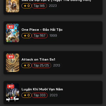
Tập 65
★ 0
Tập 146
2023
Tập 66
Tập 67
Tập 68
#5
One Piece - Đảo Hải Tặc
Tập 69
★ 0
Tập 1167
1999
Tập 70
Tập 71
#6
Tập 72
Attack on Titan Ss1
★ 0
Tập 25/25
2013
Tập 73
Tập 74
Tập 75
#7
Luyện Khí Mười Vạn Năm
Tập 76
★ 0
Tập 333
2023
Tập 77