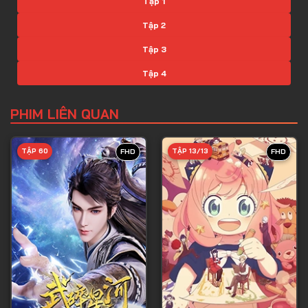
Tập 1
Tập 2
Tập 3
Tập 4
Tập 5
PHIM LIÊN QUAN
Tập 6
Tập 7
TẬP 60
TẬP 13/13
FHD
FHD
Tập 8
Tập 9
Tập 10
Tập 11
Tập 12
Tập 13