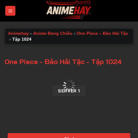
Chuyển
đến
nội
dung
Animehay
»
Anime Đang Chiếu
»
One Piece – Đảo Hải Tặc
»
Tập 1024
One Piece - Đảo Hải Tặc - Tập 1024
00:00 / 00:00
SERVER 1