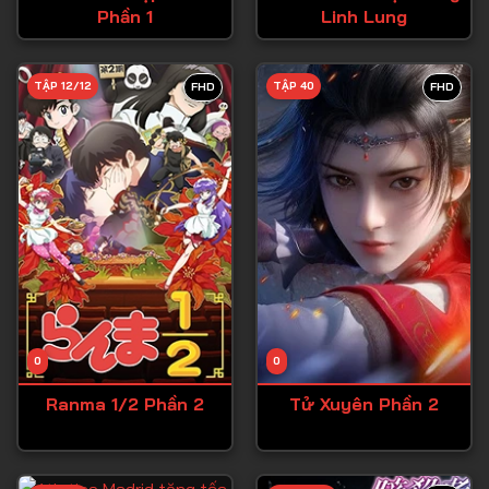
Phần 1
Linh Lung
Tập 27
Tập 28
TẬP 12/12
TẬP 40
FHD
FHD
Tập 29
Tập 30
Tập 31
Tập 32
Tập 33
Tập 34
Tập 35
Tập 36
0
0
Tập 37
Ranma 1/2 Phần 2
Tử Xuyên Phần 2
Tập 38
Tập 39