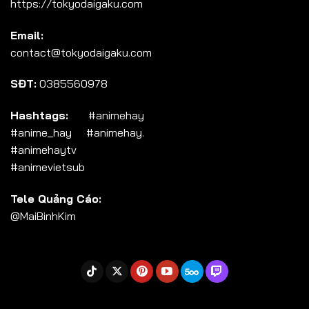
https://tokyodaigaku.com
Tập 104
Email:
Tập 105
contact@tokyodaigaku.com
Tập 106
SĐT:
0385560978
Tập 107
Tập 108
Hashtags:
#animehay
#anime_hay #animehay.
Tập 109
#animehaytv
Tập 110
#animevietsub
Tập 111
Tele Quảng Cáo:
Tập 112
@MaiBinhKim
Tập 113
Tập 114
Tập 115
Tập 116