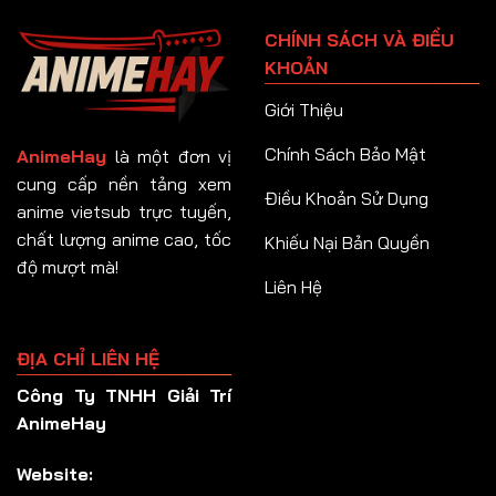
Tập 91
CHÍNH SÁCH VÀ ĐIỀU
Tập 92
KHOẢN
Tập 93
Giới Thiệu
Tập 94
Chính Sách Bảo Mật
AnimeHay
là một đơn vị
Tập 95
cung cấp nền tảng xem
Điều Khoản Sử Dụng
anime vietsub trực tuyến,
Tập 96
chất lượng anime cao, tốc
Khiếu Nại Bản Quyền
Tập 97
độ mượt mà!
Liên Hệ
Tập 98
Tập 99
ĐỊA CHỈ LIÊN HỆ
Tập 100
Công Ty TNHH Giải Trí
Tập 101
AnimeHay
Tập 102
Website:
Tập 103