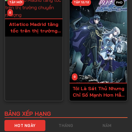
TẬP MỚI
TẬP 12/12
FHD
Tập 40
0
Tập 41
Atletico Madrid tăng
Tập 42
tốc trên thị trường
chuyển nhượng
Tập 43
Tập 44
Tập 45
Tập 46
0
Tập 47
Tôi Là Sát Thủ Nhưng
Tập 48
Chỉ Số Mạnh Hơn Hẳn
Tập 49
Dũng Sĩ
Tập 50
BẢNG XẾP HẠNG
Tập 51
HOT NGÀY
THÁNG
NĂM
Tập 52