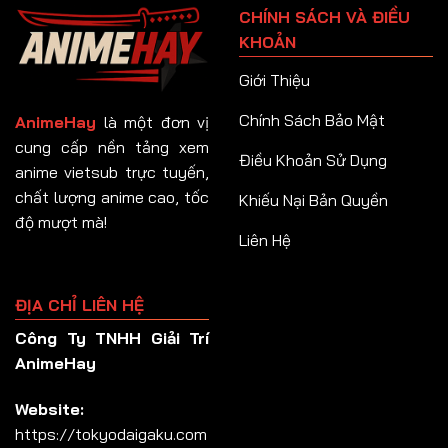
CHÍNH SÁCH VÀ ĐIỀU
Tập 92
KHOẢN
Tập 93
Giới Thiệu
Tập 94
Chính Sách Bảo Mật
AnimeHay
là một đơn vị
Tập 95
cung cấp nền tảng xem
Điều Khoản Sử Dụng
anime vietsub trực tuyến,
Tập 96
chất lượng anime cao, tốc
Khiếu Nại Bản Quyền
Tập 97
độ mượt mà!
Liên Hệ
Tập 98
Tập 99
ĐỊA CHỈ LIÊN HỆ
Tập 100
Công Ty TNHH Giải Trí
Tập 101
AnimeHay
Tập 102
Website:
Tập 103
https://tokyodaigaku.com