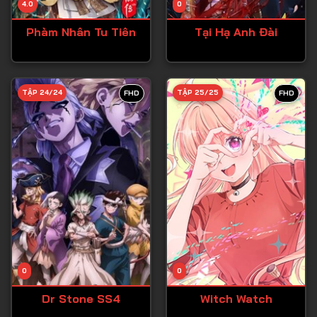
4.0
0
Tập 15
Phàm Nhân Tu Tiên
Tại Hạ Anh Đài
Tập 16
Tập 17
Tập 18
TẬP 24/24
TẬP 25/25
FHD
FHD
Tập 19
Tập 20
Tập 21
Tập 22
Tập 23
Tập 24
Tập 25
0
0
Tập 26
Dr Stone SS4
Witch Watch
Tập 27