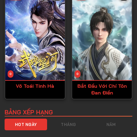
Tập 40
Tập 41
Tập 42
Tập 43
Tập 44
Tập 45
Tập 46
0
0
Tập 47
Võ Toái Tinh Hà
Bắt Đầu Với Chí Tôn
Tập 48
Đan Điền
Tập 49
Tập 50
BẢNG XẾP HẠNG
Tập 51
HOT NGÀY
THÁNG
NĂM
Tập 52