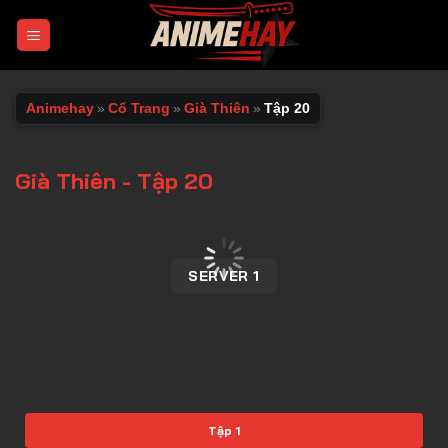
Chuyển
đến
nội
dung
Animehay
»
Cổ Trang
»
Già Thiên
»
Tập 20
Già Thiên - Tập 20
00:00 / 00:00
SERVER 1
Tập 1