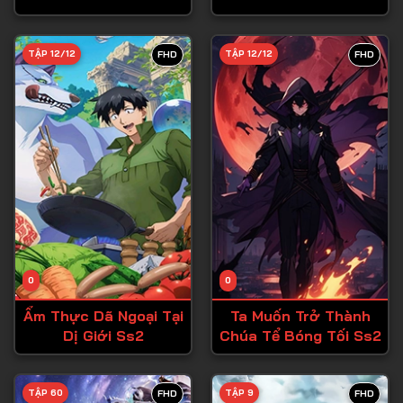
Tập 28
TẬP 12/12
TẬP 12/12
FHD
FHD
Tập 29
Tập 30
Tập 31
Tập 32
Tập 33
Tập 34
Tập 35
Tập 36
0
0
Tập 37
Ẩm Thực Dã Ngoại Tại
Ta Muốn Trở Thành
Dị Giới Ss2
Chúa Tể Bóng Tối Ss2
Tập 38
Tập 39
TẬP 60
TẬP 9
FHD
FHD