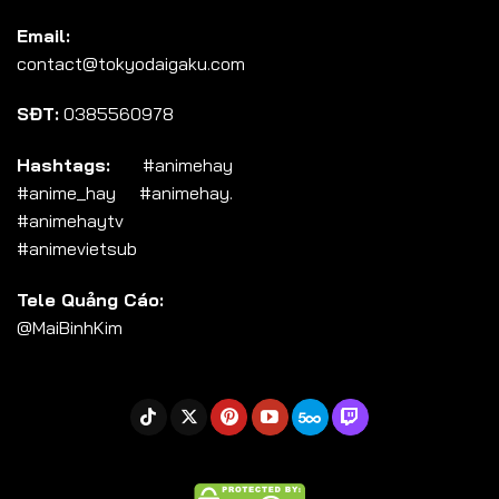
Tập 104
Email:
Tập 105
contact@tokyodaigaku.com
Tập 106
SĐT:
0385560978
Tập 107
Tập 108
Hashtags:
#animehay
#anime_hay #animehay.
Tập 109
#animehaytv
Tập 110
#animevietsub
Tập 111
Tele Quảng Cáo:
Tập 112
@MaiBinhKim
Tập 113
Tập 114
Tập 115
Tập 116