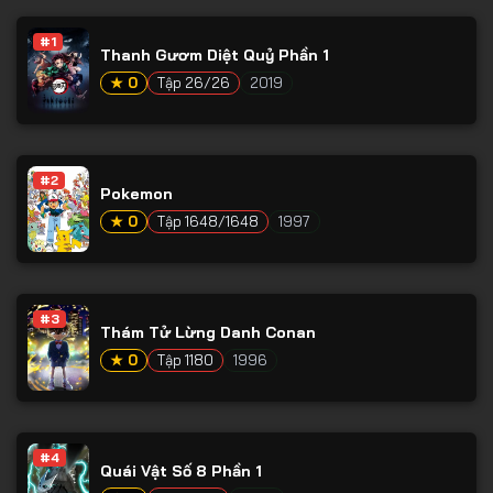
Tập 53
#1
Tập 54
Thanh Gươm Diệt Quỷ Phần 1
★ 0
Tập 26/26
2019
Tập 55
Tập 56
Tập 57
#2
Pokemon
Tập 58
★ 0
Tập 1648/1648
1997
Tập 59
Tập 60
#3
Tập 61
Thám Tử Lừng Danh Conan
Tập 62
★ 0
Tập 1180
1996
Tập 63
Tập 64
#4
Quái Vật Số 8 Phần 1
Tập 65