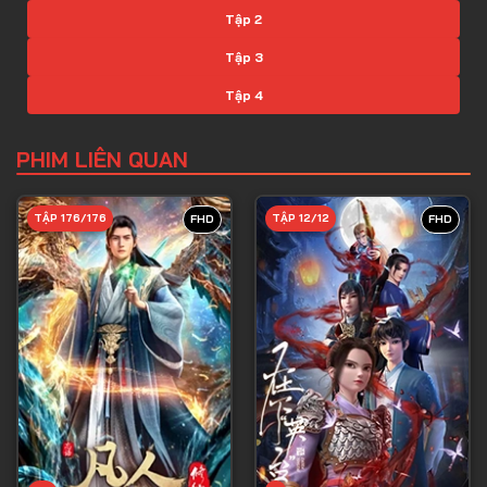
Tập 2
Tập 3
Tập 4
Tập 5
PHIM LIÊN QUAN
Tập 6
Tập 7
TẬP 176/176
TẬP 12/12
FHD
FHD
Tập 8
Tập 9
Tập 10
Tập 11
Tập 12
Tập 13
Tập 14