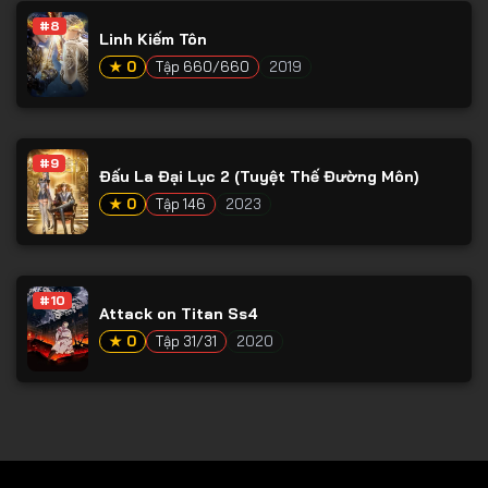
#8
Tập 79
Linh Kiếm Tôn
Tập 80
★ 0
Tập 660/660
2019
Tập 81
Tập 82
#9
Đấu La Đại Lục 2 (Tuyệt Thế Đường Môn)
Tập 83
★ 0
Tập 146
2023
Tập 84
Tập 85
Tập 86
#10
Attack on Titan Ss4
Tập 87
★ 0
Tập 31/31
2020
Tập 88
Tập 89
Tập 90
Tập 91