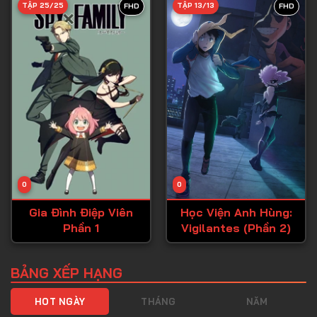
TẬP 25/25
TẬP 13/13
FHD
FHD
Tập 40
Tập 41
Tập 42
Tập 43
Tập 44
Tập 45
Tập 46
0
0
Tập 47
Gia Đình Điệp Viên
Học Viện Anh Hùng:
Tập 48
Phần 1
Vigilantes (Phần 2)
Tập 49
Tập 50
BẢNG XẾP HẠNG
Tập 51
HOT NGÀY
THÁNG
NĂM
Tập 52