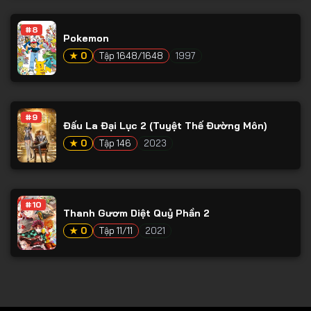
Tập 78
#8
Tập 79
Pokemon
Tập 80
★ 0
Tập 1648/1648
1997
Tập 81
Tập 82
#9
Đấu La Đại Lục 2 (Tuyệt Thế Đường Môn)
Tập 83
★ 0
Tập 146
2023
Tập 84
Tập 85
Tập 86
#10
Thanh Gươm Diệt Quỷ Phần 2
Tập 87
★ 0
Tập 11/11
2021
Tập 88
Tập 89
Tập 90