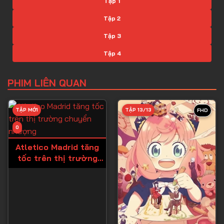
Tập 1
Tập 2
Tập 3
Tập 4
Tập 5
PHIM LIÊN QUAN
Tập 6
Tập 7
TẬP MỚI
TẬP 13/13
FHD
Tập 8
0
Tập 9
Atletico Madrid tăng
tốc trên thị trường
Tập 10
chuyển nhượng
Tập 11
Tập 12
Tập 13