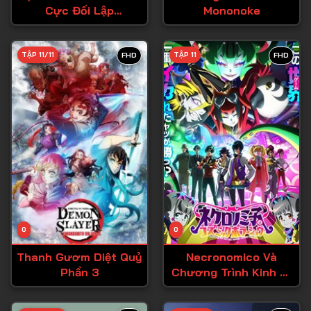
Cực Đối Lập
Mononoke
Tập 27
(Seihantai na Kimi to
Tập 28
Boku)
TẬP 11/11
TẬP 11
FHD
FHD
Tập 29
Tập 30
Tập 31
Tập 32
Tập 33
Tập 34
Tập 35
Tập 36
0
0
Tập 37
Thanh Gươm Diệt Quỷ
Necronomico Và
Phần 3
Chương Trình Kinh Dị
Tập 38
Vũ Trụ
Tập 39