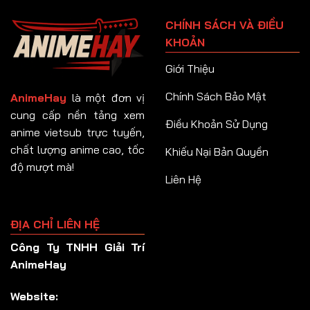
Tập 91
CHÍNH SÁCH VÀ ĐIỀU
Tập 92
KHOẢN
Tập 93
Giới Thiệu
Tập 94
Chính Sách Bảo Mật
AnimeHay
là một đơn vị
Tập 95
cung cấp nền tảng xem
Điều Khoản Sử Dụng
anime vietsub trực tuyến,
Tập 96
chất lượng anime cao, tốc
Khiếu Nại Bản Quyền
Tập 97
độ mượt mà!
Liên Hệ
Tập 98
Tập 99
ĐỊA CHỈ LIÊN HỆ
Tập 100
Công Ty TNHH Giải Trí
Tập 101
AnimeHay
Tập 102
Website:
Tập 103