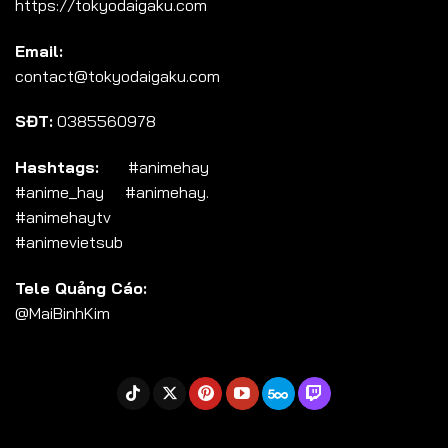
https://tokyodaigaku.com
Tập 104
Email:
Tập 105
contact@tokyodaigaku.com
Tập 106
SĐT:
0385560978
Tập 107
Tập 108
Hashtags:
#animehay
#anime_hay #animehay.
Tập 109
#animehaytv
Tập 110
#animevietsub
Tập 111
Tele Quảng Cáo:
Tập 112
@MaiBinhKim
Tập 113
Tập 114
Tập 115
Tập 116