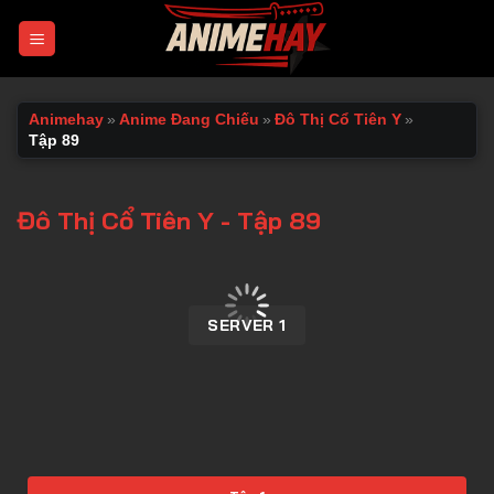
Chuyển
đến
nội
dung
Animehay
»
Anime Đang Chiếu
»
Đô Thị Cổ Tiên Y
»
Tập 89
Đô Thị Cổ Tiên Y - Tập 89
00:00 / 00:00
SERVER 1