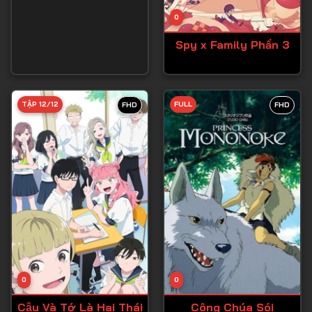
Tập 14
0
Tập 15
Spy x Family Phần 3
Tập 16
Tập 17
Tập 18
TẬP 12/12
FULL
FHD
FHD
Tập 19
Tập 20
Tập 21
Tập 22
Tập 23
Tập 24
Tập 25
0
0
Tập 26
Cậu Và Tớ Là Hai Thái
Công Chúa Sói