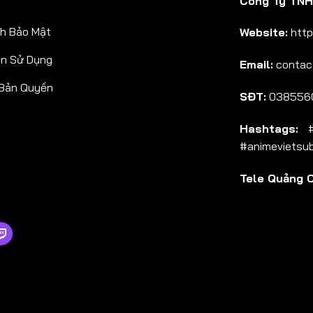
Công Ty TNHH
Tập 38
h Bảo Mật
Website:
http
Tập 39
ản Sử Dụng
Email:
contac
Tập 40
 Bản Quyền
Tập 41
SĐT:
038556
Tập 42
Hashtags:
#a
Tập 43
#animevietsu
Tập 44
Tele Quảng 
Tập 45
Tập 46
Tập 47
Tập 48
Tập 49