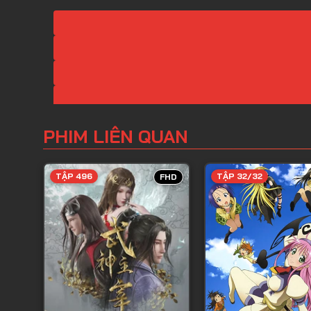
PHIM LIÊN QUAN
TẬP 496
TẬP 32/32
FHD