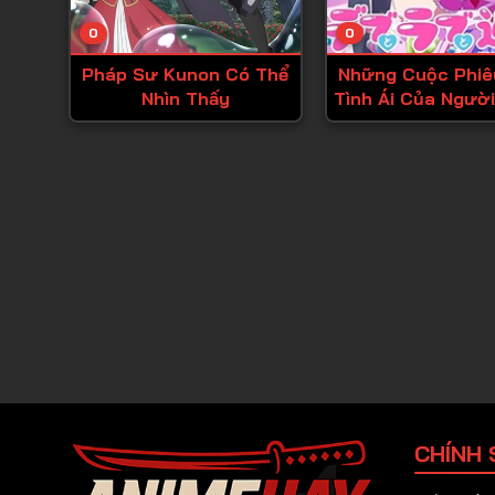
0
0
Pháp Sư Kunon Có Thể
Những Cuộc Phiê
Nhìn Thấy
Tình Ái Của Người
Cỡ!
CHÍNH 