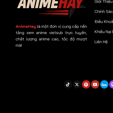
Giới Thiệu
Chính Sác
Điều Kho
AnimeHay
là một đơn vị cung cấp nền
Khiếu Nại
tảng xem anime vietsub trực tuyến,
chất lượng anime cao, tốc độ mượt
Liên Hệ
mà!