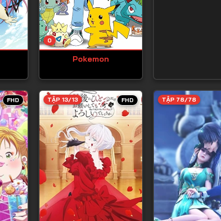
Tập 13
Tập 14
0
Tập 15
Pokemon
Tập 16
Tập 17
Tập 18
TẬP 13/13
TẬP 78/78
FHD
FHD
Tập 19
Tập 20
Tập 21
Tập 22
Tập 23
Tập 24