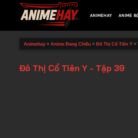
Chuyển
đến
ANIMEHAY
ANIME B
nội
dung
»
»
»
Animehay
Anime Đang Chiếu
Đô Thị Cổ Tiên Y
Đô Thị Cổ Tiên Y - Tập 39
00:00 / 00:00