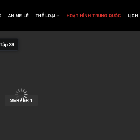
Ộ
ANIME LẺ
THỂ LOẠI
HOẠT HÌNH TRUNG QUỐC
LỊCH
Tập 39
SERVER 1