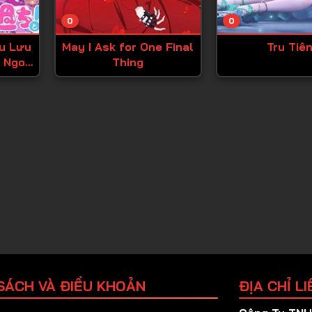
Tập 25
0
0
Tập 26
u Lưu
May I Ask for One Final
Tru Tiê
Tập 27
 Ngoại
Thing
Tập 28
Tập 29
Tập 30
Tập 31
Tập 32
Tập 33
Tập 34
Tập 35
Tập 36
SÁCH VÀ ĐIỀU KHOẢN
ĐỊA CHỈ LI
Tập 37