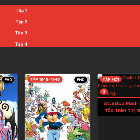
Tập 1
Tập 2
Tập 3
Tập 4
Tập 5
Tập 6
Tập 7
TẬP 1648/1648
TẬP MỚI
FHD
FHD
Tập 8
0
Tập 9
Atletico Madr
tốc trên thị 
Tập 10
chuyển nh
Tập 11
Tập 12