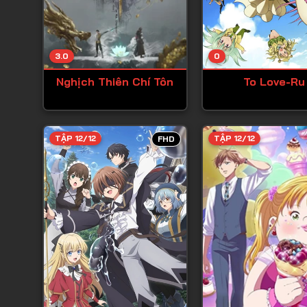
3.0
0
Nghịch Thiên Chí Tôn
To Love-Ru
TẬP 12/12
TẬP 12/12
FHD