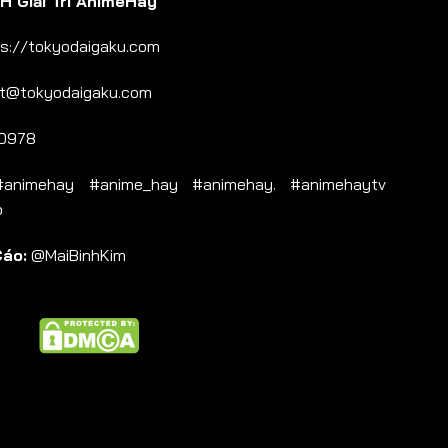
 Giải Trí AnimeHay
s://tokyodaigaku.com
t@tokyodaigaku.com
0978
nimehay #anime_hay #animehay. #animehaytv
b
Cáo:
@MaiBinhKim