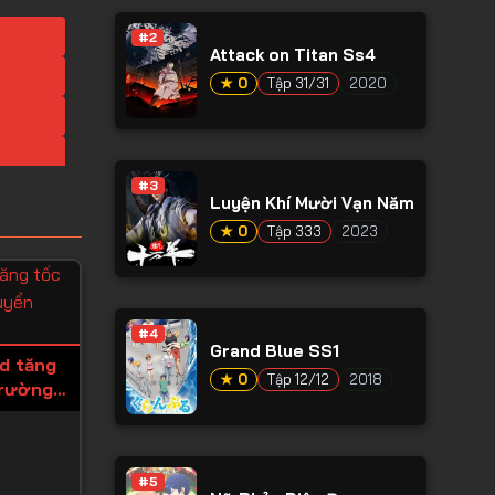
#2
Attack on Titan Ss4
★ 0
Tập 31/31
2020
#3
Luyện Khí Mười Vạn Năm
★ 0
Tập 333
2023
#4
Grand Blue SS1
id tăng
★ 0
Tập 12/12
2018
trường
ượng
#5