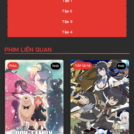
Tập 1
Tập 2
Tập 3
Tập 4
Tập 5
PHIM LIÊN QUAN
Tập 6
Tập 7
FULL
TẬP 12/12
FHD
FHD
Tập 8
Tập 9
Tập 10
Tập 11
Tập 12
Tập 13