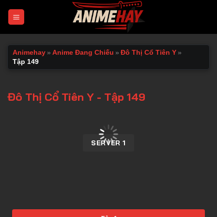
Chuyển
đến
nội
dung
Animehay
»
Anime Đang Chiếu
»
Đô Thị Cổ Tiên Y
»
Tập 149
Đô Thị Cổ Tiên Y - Tập 149
00:00 / 00:00
SERVER 1