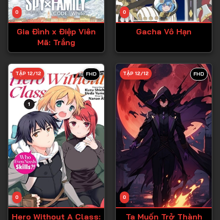
Tập 14
0
0
Tập 15
Gia Đình x Điệp Viên
Gacha Vô Hạn
Tập 16
Mã: Trắng
Tập 17
Tập 18
TẬP 12/12
TẬP 12/12
FHD
FHD
Tập 19
Tập 20
Tập 21
Tập 22
Tập 23
Tập 24
Tập 25
0
0
Tập 26
Hero Without A Class:
Ta Muốn Trở Thành