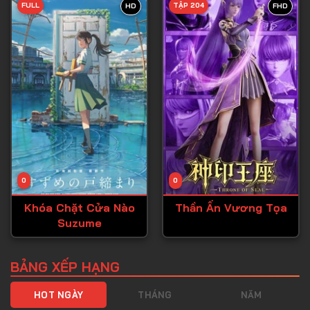
FULL
TẬP 204
HD
FHD
Tập 40
Tập 41
Tập 42
Tập 43
Tập 44
Tập 45
Tập 46
0
0
Tập 47
Khóa Chặt Cửa Nào
Thần Ấn Vương Tọa
Tập 48
Suzume
Tập 49
Tập 50
BẢNG XẾP HẠNG
Tập 51
HOT NGÀY
THÁNG
NĂM
Tập 52