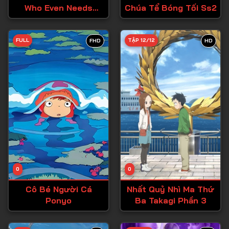
Who Even Needs
Chúa Tể Bóng Tối Ss2
Tập 27
Skills?!
Tập 28
FULL
TẬP 12/12
FHD
HD
Tập 29
Tập 30
Tập 31
Tập 32
Tập 33
Tập 34
Tập 35
Tập 36
0
0
Tập 37
Cô Bé Người Cá
Nhất Quỷ Nhì Ma Thứ
Ponyo
Ba Takagi Phần 3
Tập 38
Tập 39