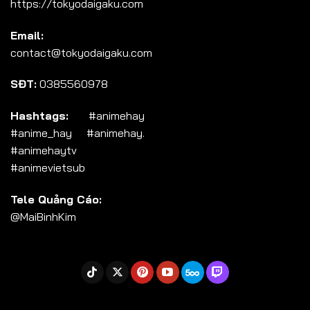
https://tokyodaigaku.com
Tập 104
Email:
Tập 105
contact@tokyodaigaku.com
Tập 106
SĐT:
0385560978
Tập 107
Tập 108
Hashtags:
#animehay
#anime_hay #animehay.
Tập 109
#animehaytv
Tập 110
#animevietsub
Tập 111
Tele Quảng Cáo:
Tập 112
@MaiBinhKim
Tập 113
Tập 114
Tập 115
Tập 116