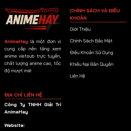
Tập 91
CHÍNH SÁCH VÀ ĐIỀU
Tập 92
KHOẢN
Tập 93
Giới Thiệu
Tập 94
Chính Sách Bảo Mật
AnimeHay
là một đơn vị
Tập 95
cung cấp nền tảng xem
Điều Khoản Sử Dụng
anime vietsub trực tuyến,
Tập 96
chất lượng anime cao, tốc
Khiếu Nại Bản Quyền
Tập 97
độ mượt mà!
Liên Hệ
Tập 98
Tập 99
ĐỊA CHỈ LIÊN HỆ
Tập 100
Công Ty TNHH Giải Trí
Tập 101
AnimeHay
Tập 102
Website:
Tập 103