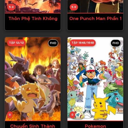
Tập 14
5.0
5.0
Tập 15
Thôn Phệ Tinh Không
One Punch Man Phần 1
Tập 16
Tập 17
Tập 18
TẬP 12/12
TẬP 1648/1648
FHD
FHD
Tập 19
Tập 20
Tập 21
Tập 22
Tập 23
Tập 24
Tập 25
0
0
Tập 26
Chuyển Sinh Thành
Pokemon