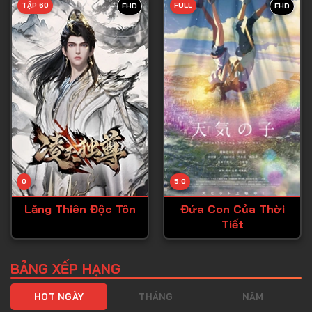
TẬP 60
FULL
FHD
FHD
Tập 40
Tập 41
Tập 42
Tập 43
Tập 44
Tập 45
Tập 46
0
5.0
Tập 47
Lăng Thiên Độc Tôn
Đứa Con Của Thời
Tập 48
Tiết
Tập 49
Tập 50
BẢNG XẾP HẠNG
Tập 51
HOT NGÀY
THÁNG
NĂM
Tập 52