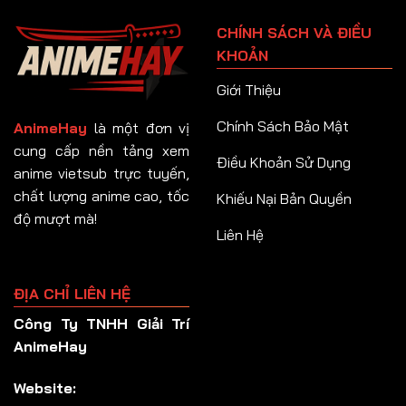
Tập 91
CHÍNH SÁCH VÀ ĐIỀU
Tập 92
KHOẢN
Tập 93
Giới Thiệu
Tập 94
Chính Sách Bảo Mật
AnimeHay
là một đơn vị
Tập 95
cung cấp nền tảng xem
Điều Khoản Sử Dụng
anime vietsub trực tuyến,
Tập 96
chất lượng anime cao, tốc
Khiếu Nại Bản Quyền
Tập 97
độ mượt mà!
Liên Hệ
Tập 98
Tập 99
ĐỊA CHỈ LIÊN HỆ
Tập 100
Công Ty TNHH Giải Trí
Tập 101
AnimeHay
Tập 102
Website:
Tập 103