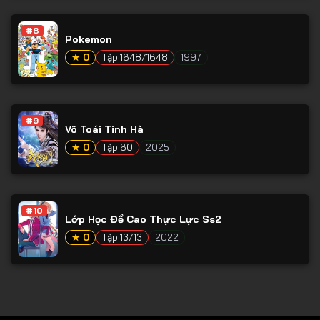
Tập 78
#8
Tập 79
Pokemon
Tập 80
★ 0
Tập 1648/1648
1997
Tập 81
Tập 82
#9
Võ Toái Tinh Hà
Tập 83
★ 0
Tập 60
2025
Tập 84
Tập 85
Tập 86
#10
Lớp Học Đề Cao Thực Lực Ss2
Tập 87
★ 0
Tập 13/13
2022
Tập 88
Tập 89
Tập 90