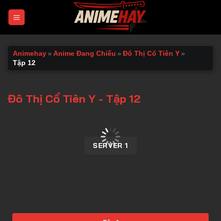
Chuyển
đến
nội
dung
Animehay
»
Anime Đang Chiếu
»
Đô Thị Cổ Tiên Y
»
Tập 12
Đô Thị Cổ Tiên Y - Tập 12
00:00 / 00:00
SERVER 1