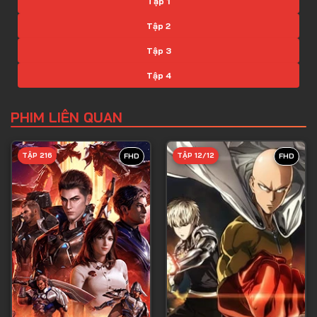
Tập 1
Tập 2
Tập 3
Tập 4
Tập 5
PHIM LIÊN QUAN
Tập 6
Tập 7
TẬP 216
TẬP 12/12
FHD
FHD
Tập 8
Tập 9
Tập 10
Tập 11
Tập 12
Tập 13