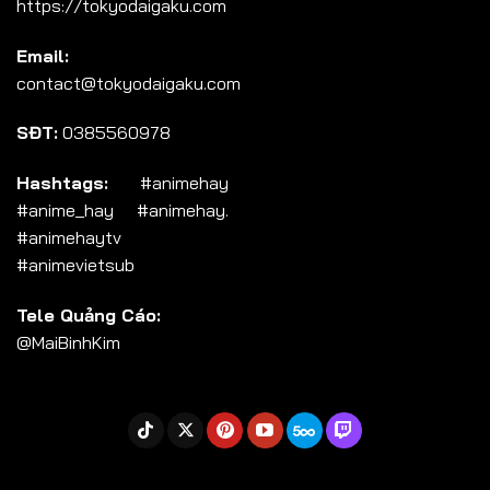
https://tokyodaigaku.com
Tập 104
Email:
Tập 105
contact@tokyodaigaku.com
Tập 106
SĐT:
0385560978
Tập 107
Tập 108
Hashtags:
#animehay
#anime_hay #animehay.
Tập 109
#animehaytv
Tập 110
#animevietsub
Tập 111
Tele Quảng Cáo:
Tập 112
@MaiBinhKim
Tập 113
Tập 114
Tập 115
Tập 116