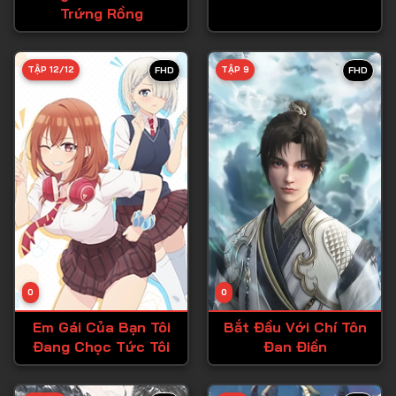
Trứng Rồng
Tập 27
Tập 28
TẬP 12/12
TẬP 9
FHD
FHD
Tập 29
Tập 30
Tập 31
Tập 32
Tập 33
Tập 34
Tập 35
Tập 36
0
0
Tập 37
Em Gái Của Bạn Tôi
Bắt Đầu Với Chí Tôn
Đang Chọc Tức Tôi
Đan Điền
Tập 38
Tập 39