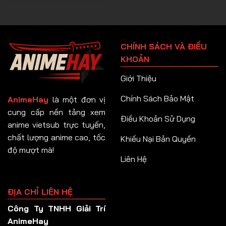
CHÍNH SÁCH VÀ ĐIỀU
KHOẢN
Giới Thiệu
Chính Sách Bảo Mật
AnimeHay
là một đơn vị
cung cấp nền tảng xem
Điều Khoản Sử Dụng
anime vietsub trực tuyến,
chất lượng anime cao, tốc
Khiếu Nại Bản Quyền
độ mượt mà!
Liên Hệ
ĐỊA CHỈ LIÊN HỆ
Công Ty TNHH Giải Trí
AnimeHay