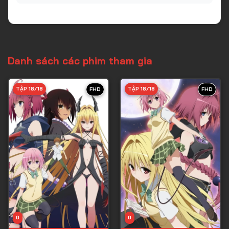
Danh sách các phim tham gia
TẬP 18/18
TẬP 18/18
FHD
FHD
0
0