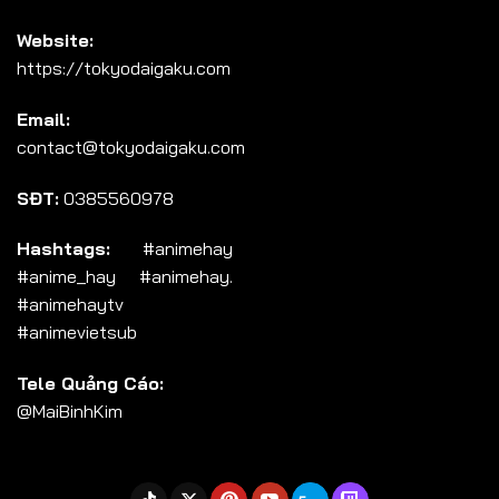
Website:
https://tokyodaigaku.com
Email:
contact@tokyodaigaku.com
SĐT:
0385560978
Hashtags:
#animehay
#anime_hay #animehay.
#animehaytv
#animevietsub
Tele Quảng Cáo:
@MaiBinhKim