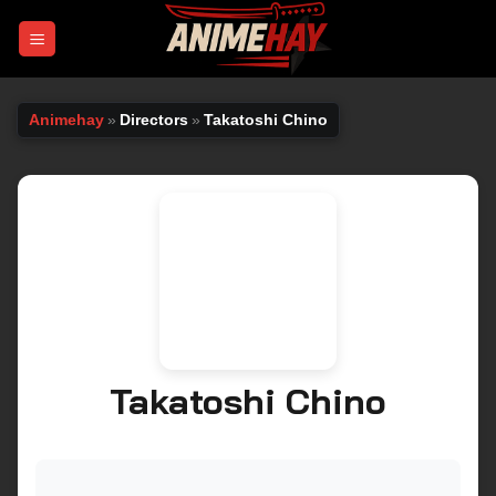
Chuyển
đến
nội
dung
Animehay
»
Directors
»
Takatoshi Chino
Takatoshi Chino