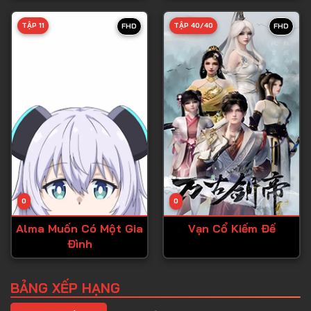
Tập 39
TẬP 11
TẬP 40/40
FHD
FHD
Tập 40
Tập 41
Tập 42
Tập 43
Tập 44
Tập 45
Tập 46
0
0
Tập 47
Alma Muốn Có Một Gia
Vạn Cổ Kiếm Đế
Tập 48
Đình
Tập 49
Tập 50
BẢNG XẾP HẠNG
Tập 51