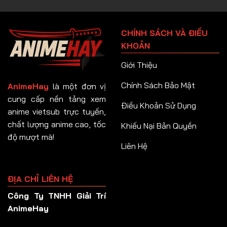
Tập 90
Tập 91
CHÍNH SÁCH VÀ ĐIỀU
Tập 92
KHOẢN
Tập 93
Giới Thiệu
Tập 94
Chính Sách Bảo Mật
AnimeHay
là một đơn vị
Tập 95
cung cấp nền tảng xem
Điều Khoản Sử Dụng
anime vietsub trực tuyến,
Tập 96
chất lượng anime cao, tốc
Khiếu Nại Bản Quyền
Tập 97
độ mượt mà!
Liên Hệ
Tập 98
Tập 99
ĐỊA CHỈ LIÊN HỆ
Tập 100
Công Ty TNHH Giải Trí
Tập 101
AnimeHay
Tập 102