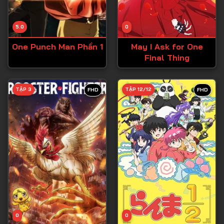
Tập 13
Tập 14
5.0
0
Tập 15
One Punch Man Phần 1
May I Ask for One
Tập 16
Final Thing
Tập 17
Tập 18
TẬP 3
TẬP 12/12
FHD
FHD
Tập 19
Tập 20
Tập 21
Tập 22
Tập 23
Tập 24
Tập 25
0
0