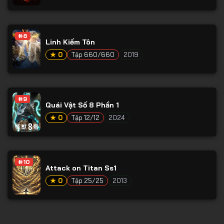
Tập 77
Tập 78
#8
Tập 79
Linh Kiếm Tôn
Tập 80
★ 0
Tập 660/660
2019
Tập 81
Tập 82
#9
Quái Vật Số 8 Phần 1
Tập 83
★ 0
Tập 12/12
2024
Tập 84
Tập 85
Tập 86
#10
Attack on Titan Ss1
Tập 87
★ 0
Tập 25/25
2013
Tập 88
Tập 89