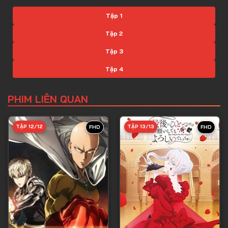
Tập 1
Tập 2
Tập 3
Tập 4
Tập 5
PHIM LIÊN QUAN
Tập 6
Tập 7
TẬP 12/12
TẬP 13/13
FHD
FHD
Tập 8
Tập 9
Tập 10
Tập 11
Tập 12