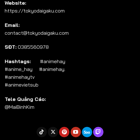
Website:
Tập 103
https://tokyodaigaku.com
Tập 104
Email:
Tập 105
contact@tokyodaigaku.com
Tập 106
SĐT:
0385560978
Tập 107
Tập 108
Hashtags:
#animehay
#anime_hay #animehay.
Tập 109
#animehaytv
Tập 110
#animevietsub
Tập 111
Tele Quảng Cáo:
Tập 112
@MaiBinhKim
Tập 113
Tập 114
Tập 115