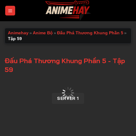
Chuyển
đến
nội
dung
Animehay
»
Anime Bộ
»
Đấu Phá Thương Khung Phần 5
»
Tập 59
Đấu Phá Thương Khung Phần 5 - Tập
59
00:00 / 00:00
SERVER 1