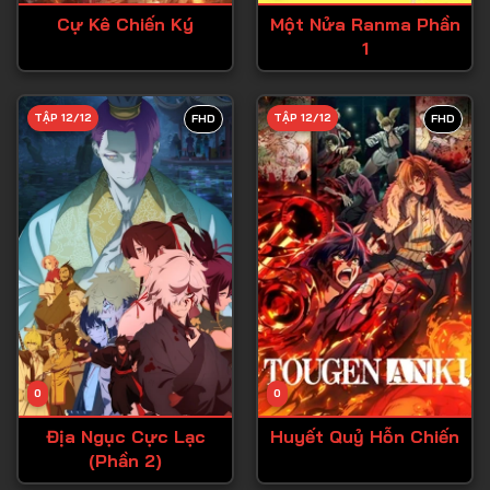
Tập 26
Cự Kê Chiến Ký
Một Nửa Ranma Phần
1
Tập 27
Tập 28
TẬP 12/12
TẬP 12/12
FHD
FHD
Tập 29
Tập 30
Tập 31
Tập 32
Tập 33
Tập 34
Tập 35
Tập 36
0
0
Tập 37
Địa Ngục Cực Lạc
Huyết Quỷ Hỗn Chiến
(Phần 2)
Tập 38