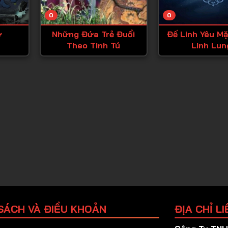
Tập 25
0
0
Tập 26
ơ
Những Đứa Trẻ Đuổi
Đế Linh Yêu M
Tập 27
Theo Tinh Tú
Linh Lun
Tập 28
Tập 29
Tập 30
Tập 31
Tập 32
Tập 33
Tập 34
Tập 35
Tập 36
SÁCH VÀ ĐIỀU KHOẢN
ĐỊA CHỈ LI
Tập 37