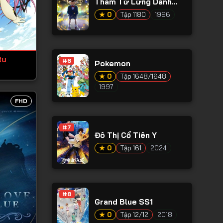
Thám Tử Lừng Danh
Conan
★ 0
Tập 1180
1996
Ru
#6
Pokemon
★ 0
Tập 1648/1648
1997
FHD
#7
Đô Thị Cổ Tiên Y
★ 0
Tập 161
2024
#8
Grand Blue SS1
★ 0
Tập 12/12
2018