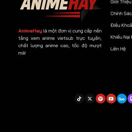
Giới Thiệu
Chính Sác
Điều Kho
AnimeHay
là một đơn vị cung cấp nền
Khiếu Nại
tảng xem anime vietsub trực tuyến,
chất lượng anime cao, tốc độ mượt
Liên Hệ
mà!