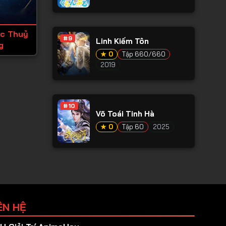
ặc Thuỷ
#9
Linh Kiếm Tôn
g
★ 0
Tập 660/660
2019
#10
Võ Toái Tinh Hà
★ 0
Tập 60
2025
ÊN HỆ