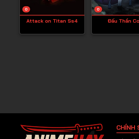
0
0
Attack on Titan Ss4
Đấu Thần C
CHÍNH 