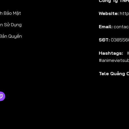
Công Ty TNHH
Tập 38
h Bảo Mật
Website:
http
Tập 39
ản Sử Dụng
Email:
contac
Tập 40
 Bản Quyền
Tập 41
SĐT:
038556
Tập 42
Hashtags:
#a
Tập 43
#animevietsu
Tập 44
Tele Quảng 
Tập 45
Tập 46
Tập 47
Tập 48
Tập 49