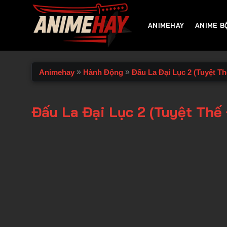
Chuyển
đến
ANIMEHAY
ANIME B
nội
dung
»
»
Animehay
Hành Động
Đấu La Đại Lục 2 (Tuyệt 
Đấu La Đại Lục 2 (Tuyệt Thế
00:00 / 00:00