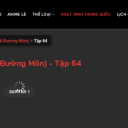
Ộ
ANIME LẺ
THỂ LOẠI
HOẠT HÌNH TRUNG QUỐC
LỊCH
»
Thế Đường Môn)
Tập 64
 Đường Môn) - Tập 64
SERVER 1