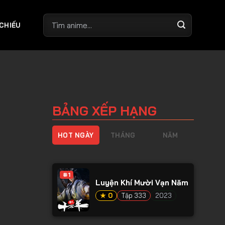
 CHIẾU
BẢNG XẾP HẠNG
HOT NGÀY
THÁNG
NĂM
#1
Luyện Khí Mười Vạn Năm
★ 0
Tập 333
2023