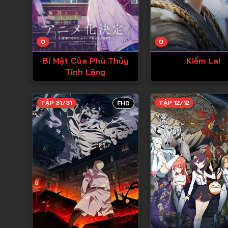
0
0
Bí Mật Của Phù Thủy
Kiếm Lai
Tĩnh Lặng
TẬP 31/31
TẬP 12/12
FHD