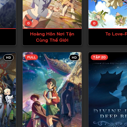
Tập 13
Tập 14
0
0
Tập 15
Hoàng Hôn Nơi Tận
To Love-
Tập 16
Cùng Thế Giới
Tập 17
Tập 18
FULL
TẬP 20
HD
HD
Tập 19
Tập 20
Tập 21
Tập 22
Tập 23
Tập 24