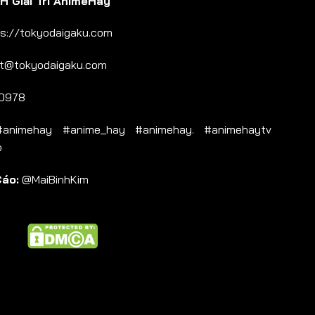
 Giải Trí AnimeHay
s://tokyodaigaku.com
t@tokyodaigaku.com
0978
nimehay #anime_hay #animehay. #animehaytv
b
Cáo:
@MaiBinhKim