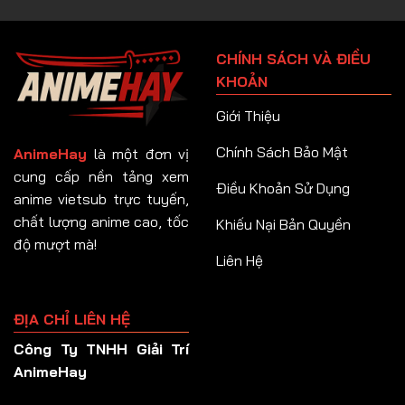
Tập 90
Tập 91
CHÍNH SÁCH VÀ ĐIỀU
Tập 92
KHOẢN
Tập 93
Giới Thiệu
Tập 94
Chính Sách Bảo Mật
AnimeHay
là một đơn vị
Tập 95
cung cấp nền tảng xem
Điều Khoản Sử Dụng
anime vietsub trực tuyến,
Tập 96
chất lượng anime cao, tốc
Khiếu Nại Bản Quyền
Tập 97
độ mượt mà!
Liên Hệ
Tập 98
Tập 99
ĐỊA CHỈ LIÊN HỆ
Tập 100
Công Ty TNHH Giải Trí
Tập 101
AnimeHay
Tập 102