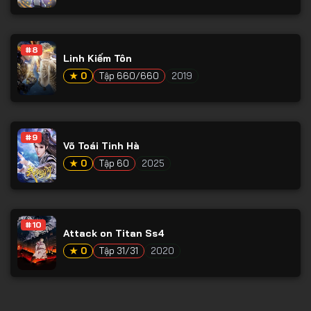
Tập 77
Tập 78
#8
Tập 79
Linh Kiếm Tôn
Tập 80
★ 0
Tập 660/660
2019
Tập 81
Tập 82
#9
Võ Toái Tinh Hà
Tập 83
★ 0
Tập 60
2025
Tập 84
Tập 85
Tập 86
#10
Attack on Titan Ss4
Tập 87
★ 0
Tập 31/31
2020
Tập 88
Tập 89