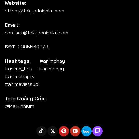
Website:
Tập 103
https://tokyodaigaku.com
Tập 104
Email:
Tập 105
contact@tokyodaigaku.com
Tập 106
SĐT:
0385560978
Tập 107
Tập 108
Hashtags:
#animehay
#anime_hay #animehay.
Tập 109
#animehaytv
Tập 110
#animevietsub
Tập 111
Tele Quảng Cáo:
Tập 112
@MaiBinhKim
Tập 113
Tập 114
Tập 115