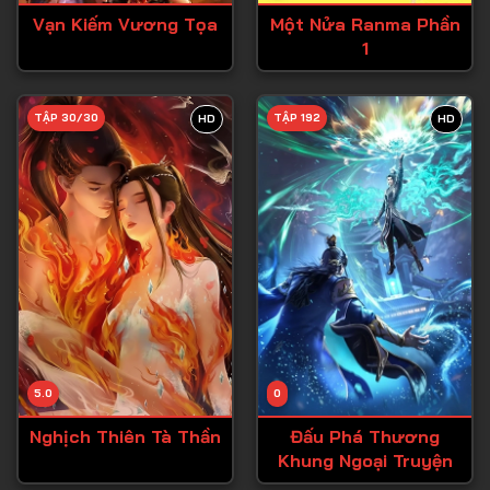
Tập 26
Vạn Kiếm Vương Tọa
Một Nửa Ranma Phần
1
Tập 27
Tập 28
TẬP 30/30
TẬP 192
HD
HD
Tập 29
Tập 30
Tập 31
Tập 32
Tập 33
Tập 34
Tập 35
Tập 36
5.0
0
Tập 37
Nghịch Thiên Tà Thần
Đấu Phá Thương
Khung Ngoại Truyện
Tập 38