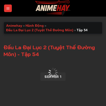
Chuyển
đến
nội
dung
Animehay
»
Hành Động
»
Đấu La Đại Lục 2 (Tuyệt Thế Đường Môn)
»
Tập 54
Đấu La Đại Lục 2 (Tuyệt Thế Đường
Môn) - Tập 54
00:00 / 00:00
SERVER 1