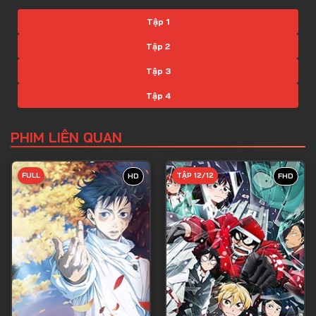
Tập 1
Tập 2
Tập 3
Tập 4
Tập 5
PHIM LIÊN QUAN
Tập 6
Tập 7
FULL
TẬP 12/12
HD
FHD
Tập 8
Tập 9
Tập 10
Tập 11
Tập 12