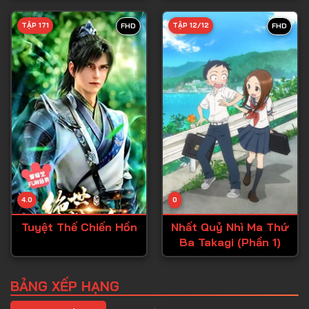
Tập 39
TẬP 171
TẬP 12/12
FHD
FHD
Tập 40
Tập 41
Tập 42
Tập 43
Tập 44
Tập 45
Tập 46
4.0
0
Tập 47
Tuyệt Thế Chiến Hồn
Nhất Quỷ Nhì Ma Thứ
Tập 48
Ba Takagi (Phần 1)
Tập 49
Tập 50
BẢNG XẾP HẠNG
Tập 51