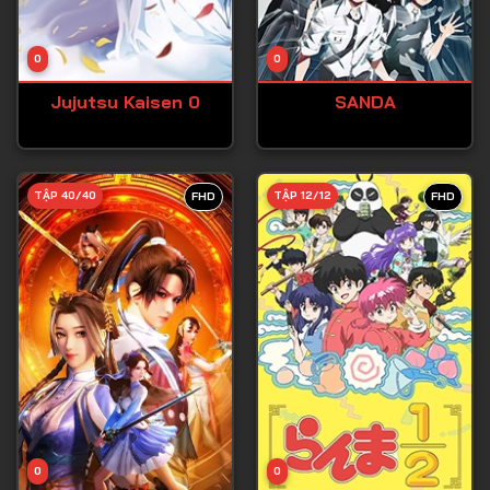
Tập 13
Tập 14
0
0
Tập 15
Jujutsu Kaisen 0
SANDA
Tập 16
Tập 17
Tập 18
TẬP 40/40
TẬP 12/12
FHD
FHD
Tập 19
Tập 20
Tập 21
Tập 22
Tập 23
Tập 24
Tập 25
0
0