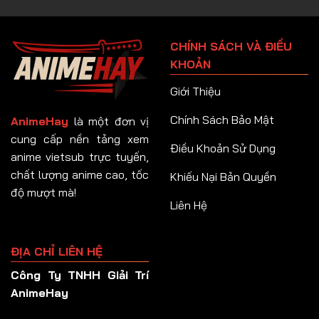
Tập 90
Tập 91
CHÍNH SÁCH VÀ ĐIỀU
Tập 92
KHOẢN
Tập 93
Giới Thiệu
Tập 94
Chính Sách Bảo Mật
AnimeHay
là một đơn vị
Tập 95
cung cấp nền tảng xem
Điều Khoản Sử Dụng
anime vietsub trực tuyến,
Tập 96
chất lượng anime cao, tốc
Khiếu Nại Bản Quyền
Tập 97
độ mượt mà!
Liên Hệ
Tập 98
Tập 99
ĐỊA CHỈ LIÊN HỆ
Tập 100
Công Ty TNHH Giải Trí
Tập 101
AnimeHay
Tập 102