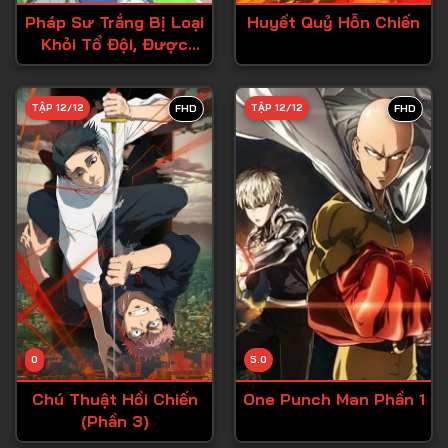
Tập 26
Pháp Sư Trắng Bị Loại
Huyết Quỷ Hỗn Chiến
Khỏi Tổ Đội, Được
Tập 27
Mạo Hiểm Giả Cấp S
Tập 28
Đón Nhận
TẬP 12/12
TẬP 12/12
FHD
FHD
Tập 29
Tập 30
Tập 31
Tập 32
Tập 33
Tập 34
Tập 35
Tập 36
0
5.0
Tập 37
Chú Thuật Hồi Chiến
One Punch Man Phần 1
(Phần 3)
Tập 38