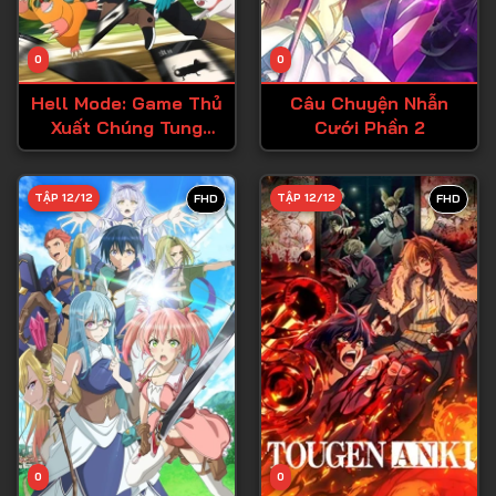
Tập 13
Tập 14
0
0
Tập 15
Hell Mode: Game Thủ
Câu Chuyện Nhẫn
Tập 16
Xuất Chúng Tung
Cưới Phần 2
Hoành Chốn Dị Giới
Tập 17
Hỗn Nguyên
Tập 18
TẬP 12/12
TẬP 12/12
FHD
FHD
Tập 19
Tập 20
Tập 21
Tập 22
Tập 23
Tập 24
Tập 25
0
0