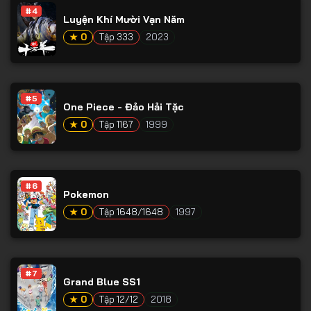
#4
Luyện Khí Mười Vạn Năm
Tập 65
★ 0
Tập 333
2023
Tập 66
Tập 67
Tập 68
#5
One Piece - Đảo Hải Tặc
Tập 69
★ 0
Tập 1167
1999
Tập 70
Tập 71
#6
Tập 72
Pokemon
★ 0
Tập 1648/1648
1997
Tập 73
Tập 74
Tập 75
#7
Grand Blue SS1
Tập 76
★ 0
Tập 12/12
2018