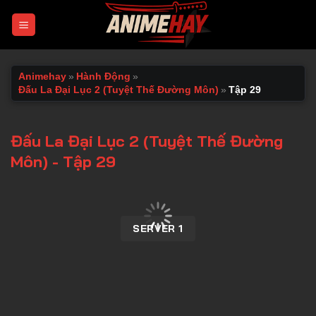
Chuyển
đến
nội
dung
Animehay
»
Hành Động
»
Đấu La Đại Lục 2 (Tuyệt Thế Đường Môn)
»
Tập 29
Đấu La Đại Lục 2 (Tuyệt Thế Đường
Môn) - Tập 29
00:00 / 00:00
SERVER 1