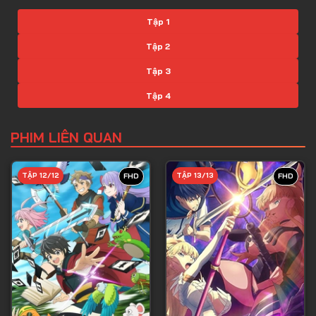
Tập 1
Tập 2
Tập 3
Tập 4
Tập 5
PHIM LIÊN QUAN
Tập 6
Tập 7
TẬP 12/12
TẬP 13/13
FHD
FHD
Tập 8
Tập 9
Tập 10
Tập 11
Tập 12