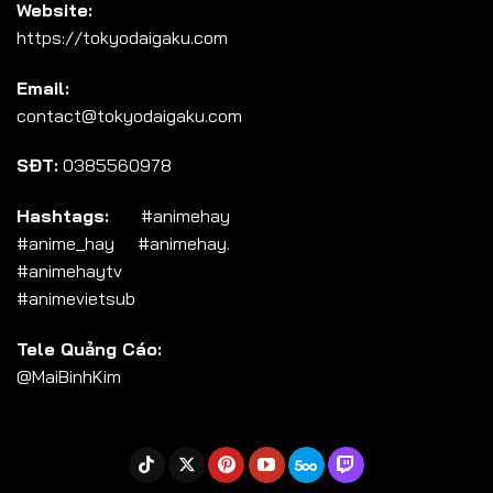
Website:
Tập 103
https://tokyodaigaku.com
Tập 104
Email:
Tập 105
contact@tokyodaigaku.com
Tập 106
SĐT:
0385560978
Tập 107
Tập 108
Hashtags:
#animehay
#anime_hay #animehay.
Tập 109
#animehaytv
Tập 110
#animevietsub
Tập 111
Tele Quảng Cáo:
Tập 112
@MaiBinhKim
Tập 113
Tập 114
Tập 115