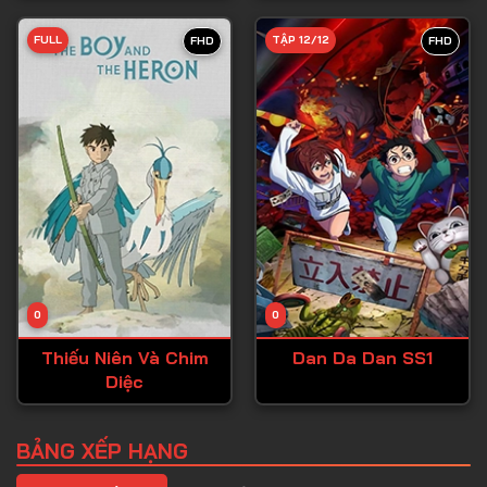
Tập 39
FULL
TẬP 12/12
FHD
FHD
Tập 40
Tập 41
Tập 42
Tập 43
Tập 44
Tập 45
Tập 46
0
0
Tập 47
Thiếu Niên Và Chim
Dan Da Dan SS1
Tập 48
Diệc
Tập 49
Tập 50
BẢNG XẾP HẠNG
Tập 51