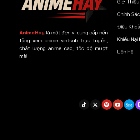
Giới Thiệu
Chính Sác
Điều Kho
AnimeHay
là một đơn vị cung cấp nền
Khiếu Nại
tảng xem anime vietsub trực tuyến,
chất lượng anime cao, tốc độ mượt
Liên Hệ
mà!