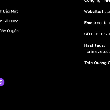
Công Ty TNHH
Tập 38
h Bảo Mật
Website:
http
Tập 39
ản Sử Dụng
Email:
contac
Tập 40
 Bản Quyền
Tập 41
SĐT:
038556
Tập 42
Hashtags:
#a
Tập 43
#animevietsu
Tập 44
Tele Quảng 
Tập 45
Tập 46
Tập 47
Tập 48
Tập 49