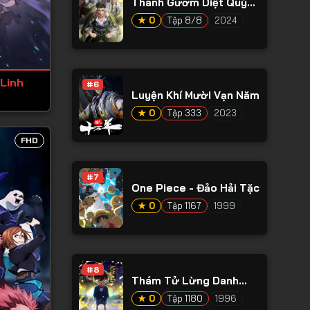
Thanh Gươm Diệt Quỷ
Phần 4
★ 0
Tập 8/8
2024
 Linh
#6
Luyện Khí Mười Vạn Năm
★ 0
Tập 333
2023
FHD
#7
One Piece - Đảo Hải Tặc
★ 0
Tập 1167
1999
#8
Thám Tử Lừng Danh
Conan
★ 0
Tập 1180
1996