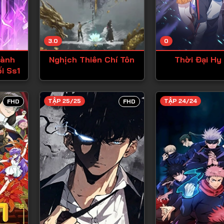
Tập 13
Tập 14
3.0
0
Tập 15
hành
Nghịch Thiên Chí Tôn
Thời Đại Hy
Tập 16
i Ss1
Tập 17
Tập 18
TẬP 25/25
TẬP 24/24
FHD
FHD
Tập 19
Tập 20
Tập 21
Tập 22
Tập 23
Tập 24