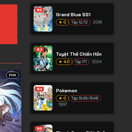
#2
Grand Blue SS1
★ 0
Tập 12/12
2018
#3
Tuyệt Thế Chiến Hồn
★ 4.0
Tập 171
2024
FHD
#4
Pokemon
★ 0
Tập 1648/1648
1997
#5