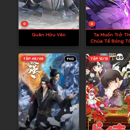
0
0
Quân Hữu Vân
Ta Muốn Trở T
Chúa Tể Bóng Tố
TẬP 48/48
TẬP 12/12
FHD