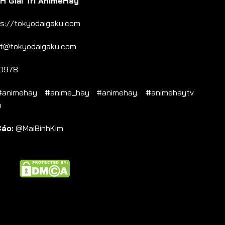
 Giải Trí AnimeHay
s://tokyodaigaku.com
t@tokyodaigaku.com
0978
nimehay #anime_hay #animehay. #animehaytv
b
Cáo:
@MaiBinhKim