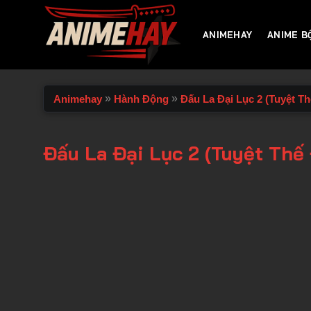
Chuyển
đến
ANIMEHAY
ANIME B
nội
dung
»
»
Animehay
Hành Động
Đấu La Đại Lục 2 (Tuyệt 
Đấu La Đại Lục 2 (Tuyệt Thế
00:00 / 00:00