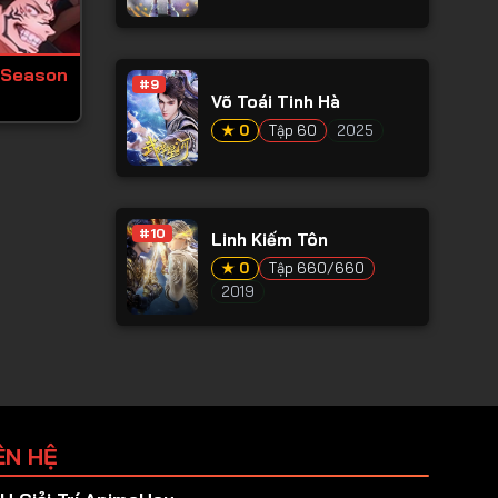
 Season
#9
Võ Toái Tinh Hà
★ 0
Tập 60
2025
#10
Linh Kiếm Tôn
★ 0
Tập 660/660
2019
ÊN HỆ