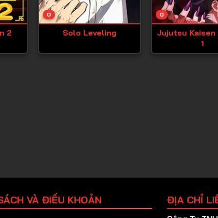
Tập 25
0
0
Tập 26
n 2
Solo Leveling
Jujutsu Kaisen
Tập 27
1
Tập 28
Tập 29
Tập 30
Tập 31
Tập 32
Tập 33
Tập 34
Tập 35
Tập 36
SÁCH VÀ ĐIỀU KHOẢN
ĐỊA CHỈ LI
Tập 37