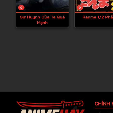
0
0
Sư Huynh Của Ta Quá
Ranma 1/2 Phầ
Mạnh
CHÍNH 