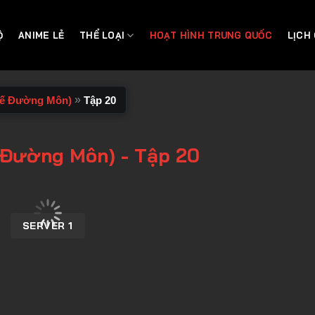
Ộ
ANIME LẺ
THỂ LOẠI
HOẠT HÌNH TRUNG QUỐC
LỊCH
»
Thế Đường Môn)
Tập 20
 Đường Môn) - Tập 20
SERVER 1