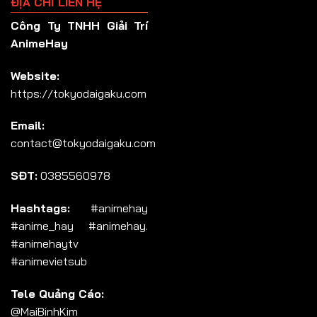
ĐỊA CHỈ LIÊN HỆ
Công Ty TNHH Giải Trí
AnimeHay
Website:
https://tokyodaigaku.com
Email:
contact@tokyodaigaku.com
SĐT:
0385560978
Hashtags:
#animehay
#anime_hay #animehay.
#animehaytv
#animevietsub
Tele Quảng Cáo:
@MaiBinhKim