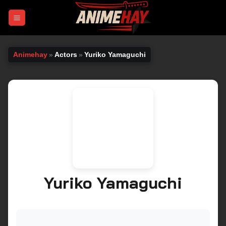
Chuyển
đến
nội
dung
Animehay
»
Actors
»
Yuriko Yamaguchi
Yuriko Yamaguchi