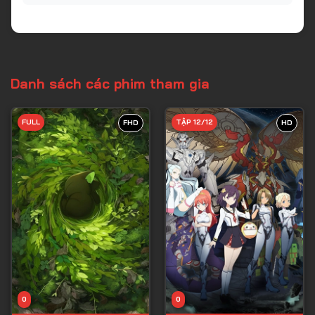
Danh sách các phim tham gia
FULL
TẬP 12/12
FHD
HD
0
0