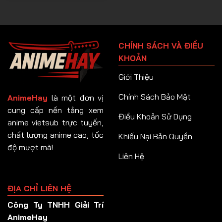
CHÍNH SÁCH VÀ ĐIỀU
KHOẢN
Giới Thiệu
Chính Sách Bảo Mật
AnimeHay
là một đơn vị
cung cấp nền tảng xem
Điều Khoản Sử Dụng
anime vietsub trực tuyến,
chất lượng anime cao, tốc
Khiếu Nại Bản Quyền
độ mượt mà!
Liên Hệ
ĐỊA CHỈ LIÊN HỆ
Công Ty TNHH Giải Trí
AnimeHay