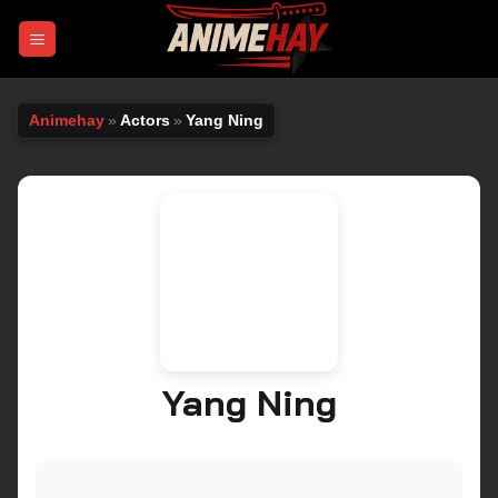
Chuyển
đến
nội
dung
Animehay
»
Actors
»
Yang Ning
Yang Ning