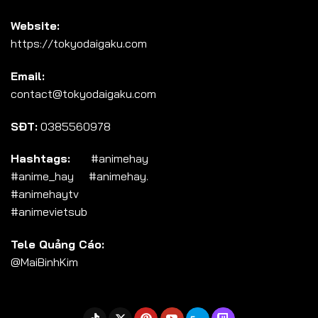
Website:
https://tokyodaigaku.com
Email:
contact@tokyodaigaku.com
SĐT:
0385560978
Hashtags:
#animehay
#anime_hay #animehay.
#animehaytv
#animevietsub
Tele Quảng Cáo:
@MaiBinhKim