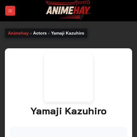
Chuyển
đến
nội
dung
Animehay
»
Actors
»
Yamaji Kazuhiro
Yamaji Kazuhiro