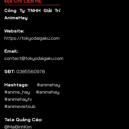
ĐỊA CHỈ LIÊN HỆ
Công Ty TNHH Giải Trí
AnimeHay
Website:
https://tokyodaigaku.com
Email:
contact@tokyodaigaku.com
SĐT:
0385560978
Hashtags:
#animehay
#anime_hay #animehay.
#animehaytv
#animevietsub
Tele Quảng Cáo:
@MaiBinhKim