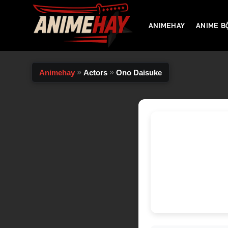
Chuyển
đến
ANIMEHAY
ANIME B
nội
dung
»
»
Animehay
Actors
Ono Daisuke