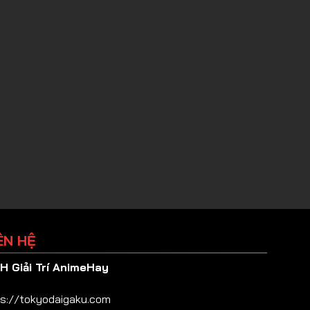
ÊN HỆ
 Giải Trí AnimeHay
s://tokyodaigaku.com