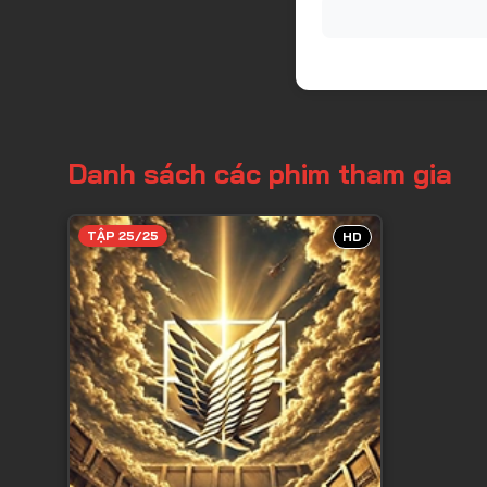
Danh sách các phim tham gia
TẬP 25/25
HD