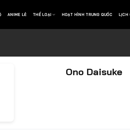
Ộ
ANIME LẺ
THỂ LOẠI
HOẠT HÌNH TRUNG QUỐC
LỊCH
Ono Daisuke