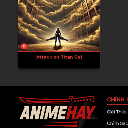
0
Attack on Titan Ss1
CHÍNH 
Giới Thiệu
Chính Sác