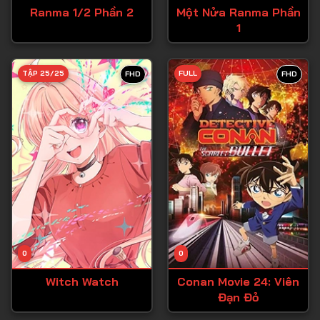
Ranma 1/2 Phần 2
Một Nửa Ranma Phần
1
TẬP 25/25
FULL
FHD
FHD
0
0
Witch Watch
Conan Movie 24: Viên
Đạn Đỏ