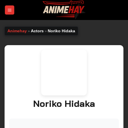
Chuyển
đến
nội
dung
Animehay
»
Actors
»
Noriko Hidaka
Noriko Hidaka