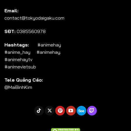
Email:
contact@tokyodaigaku.com
SĐT:
0385560978
Hashtags:
#animehay
#anime_hay #animehay.
#animehaytv
#animevietsub
Tele Quảng Cáo:
@MaiBinhKim