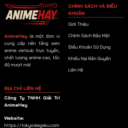
CHÍNH SÁCH VÀ ĐIỀU
KHOẢN
Giới Thiệu
Chính Sách Bảo Mật
AnimeHay
là một đơn vị
cung cấp nền tảng xem
Điều Khoản Sử Dụng
anime vietsub trực tuyến,
chất lượng anime cao, tốc
Khiếu Nại Bản Quyền
độ mượt mà!
Liên Hệ
ĐỊA CHỈ LIÊN HỆ
Công Ty TNHH Giải Trí
AnimeHay
Website:
https://tokyodaigaku.com