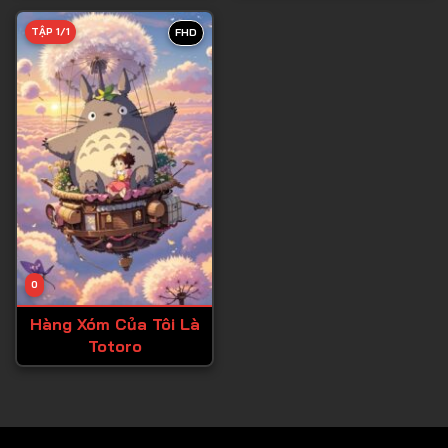
TẬP 1/1
FHD
0
Hàng Xóm Của Tôi Là
Totoro