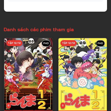
Danh sách các phim tham gia
TẬP 12/12
TẬP 12/12
FHD
FHD
0
0