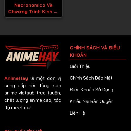
Necronomico Và
Chương Trình Kinh Dị
Vũ Trụ
CHÍNH SÁCH VÀ ĐIỀU
KHOẢN
Giới Thiệu
Chính Sách Bảo Mật
AnimeHay
là một đơn vị
cung cấp nền tảng xem
Điều Khoản Sử Dụng
anime vietsub trực tuyến,
chất lượng anime cao, tốc
Khiếu Nại Bản Quyền
độ mượt mà!
Liên Hệ