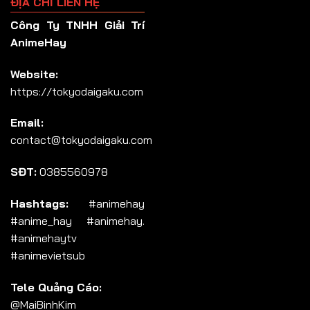
ĐỊA CHỈ LIÊN HỆ
Công Ty TNHH Giải Trí
AnimeHay
Website:
https://tokyodaigaku.com
Email:
contact@tokyodaigaku.com
SĐT:
0385560978
Hashtags:
#animehay
#anime_hay #animehay.
#animehaytv
#animevietsub
Tele Quảng Cáo:
@MaiBinhKim