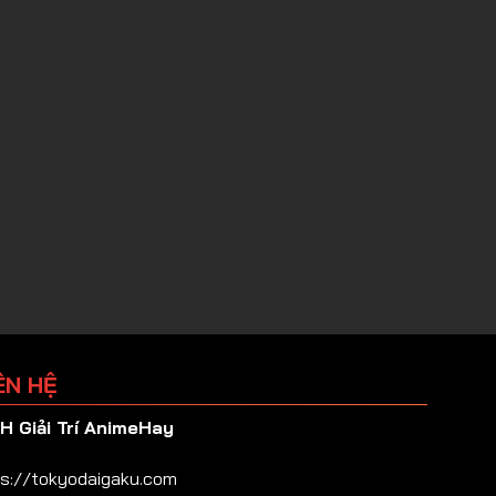
ÊN HỆ
 Giải Trí AnimeHay
s://tokyodaigaku.com