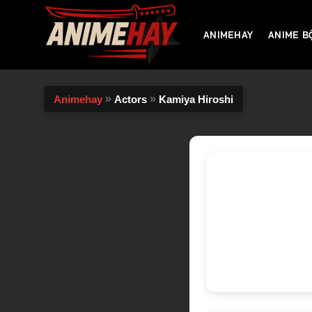
Chuyển
đến
ANIMEHAY
ANIME B
nội
dung
»
»
Animehay
Actors
Kamiya Hiroshi