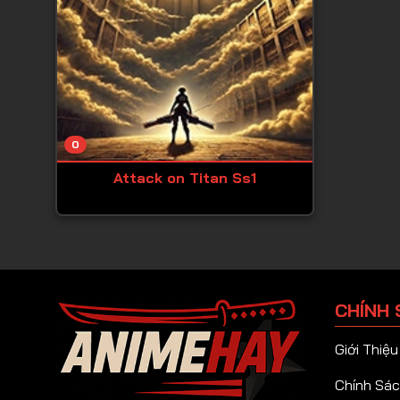
0
Attack on Titan Ss1
CHÍNH 
Giới Thiệu
Chính Sác