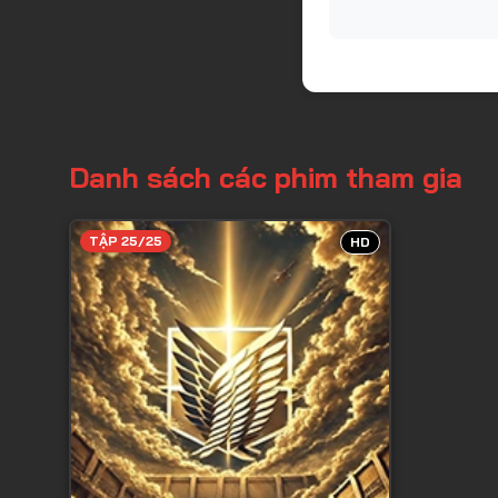
Danh sách các phim tham gia
TẬP 25/25
HD