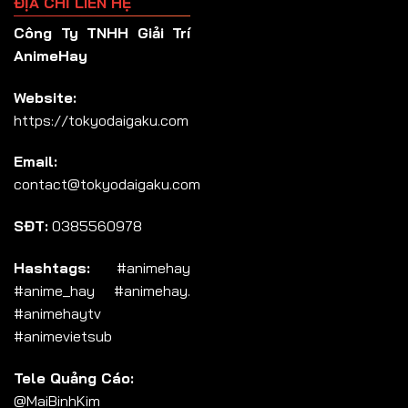
ĐỊA CHỈ LIÊN HỆ
Công Ty TNHH Giải Trí
AnimeHay
Website:
https://tokyodaigaku.com
Email:
contact@tokyodaigaku.com
SĐT:
0385560978
Hashtags:
#animehay
#anime_hay #animehay.
#animehaytv
#animevietsub
Tele Quảng Cáo:
@MaiBinhKim