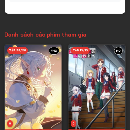
Danh sách các phim tham gia
TẬP 28/28
TẬP 13/13
FHD
HD
0
0