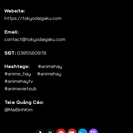
Website:
https://tokyodaigaku.com
Email:
contact@tokyodaigaku.com
SĐT:
0385560978
Hashtags:
#animehay
#anime_hay #animehay.
#animehaytv
#animevietsub
Tele Quảng Cáo:
@MaiBinhKim