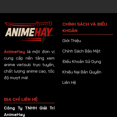
CHÍNH SÁCH VÀ ĐIỀU
KHOẢN
Giới Thiệu
Chính Sách Bảo Mật
AnimeHay
là một đơn vị
cung cấp nền tảng xem
Điều Khoản Sử Dụng
anime vietsub trực tuyến,
chất lượng anime cao, tốc
Khiếu Nại Bản Quyền
độ mượt mà!
Liên Hệ
ĐỊA CHỈ LIÊN HỆ
Công Ty TNHH Giải Trí
AnimeHay