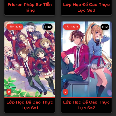
Frieren Pháp Sư Tiễn
Lớp Học Đề Cao Thực
Táng
Lực Ss3
TẬP 12/12
TẬP 13/13
FHD
FHD
0
0
Lớp Học Đề Cao Thực
Lớp Học Đề Cao Thực
Lực Ss1
Lực Ss2