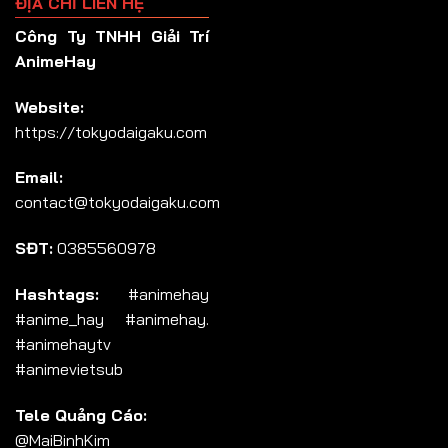
ĐỊA CHỈ LIÊN HỆ
Công Ty TNHH Giải Trí
AnimeHay
Website:
https://tokyodaigaku.com
Email:
contact@tokyodaigaku.com
SĐT:
0385560978
Hashtags:
#animehay
#anime_hay #animehay.
#animehaytv
#animevietsub
Tele Quảng Cáo:
@MaiBinhKim