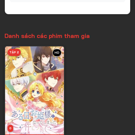
Danh sách các phim tham gia
TẬP 2
HD
0