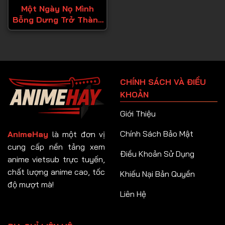
Một Ngày Nọ Mình
Bỗng Dưng Trở Thành
Công Chúa
CHÍNH SÁCH VÀ ĐIỀU
KHOẢN
Giới Thiệu
Chính Sách Bảo Mật
AnimeHay
là một đơn vị
cung cấp nền tảng xem
Điều Khoản Sử Dụng
anime vietsub trực tuyến,
chất lượng anime cao, tốc
Khiếu Nại Bản Quyền
độ mượt mà!
Liên Hệ