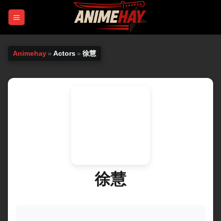
Chuyển
đến
nội
dung
Animehay
»
Actors
»
徐慧
徐慧